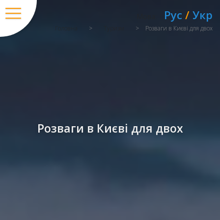
Рус
/
Укр
Мова:
Головна
>
Туризм
>
Розваги в Києві для двох
Розваги в Києві для двох
Вхід
/
Регістрація