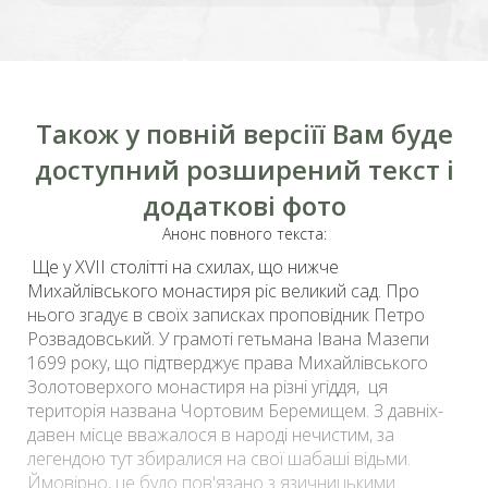
Також у повній версіїї Вам буде
доступний розширений текст і
додаткові фото
Анонс повного текста:
Ще у XVII столітті на схилах, що нижче
Михайлівського монастиря
ріс великий сад. Про
нього згадує в своїх записках проповідник Петро
Розвадовський. У грамоті гетьмана Івана Мазепи
1699 року, що підтверджує права Михайлівського
Золотоверхого монастиря на різні угіддя, ця
територія названа Чортовим Беремищем. З давніх-
давен місце вважалося в народі нечистим, за
легендою тут збиралися на свої шабаші відьми.
Ймовірно, це було пов'язано з язичницькими