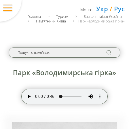
Укр
/
Рус
Мова:
Головна
>
Туризм
>
Визначні місця України
>
Пам'ятники Києва
>
Парк «Володимирська гірка»
Парк «Володимирська гірка»
Вхід
/
Регістрація