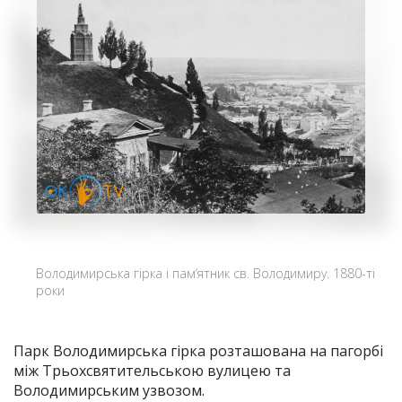
Володимирська гірка і пам’ятник св. Володимиру. 1880-ті
роки
Парк Володимирська гірка розташована на пагорбі
між Трьохсвятительською вулицею та
Володимирським узвозом.