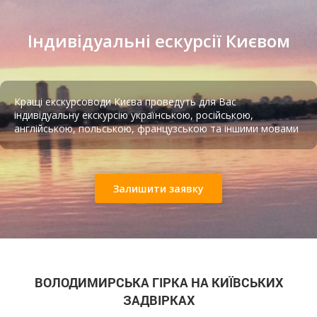
каруселі. В процесі будівництва на
Європейській
площі
величезної будівлі київського музею Леніна
Індивідуальні ескурсії Києвом
(зараз це Український дім) частину гірки зрили до
основи, зруйнувавши доріжку з цегли та кінотеатр.
Замість них з’явився каскадний фонтан.
Кращі екскурсоводи Києва проведуть для Вас
індивідуальну екскурсію українською, російською,
англійською, польською, французською та іншими мовами
Підземна в’язниця НКВС
Залишити заявку
ВОЛОДИМИРСЬКА ГІРКА НА КИЇВСЬКИХ
Каскадний фонтан при вході на Володимирську
ЗАДВІРКАХ
гірку. 1982 рік