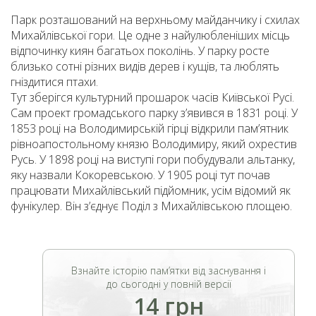
Парк розташований на верхньому майданчику і схилах
Михайлівської гори. Це одне з найулюбленіших місць
відпочинку киян багатьох поколінь. У парку росте
близько сотні різних видів дерев і кущів, та люблять
гніздитися птахи.
Тут зберігся культурний прошарок часів Київської Русі.
Сам проект громадського парку з’явився в 1831 році. У
1853 році на Володимирській гірці відкрили пам’ятник
рівноапостольному князю Володимиру, який охрестив
Русь. У 1898 році на виступі гори побудували альтанку,
яку назвали Кокоревською. У 1905 році тут почав
працювати Михайлівський підйомник, усім відомий як
фунікулер. Він з’єднує Поділ з Михайлівською площею.
Взнайте історію пам’ятки від заснування і
до сьогодні у повній версії
14 грн