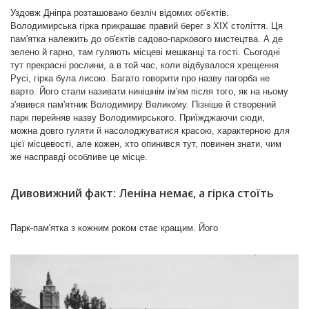
Сьогодні Володимирська гірка — чудове місце для
Уздовж Дніпра розташовано безліч відомих об'єктів.
відпочинку. На околиці алеї, що веде до Андріївського
Аудіо екскурсія Поштова площа
Володимирська гірка прикрашає правий берег з ХІХ століття. Ця
узвозу, розмістилися художники, які виставляють і
пам'ятка належить до об'єктів садово-паркового мистецтва. А де
продають тут свої твори. Відреставрували також і
зелено й гарно, там гуляють місцеві мешканці та гості. Сьогодні
Кокорівську альтанку. У 2015 році відкрили пам’ятник
тут прекрасні рослини, а в той час, коли відбувалося хрещення
італійському поету, філософу і богослову Данте
Русі, гірка була лисою. Багато говорити про назву пагорба не
Аліг’єрі. Виношуються плани і з відродження
варто. Його стали називати нинішнім ім'ям після того, як на ньому
з'явився пам'ятник Володимиру Великому. Пізніше й створений
панорами "Голгофа".
парк перейняв назву Володимирського. Приїжджаючи сюди,
можна довго гуляти й насолоджуватися красою, характерною для
цієї місцевості, але кожен, хто опинився тут, повинен знати, чим
же насправді особливе це місце.
Дивовижний факт: Леніна немає, а гірка стоїть
Софія Київська
Парк-пам'ятка з кожним роком стає кращим. Його
облагороджування велося постійно, і навіть на кошти, виділені
приватними особами. Наприклад, відома Кокорівська альтанка
з'явилася саме так. На її будівництво виділили кошти, а
побудували лише через 33 роки. Поки сума мертво лежала в
міській скарбниці, весь цей час її цінність збільшувалася, і, як
наслідок, настав час пускати ці кошти на добру справу. І