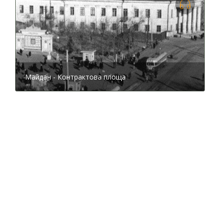
встановили альтанку, збудовану на кошти мецената
Кокорєва. Ще одна схожа конструкція, споруджена
за його ж кошти, розташована у верхній частині
Андріївського узвозу
на майданчику біля
Андріївської
церкви
.
Майдан - Контрактова площа
Олександрівський костел і панорама "Голгофа".
1900-ті роки
У 1902 році на вершині Володимирської гірки