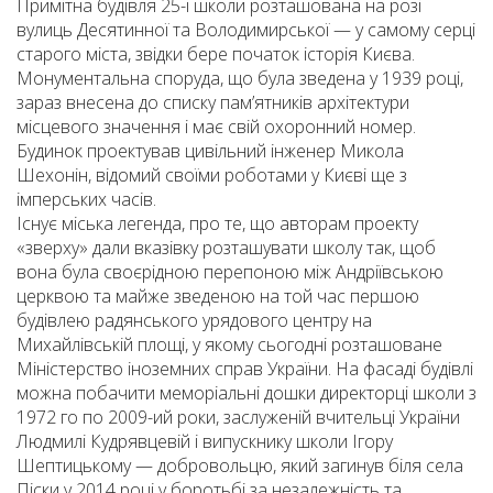
Примітна будівля 25-ї школи розташована на розі
вулиць Десятинної та Володимирської — у самому серці
старого міста, звідки бере початок історія Києва.
Монументальна споруда, що була зведена у 1939 році,
зараз внесена до списку пам’ятників архітектури
місцевого значення і має свій охоронний номер.
Будинок проектував цивільний інженер Микола
Шехонін, відомий своїми роботами у Києві ще з
імперських часів.
Існує міська легенда, про те, що авторам проекту
«зверху» дали вказівку розташувати школу так, щоб
вона була своєрідною перепоною між Андріївською
церквою та майже зведеною на той час першою
будівлею радянського урядового центру на
Михайлівській площі, у якому сьогодні розташоване
Міністерство іноземних справ України. На фасаді будівлі
можна побачити меморіальні дошки директорці школи з
1972 го по 2009-ий роки, заслуженій вчительці України
Людмилі Кудрявцевій і випускнику школи Ігору
Шептицькому — добровольцю, який загинув біля села
Піски у 2014 році у боротьбі за незалежність та