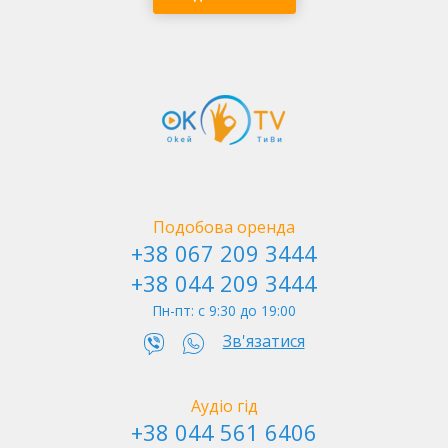
Софія Київська
Подобова оренда
+38 067 209 3444
+38 044 209 3444
Пн-пт: c 9:30 до 19:00
Побудована школа. Вересень 1939 року
Зв'язатися
Школу збудували заввишки у п’ять поверхів на
центральному фасаді і чотири — в крилах, які
витягнули вздовж Володимирської та Десятинної
Аудіо гід
По вулиці Терещенківській
вулиць, у перехідній стилістиці між засудженим на той
+38 044 561 6406
час конструктивізмом та неокласицизмом, що