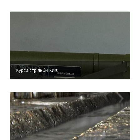
Проект школи
Варто зазначити, що у 1930-ті роки в СРСР виділяли
величезні кошти на шкільне будівництво. Крім того, у
другій половині десятиліття активно
впроваджувалися методи швидкісного будівництва з
використанням новітніх технологій. Зведення школи
завершили у рекордні строки: почали будівництво
15 квітня 1939 року, а вже 1 вересня того ж року
Курси стрільби Киів
навчальний заклад прийняв перших учнів. Складно
уявити, що для повного зведення монументальної
будівлі знадобилося лише чотири з половиною
місяці. Зважаючи на те, що якість виконаних робіт
була надзвичайно високою, така швидкість
здивувала навіть дуже досвідчених архітекторів та
будівничих. Більш того, будівля має виразний вигляд.
Проект школи на 880 учнів складали цивільний
інженер Микола Шехонін, який на той час вже мав
величезний досвід будівництва, і архітектор