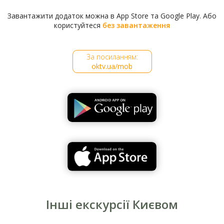
Саме на цьому місці напередодні Другої світової
Завантажити додаток можна в App Store та Google Play. Або
війни після проведення археологічних пошуків і
користуйтеся
без завантаження
збудували школу № 25. Тож не дивно, що гімн
сучасної школи, у якій бережуть традиції, має такі
рядки:
За посиланням:
Миру предстал здесь Андрей Первозванный
oktv.ua/mob
И зародилась родная страна.
Княжеский терем стоял деревянный,
Славные в нем совершались дела.
Інші екскурсії Києвом