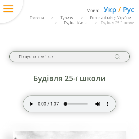
Укр
/
Рус
Мова:
Головна
>
Туризм
>
Визначні місця України
>
Будівлі Києва
>
Будівля 25-ї школи
Будівля 25-ї школи
Вхід
/
Регістрація