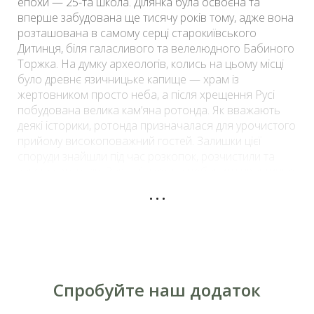
епохи — 25-та школа. Ділянка була освоєна та
вперше забудована ще тисячу років тому, адже вона
розташована в самому серці старокиївського
Дитинця, біля галасливого та велелюдного Бабиного
Торжка. На думку археологів, колись на цьому місці
було древнє язичницьке капище — храм із
жертовником просто неба, а після хрещення Русі
побудована велика кам’яна ротонда. Як вважають
деякі історики, ротонда призначалася для урочистого
прийому високоповажний гостей. Залишки цієї
споруди знайшли під час розкопок, розчистили та
законсервували. Зараз їх можна побачити практично
...
у дворі школи — між нею і будинком на вулиці
Володимирській, 3.
Спробуйте наш додаток