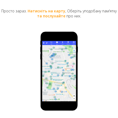
Просто зараз.
Натисніть на карту
, Оберіть уподобану пам'ятку
та послухайте
про них.
Археологічні розкопки на території майбутньої
школи. 1929 рік
Вочевидь, древня ротонда була зруйнована разом з
іншими будівлями Старого Києва під час
монгольської навали у 1240 році. Після багаторічної
пустки тут висадили сад, що у деяких джерелах має
назву Трьохсвятительский. Ці зелені насадження
росли на теренах садиби, яка належала спадкоємцям
декабриста князя Трубецького. Територія саду з
плином часу все більш ущільнювалася та
забудовувалася. Нарешті вільною залишилася тільки
невелика ділянка на розі навпроти
Андріївської
церкви
.