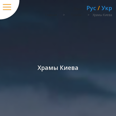
Рус
/
Укр
Язык:
Главная
>
Туризм
>
Храмы Киева
Храмы Киева
Вход
/
Регистрация