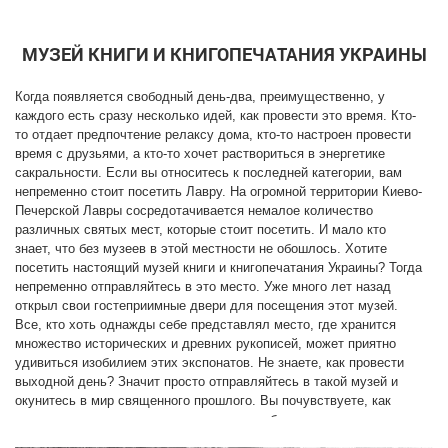
МУЗЕЙ КНИГИ И КНИГОПЕЧАТАНИЯ УКРАИНЫ
Боковой фасад здания Музея книги и
Когда появляется свободный день-два, преимущественно, у
Аудио экскурсия Почтовая площадь
книгопечатания. 2015 год
каждого есть сразу несколько идей, как провести это время. Кто-
то отдает предпочтение релаксу дома, кто-то настроен провести
В последние два десятилетия Музей пополняется
время с друзьями, а кто-то хочет раствориться в энергетике
изданиями периода национального пробуждения
сакральности. Если вы относитесь к последней категории, вам
Украины 1917–1920 годов; советской украинизации
непременно стоит посетить Лавру. На огромной территории Киево-
1920–1930-х годов, эпохи Расстрелянного
Печерской Лавры сосредотачивается немалое количество
возрождения; времени "хрущевской оттепели" 1960-
различных святых мест, которые стоит посетить. И мало кто
х, самиздатом 1970-х. Еще один раздел экспозиции
знает, что без музеев в этой местности не обошлось. Хотите
посетить настоящий музей книги и книгопечатания Украины? Тогда
посвящен основным этапам изготовления книги —
непременно отправляйтесь в это место. Уже много лет назад
от написания текста до выхода в тираж. В Музее
открыл свои гостеприимные двери для посещения этот музей.
регулярно проводятся разнообразные мастер-
Все, кто хоть однажды себе представлял место, где хранится
классы, выставки, конференции и другие культурные
множество исторических и древних рукописей, может приятно
София Киевская
мероприятия.
удивиться изобилием этих экспонатов. Не знаете, как провести
выходной день? Значит просто отправляйтесь в такой музей и
окунитесь в мир священного прошлого. Вы почувствуете, как
пахнет прошлое, которое запечатлено на бумаге.