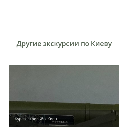
Другие экскурсии по Киеву
Корпус лаврской типографии с южной стороны.
1890-е годы
Монастырская типография, открытая 400 лет назад,
работала беспрерывно более трех столетий, но в
годы богоборчества была ликвидирована. Здание и
оборудование большевики национализировали и
передали Всеукраинской академии наук. Тут стали
печатать академические книги, учебную и
образовательную литературу. Типографию закрыли,
когда здание дало трещину. Затем оно пришло в
упадок, особенно после оккупации Киева во время
Второй мировой войны. Со временем корпус
Курсы стрельбы Киев
отремонтировали и затем открыли музей.