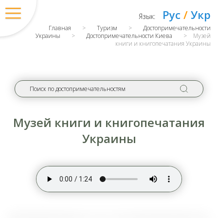
Рус
/
Укр
Язык:
Главная
>
Туризм
>
Достопримечательности
Украины
>
Достопримечательности Киева
>
Музей
книги и книгопечатания Украины
Музей книги и книгопечатания
Украины
Вход
/
Регистрация