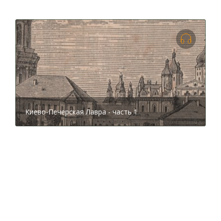
Лаврской типографии в XVІІІ веке были изготовлены
знаменитые книги: первая вышедшая в типографии
книга, сборник молитв на каждый день — Часослов;
первая книга по истории Украины — Синопсис;
жития Печерских святых с первой печатной картой
Ближних
и
Дальних пещер
— Киево-Печерский
Патерик. Издания щедро иллюстрировались
гравюрами. Фактически для лаврского книгоиздания
были собраны лучшие авторы, художники и
наборщики того времени, говоря современным
Киево-Печерская Лавра - часть 1
языком, полиграфисты. Лавра была не просто
полиграфией, но и издательством. Кстати, на
оборотной стороне книги обычно помещали герб
меценатов.