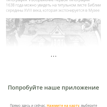
1638 года можно увидеть на титульном листе Библии
середины XVІІІ века, которая экспонируется в Музее.
...
Попробуйте наше приложение
Первая типография Лавры
После сильного пожара в
Лавре
типографию
надстроили вторым этажом, а позже здание
Прямо здесь и сейчас.
Нажмите на карту
, выберите
укрепили контрфорсами аркбутанами по проекту