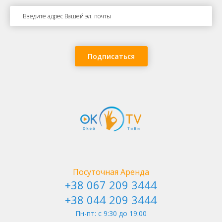
можете прикоснуться к вещи, к которой в свое время прикасались
самые великие умы прошлого, а происходило это далеко не одно
столетие назад. Также вы сможете поближе познакомиться с
современными писателями, которые вошли в историю, и
безусловно, даже через века о них не забудут, ведь в этом музее
сосредотачиваются настоящие шедевры.
Подписаться
Метро Арсенальная - Родина Мать
Посуточная Аренда
+38 067 209 3444
+38 044 209 3444
Пн-пт: c 9:30 до 19:00