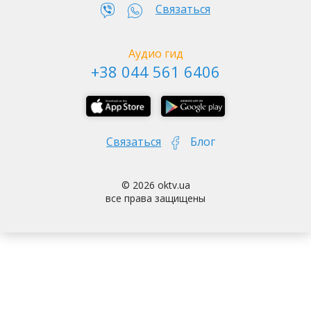
Связаться
Муралы - верхний город
Аудио гид
+38 044 561 6406
Связаться
Блог
© 2026 oktv.ua
От площади Льва Толстого по Большой
все права защищены
Васильковской