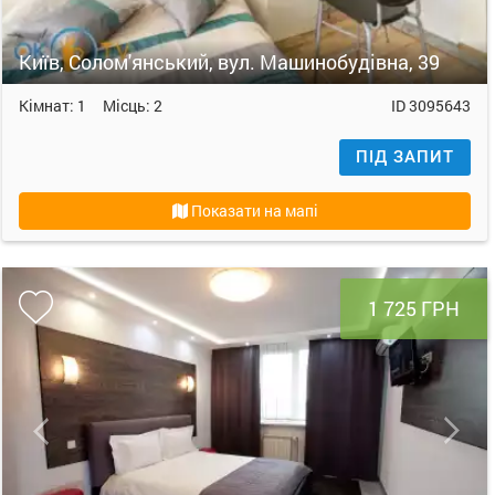
Київ, Солом'янський, вул. Машинобудівна, 39
Кімнат:
1
Місць:
2
ID
3095643
ПІД ЗАПИТ
Показати на мапі
1 725 ГРН