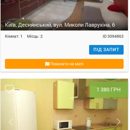
Київ, Деснянський, вул. Миколи Лаврухіна, 6
Кімнат:
1
Місць:
2
ID
3094863
ПІД ЗАПИТ
Показати на мапі
1 380 ГРН