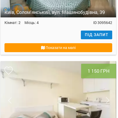
Київ, Солом'янський, вул. Машинобудівна, 39
Кімнат:
2
Місць:
4
ID
3095642
ПІД ЗАПИТ
Показати на мапі
1 150 ГРН