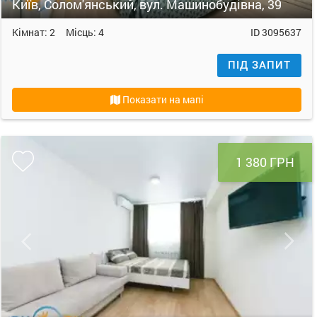
Київ, Солом'янський, вул. Машинобудівна, 39
Кімнат:
2
Місць:
4
ID
3095637
ПІД ЗАПИТ
Показати на мапі
1 380 ГРН