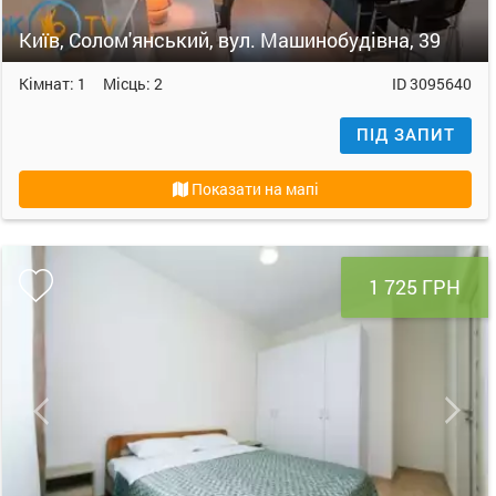
Київ, Солом'янський, вул. Машинобудівна, 39
Кімнат:
1
Місць:
2
ID
3095640
ПІД ЗАПИТ
Показати на мапі
1 725 ГРН