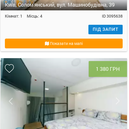
Київ, Солом'янський, вул. Машинобудівна, 39
Кімнат:
1
Місць:
4
ID
3095638
ПІД ЗАПИТ
Показати на мапі
1 380 ГРН