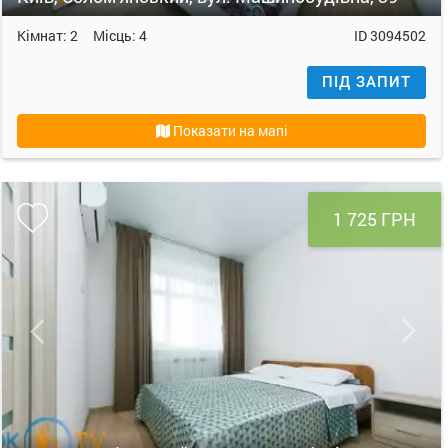
Кімнат:
2
Місць:
4
ID
3094502
ПІД ЗАПИТ
Показати на мапі
1 725 ГРН