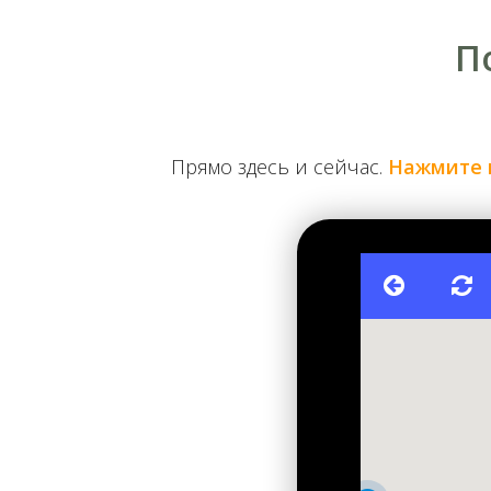
П
Прямо здесь и сейчас.
Нажмите 
Восстановленный герб "Курч" Ивана Мазепы. 200
В 1718 году в Лавре случился грандиозный пожар,
добавив с востока ризницу, а с запада — притвор,
лепным фронтоном. Тогда же в храме установили ик
размещения пришлось даже нарушить каноны роспис
тоже неканонический: на его боковых дверцах вме
Владимир и византийский император Константин. 
Демидовым. По линии иконостаса в слой песка под