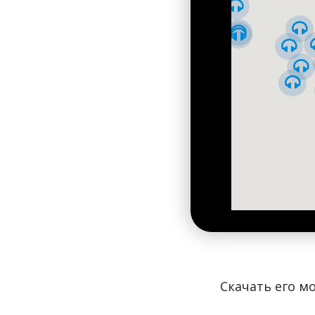
голосники. Они несколько облегчают всю конструкц
акустика.
Внутри храм очень светлый, поскольку тут открыты 
модерн выполнили в начале XX века ученики лаврс
такую толщину, что в двадцати оконных проемах с
Скачать его мо