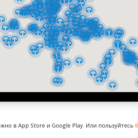
ию, а главное — служат резонаторами звука. Именно благо
все пять куполов, а не только центральный, как в большин
кой иконописной мастерской под руководством известного
вободно размещаются изображения фигур Печерских святых
жно в App Store и Google Play. Или пользуйтесь