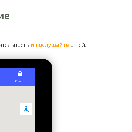
ие
чательность
и послушайте
о ней.
ее довольно быстро отремонтировали и расширили,
 притвор дополнили красивым крыльцом с аркадой и
ьку он не подходит по размерам. Ради его
м нашлось место только для двух. Сам иконостас
вятые, ранг которых ниже, — киевский князь
аренными монастырю предпринимателем Иваном
удов разной формы и размера, так называемые