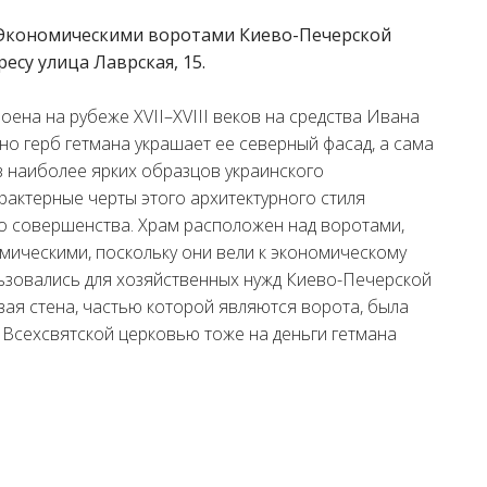
 Экономическими воротами Киево-Печерской
есу улица Лаврская, 15.
оена на рубеже XVII–XVIII веков на средства Ивана
но герб гетмана украшает ее северный фасад, а сама
з наиболее ярких образцов украинского
рактерные черты этого архитектурного стиля
до совершенства. Храм расположен над воротами,
ическими, поскольку они вели к экономическому
ьзовались для хозяйственных нужд Киево-Печерской
я стена, частью которой являются ворота, была
Всехсвятской церковью тоже на деньги гетмана