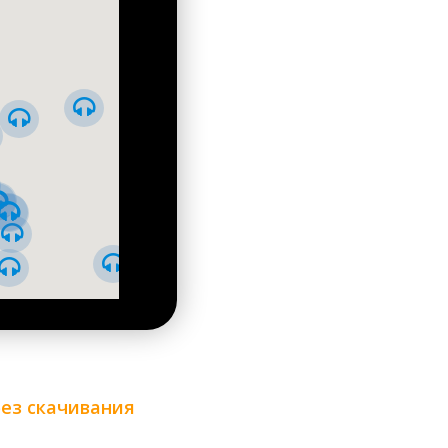
даря им в церкви Всех Святых великолепная
стве подобных сооружений. Роспись стен в стиле
 художника Ивана Ижакевича. Сами стены имеют
.
без скачивания