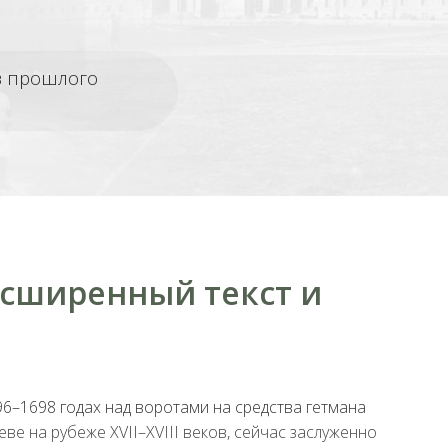
из прошлого
асширенный текст и
696–1698 годах над воротами на средства гетмана
е на рубеже XVII–XVIII веков, сейчас заслуженно