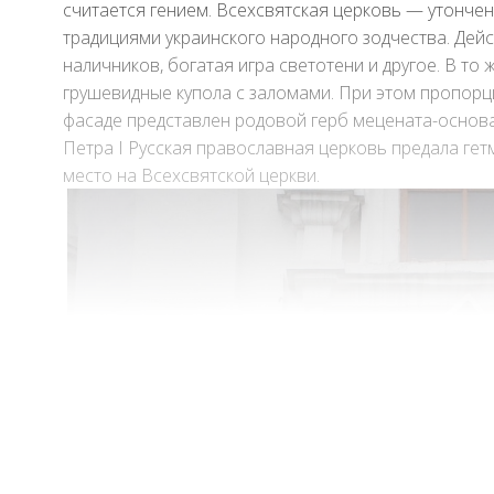
считается гением. Всехсвятская церковь — утончен
традициями украинского народного зодчества. Дей
наличников, богатая игра светотени и другое. В т
грушевидные купола с заломами. При этом пропорц
фасаде представлен родовой герб мецената-основа
Петра І Русская православная церковь предала гет
место на Всехсвятской церкви.