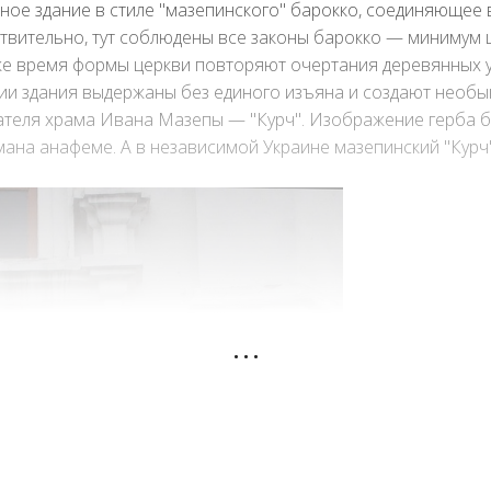
ное здание в стиле "мазепинского" барокко, соединяющее 
ствительно, тут соблюдены все законы барокко — минимум 
о же время формы церкви повторяют очертания деревянных 
ии здания выдержаны без единого изъяна и создают необы
теля храма Ивана Мазепы — "Курч". Изображение герба бы
мана анафеме. А в независимой Украине мазепинский "Курч"
...