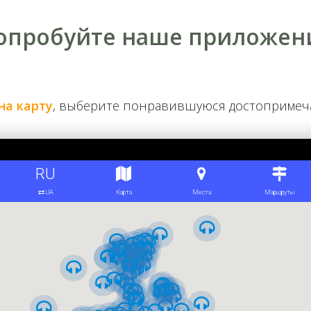
опробуйте наше приложен
на карту
, выберите понравившуюся достоприме
0-е годы
 во время которого церковь серьезно пострадала. Однако 
 в котором расположена лестница в храм. Несколько позже
оностас, очевидно, перенесенный из другой церкви, поскол
ей: вместо четырех евангелистов под центральным куполо
сто традиционных архангелов написаны равноапостольные с
Пол храма выложен чугунными плитами, в свое время под
 полом вмонтированы пять рядов пустых керамических сос