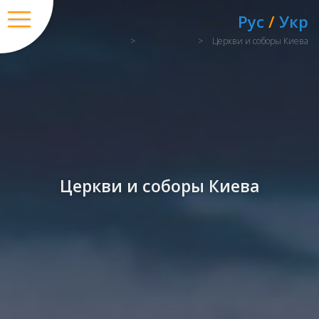
Рус
/
Укр
Язык:
Главная
>
Туризм
>
Церкви и соборы Киева
Церкви и соборы Киева
Вход
/
Регистрация