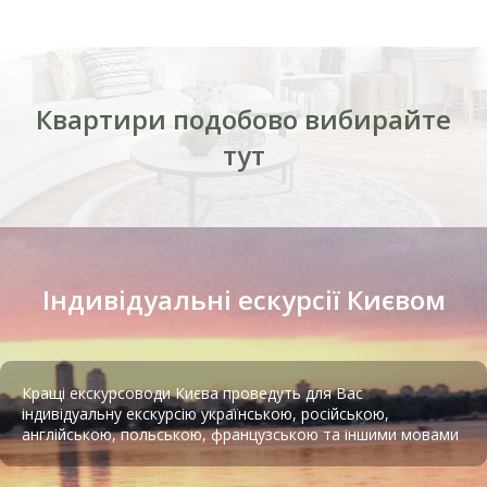
площі зімкнулося щільне кільце забудови. Це були
переважно житлові будинки з магазинами на перших
поверхах, склади, майстерні, а також різні промислові
та господарські будівлі.
Квартири подобово вибирайте
тут
Тир лазерний Київ
Індивідуальні ескурсії Києвом
Кращі екскурсоводи Києва проведуть для Вас
індивідуальну екскурсію українською, російською,
англійською, польською, французською та іншими мовами
Євбаз. Початок 1930-х років
Що стосується ринкового асортименту, то можна
Підземна в’язниця НКВС