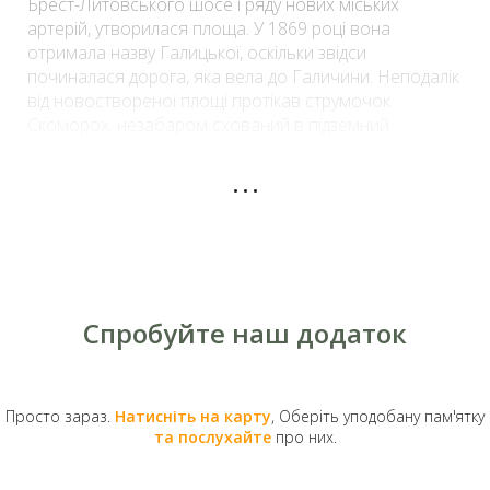
Брест-Литовського шосе і ряду нових міських
артерій, утворилася площа. У 1869 році вона
отримала назву Галицької, оскільки звідси
починалася дорога, яка вела до Галичини. Неподалік
від новоствореної площі протікав струмочок
Скоморох, незабаром схований в підземний
колектор. На новому майданчику утворився
...
невеликий ринок.
Спробуйте наш додаток
Просто зараз.
Натисніть на карту
, Оберіть уподобану пам'ятку
та послухайте
про них.