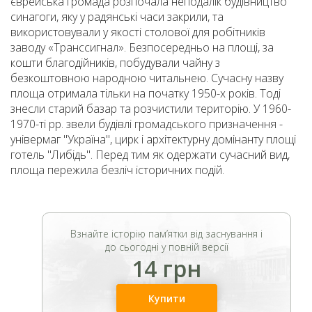
єврейська громада розпочала неподалік будівництво
синагоги, яку у радянські часи закрили, та
використовували у якості столової для робітників
заводу «Транссигнал». Безпосередньо на площі, за
кошти благодійників, побудували чайну з
безкоштовною народною читальнею. Сучасну назву
площа отримала тільки на початку 1950-х років. Тоді
знесли старий базар та розчистили територію. У
1960-
1970
-ті рр. звели будівлі громадського призначення -
універмаг "Україна", цирк і архітектурну домінанту площі
готель "Либідь". Перед тим як одержати сучасний вид,
площа пережила безліч історичних подій.
Взнайте історію пам’ятки від заснування і
до сьогодні у повній версії
14 грн
Купити