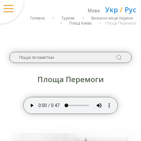
Укр
/
Рус
Мова:
Головна
>
Туризм
>
Визначні місця України
>
Площі Києва
>
Площа Перемоги
Площа Перемоги
Вхід
/
Регістрація