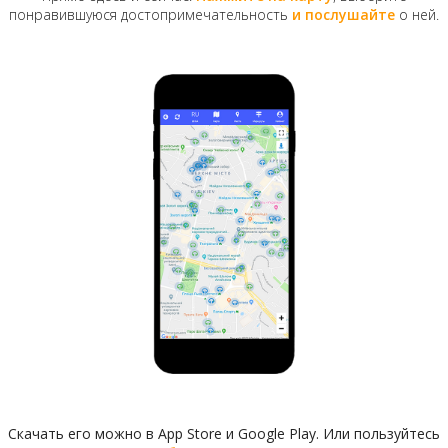
понравившуюся достопримечательность
и послушайте
о ней.
Галицкая площадь. 1870-е годы
В 1870 году через Киев прошла железная дорога, и
недалеко от площади появилось здание вокзала.
Торговая площадка на окраине города постепенно
превратилась в крупный бойкий рынок. Рядом
проживало большое количество евреев и многие из
них открыли здесь свои лавочки. В народе рынок
прозвали Еврейским базаром, сокращенно Евбазом.
Количество домов, а соответственно и жителей в
окрестностях Евбаза быстро росло, но своего храма
тут не было. Молиться ходили далеко — в церковь
Иоанна Златоуста на перекрестке Владимирской и
Большой Житомирской
улиц. После того как этот
старый деревянный храм разобрали, для прихода
построили церковь на Галицкой площади. Это
необычное экспериментальное сооружение
выполнили на кирпичной основе и облицевали
Скачать его можно в App Store и Google Play. Или пользуйтесь