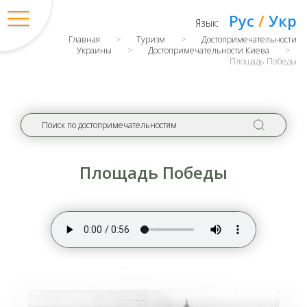
Рус
/
Укр
Язык:
Главная
>
Туризм
>
Достопримечательности
Украины
>
Достопримечательности Киева
>
Площадь Победы
Площадь Победы
Вход
/
Регистрация