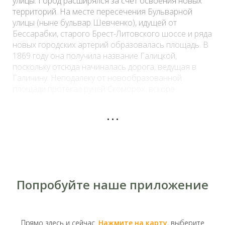
улицы. Город расширялся за счет освоения новых
территорий. На месте пересечения Бульварной
улицы (ныне
бульвар Шевченко
), идущей от
Бессарабки
, старого Брест-Литовского шоссе и ряда
новых городских артерий образовалась площадь. В
1869 году она получила название Галицкой,
поскольку отсюда начиналась дорога, ведущая в
Галичину. Неподалеку от новообразованной
площади протекал ручей Скоморох, вскоре
заключенный в подземный коллектор, а на новой
...
площадке образовался небольшой рынок.
Попробуйте наше приложение
Прямо здесь и сейчас.
Нажмите на карту
, выберите