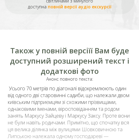
світлинами з минулого
доступна
повній версії аудіо екскурсії
Також у повній версіїї Вам буде
доступний розширений текст і
додаткові фото
Анонс повного текста:
Усього 70 метрів по діагоналі відокремлюють один
від одного дві старовинні садиби, що належали двом
київським підприємцям зі схожими прізвищами,
однаковими іменами, віросповіданням та родом
занять
Маркусу Зайцеву
і Маркусу Заксу. Проте вони
не були навіть родичами. Примітно, що спочатку вся
ця велика ділянка між вулицями Шовковичною та
Липською належала одному господареві —