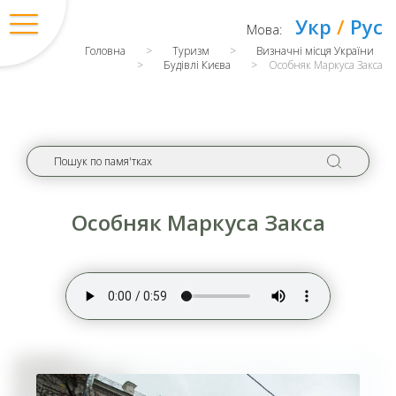
Укр
/
Рус
Мова:
Головна
>
Туризм
>
Визначні місця України
>
Будівлі Києва
>
Особняк Маркуса Закса
Особняк Маркуса Закса
Вхід
/
Регістрація