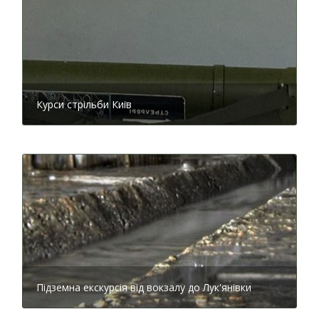
Проект фасаду особняка Маркуса Закса. 1896 рік
Перераховувати регалії власника будівлі можна
Курси стрільби Киів
довго. Купець 1-ї гільдії, він, як і його колега, сусід і
тезка Маркус Зайцев, був членом правління
Всеросійського товариства цукропромисловців, а,
крім того, був почесним попечителем Єврейської
лікарні і головою Київського єврейського
похоронного товариства. Закс володів цілою
мережею цукрових підприємств і, так як був людиною
дуже багатою, щедро виділяв гроші на благодійність,
облаштування нічліжок та лікарень для бідних. Однак
славний життєвий шлях власника розкішного
особняка на Липках перервала важка хвороба. Це
сталося в 1915 році в самий розпал Першої світової
Підземна екскурсія від вокзалу до Лук'янівки
війни. Поховали Маркуса Закса на Новоєврейському
кладовищі на Лук’янівці, що згодом практично