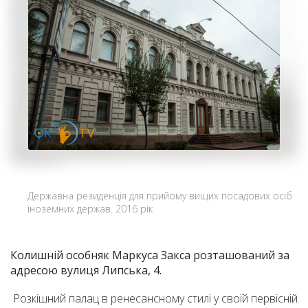
Державна резиденція для прийому вищих посадових осіб
іноземних держав. 2016 рік
Колишній особняк Маркуса Закса розташований за
адресою вулиця Липська, 4.
Розкішний палац в ренесансному стилі у своїй первісній