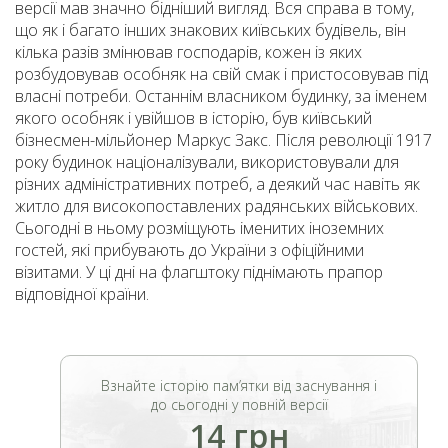
версії мав значно бідніший вигляд. Вся справа в тому,
що як і багато інших знакових київських будівель, він
кілька разів змінював господарів, кожен із яких
розбудовував особняк на свій смак і пристосовував під
власні потреби. Останнім власником будинку, за іменем
якого особняк і увійшов в історію, був київський
бізнесмен-мільйонер Маркус Закс. Після революції 1917
року будинок націоналізували, використовували для
різних адміністративних потреб, а деякий час навіть як
житло для високопоставлених радянських військових.
Сьогодні в ньому розміщують іменитих іноземних
гостей, які прибувають до України з офіційними
візитами. У ці дні на флагштоку піднімають прапор
відповідної країни.
Взнайте історію пам’ятки від заснування і
до сьогодні у повній версії
14 грн