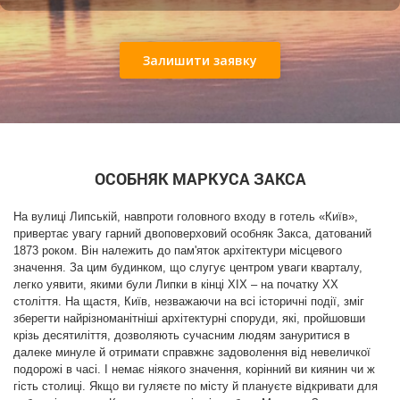
Підземна в’язниця НКВС
Залишити заявку
Сучасний вигляд колишнього особняка Закса.
2018 рік
Коли в роки Другої світової війни Київ зайняли
нацисти, в особняку на два роки облаштувався штаб
угорської армії — союзників німців. Після звільнення
ОСОБНЯК МАРКУСА ЗАКСА
міста будівля перейшла у власність Ради Міністрів
Української Радянської Соціалістичної Республіки. У
На вулиці Липській, навпроти головного входу в готель «Київ»,
1980-і роки фасад і внутрішні приміщення
привертає увагу гарний двоповерховий особняк Закса, датований
відреставрували та перепланували. В наші дні
Аудіо екскурсія Поштова площа
1873 роком. Він належить до пам'яток архітектури місцевого
колишній будинок-палац Маркуса Закса належить
значення. За цим будинком, що слугує центром уваги кварталу,
Державному управлінню справами і
легко уявити, якими були Липки в кінці ХІХ – на початку ХХ
використовується як резиденція для прийому
століття. На щастя, Київ, незважаючи на всі історичні події, зміг
високих гостей та іноземних делегацій. Наприклад, у
зберегти найрізноманітніші архітектурні споруди, які, пройшовши
крізь десятиліття, дозволяють сучасним людям зануритися в
2008 році у дворі садиби встановив свій намет
далеке минуле й отримати справжнє задоволення від невеличкої
сумнозвісний лівійський диктатор Муамар Каддафі.
подорожі в часі. І немає ніякого значення, корінний ви киянин чи ж
гість столиці. Якщо ви гуляєте по місту й плануєте відкривати для