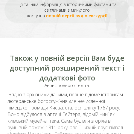
Ця та інша інформація з історичними фактами та
світлинами з минулого
доступна
повній версії аудіо екскурсії
Також у повній версіїї Вам буде
доступний розширений текст і
додаткові фото
Анонс повного текста:
Згідно з архівними даними, перше відоме історикам
лютеранське богослужіння для нечисленної
німецької громади Києва, сталося влітку 1767 року.
Воно відбулося в
аптеці Гейтера
, відомій нині як
київський музей-аптека. Сама будівля згоріла в
руйнівній пожежі 1811 року, але її нижній ярус-підвал
зберігся. Надалі зять Гейтера, теж за походженням