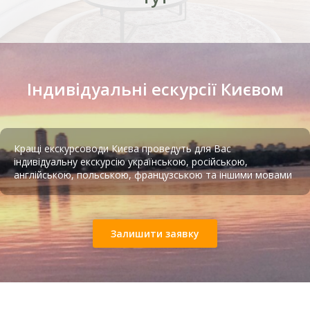
Тир лазерний Київ
Індивідуальні ескурсії Києвом
Кращі екскурсоводи Києва проведуть для Вас
індивідуальну екскурсію українською, російською,
англійською, польською, французською та іншими мовами
Підземна в’язниця НКВС
Залишити заявку