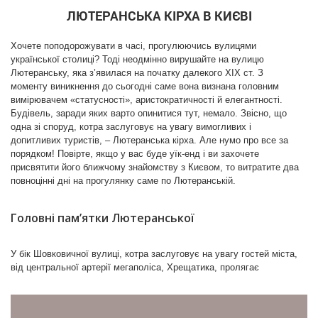
ЛЮТЕРАНСЬКА КІРХА В КИЄВІ
Хочете поподорожувати в часі, прогулюючись вулицями
української столиці? Тоді неодмінно вирушайте на вулицю
Колишня кірха на вулиці Енгельса. 1960-ті роки
Аудіо екскурсія Поштова площа
Лютеранську, яка з’явилася на початку далекого ХІХ ст. З
За часів незалежної України громада відродилася. У
моменту виникнення до сьогодні саме вона визнана головним
1991 році в кірсі відновилися богослужіння, але щоб
вимірювачем «статусності», аристократичності й елегантності.
отримати повний контроль над будівлею, громаді
Будівель, заради яких варто опинитися тут, немало. Звісно, що
знадобилися роки. Лише в 1998 році храм повністю
одна зі споруд, котра заслуговує на увагу вимогливих і
допитливих туристів, – Лютеранська кірха. Але нумо про все за
повернули лютеранам у власність, тоді його майже
порядком! Повірте, якщо у вас буде уїк-енд і ви захочете
одразу закрили на реставрацію, яка тривала два
присвятити його ближчому знайомству з Києвом, то витратите два
роки. 28 жовтня 2000 року в оновленій святині знову
повноцінні дні на прогулянку саме по Лютеранській.
відкрилися двері для вірян. Перед входом встановили
скульптуру Архангела Михаїла — небесного
Головні пам’ятки Лютеранської
покровителя Києва. Окрім того, повернули історичну
назву вулиці Лютеранській, що носила за радянських
часів ім’я Фрідріха Енгельса.
Софія Київська
У бік Шовковичної вулиці, котра заслуговує на увагу гостей міста,
від центральної артерії мегаполіса, Хрещатика, пролягає
Лютеранська вулиця. Власне, розкішна красуня з’єднує території
аристократичних Липок з центром міста, до якого стрімголов
біжать туристи, щойно ступили на землю київську ;) Центр міста