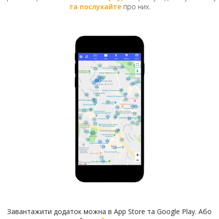
щоправда, не всі, перенесли до лютеранської
та послухайте
про них.
частини Байкового кладовища, там вони збереглися
й донині. А частину старих неприбраних могил на
Бессарабці ще в другій половині ХІХ століття
розмивали дощі.
Поступово німці обжилися на вершині та схилах
Графської гори. Через деякий час в побуті киян
змінилася і назва гори. Її все частіше стали іменувати
Німецькою горою. Цікаво, що це один з найвищих в
Києві пагорбів. Найбільш висока його точка на
перетині Лютеранської та Шовковичної вулиць сягає
196 метрів над рівнем Дніпра. У 1812 році на
Німецькій горі була побудована дерев’яна кірха на
честь святої Великомучениці Катерини. А впритул до
храму побудували невеличкий будиночок для
пастора. Йшли роки, кількість послідовників вчення
Мартіна Лютера в Києві зростала, і все більш
актуальним поставало питання розширення кірхи.
Завантажити додаток можна в App Store та Google Play. Або