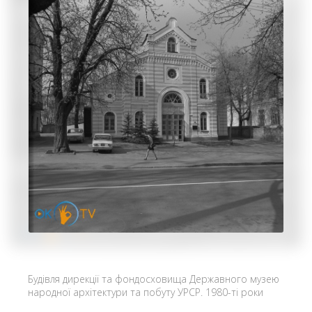
Будівля дирекції та фондосховища Державного музею
народної архітектури та побуту УРСР. 1980-ті роки