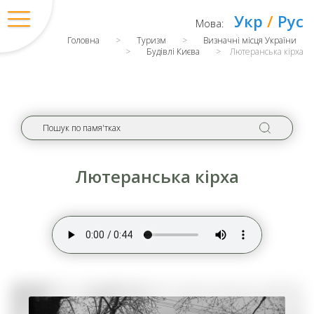
Укр
/
Рус
Мова:
Головна
>
Туризм
>
Визначні місця України
>
Будівлі Києва
>
Лютеранська кірха
Лютеранська кірха
Вхід
/
Регістрація