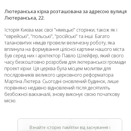
Лютеранська кірха розташована за адресою вулиця
Лютеранська, 22.
Історія Києва має свої "німецькі" сторінки, також як і
"єврейські", "польські", "російські" та інші. Багато
талановитих німців провели величезну роботу, яка
вплинула на формування цілісної картини нашого міста.
Був серед них і архітектор Павло Шлейфер, який свого
часу безкоштовно розробив для лютеранської громади
проект кірхи. Ця церква була місцем молитви для
послідовників великого церковного реформатора
Мартіна Лютера. Сьогодні оновлений будинок, лише
порівняно недавно відновлений після десятиліть
безбожної вакханалії, знову виконує свою початкову
місію.
Взнайте історію пам’ятки від заснування і