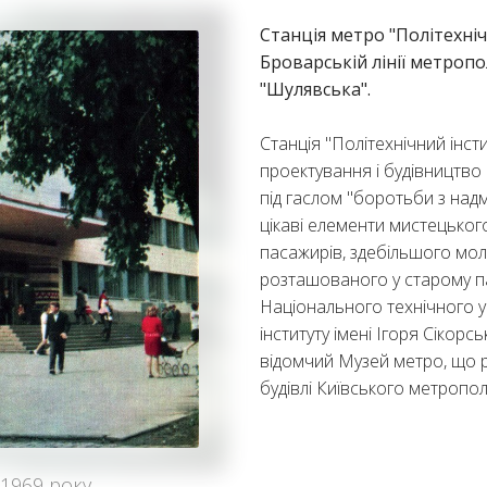
Станція метро "Політехні
Броварській лінії метропо
"Шулявська".
Станція "Політехнічний інсти
проектування і будівництво
під гаслом "боротьби з надм
цікаві елементи мистецьког
пасажирів, здебільшого мол
розташованого у старому п
Національного технічного у
інституту імені Ігоря Сікорс
відомчий Музей метро, що 
будівлі Київського метропо
 1969 року