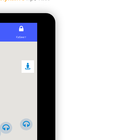
ристані деталі, які лишилися після провалу
 зупинено Другою світовою війною і після закінчення
далося використати при спорудженні другої черги
ою у 100 метрів і дещо звуженою шириною — трошки
удожнє оздоблення виконав відомий скульптор Василь
метробудівників станція була змонтована цілком зі
ачно дорожчі, а крім того, піддавалися корозії,
ний інститут".