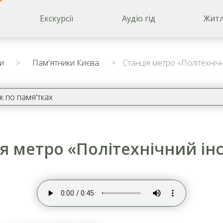
Екскурсії
Аудіо гід
Житл
ни
>
Пам'ятники Києва
>
Станція метро «Політехнічн
я метро «Політехнічний ін