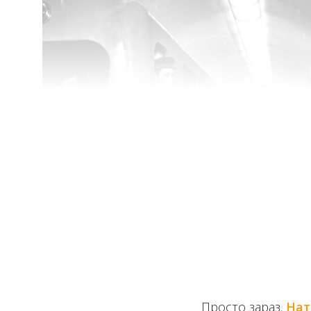
Просто зараз.
Нат
Перший секретар ЦК КПУ Петро Шелест відкриває