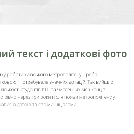
ий текст і додаткові фото
атку роботи київського метрополітену. Треба
итковою і потребувала значних дотацій. Так вийшло
 кількості студентів КПІ та численних мешканців
о рівно через три роки після появи метрополітену у
напис із датою та своїми ініціалами.