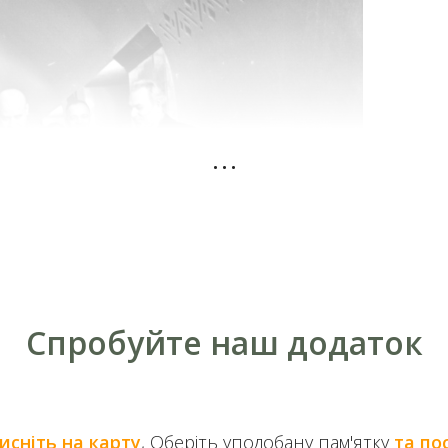
...
Спробуйте наш додаток
исніть на карту
, Оберіть уподобану пам'ятку
та по
 нову чергу Київського метрополітену. 5 листопада 19