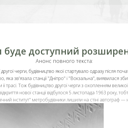
ам буде доступний розширен
Анонс повного текста:
 другої черги, будівництво якої стартувало одразу після поч
о, яка зв'язала станції
"Дніпро"
і
"Вокзальна"
, виявилася зб
 її трасі. Тож будівництво другої черги з охопленням великої
дкриття нової станції відбулося 5 листопада 1963 року, тобт
хнічний інститут" метробудівники лишили на стіні автограф — 