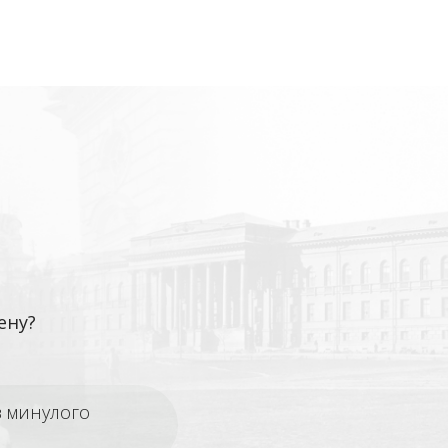
ену?
з минулого