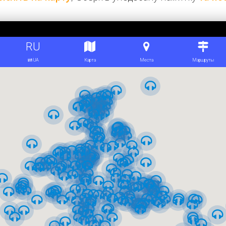
нцією "Вокзальна" через недостатнє фінансування були вико
лізниці для військових потреб під руслом Дніпра. Воно було
еякі конструктивні елементи з нездійсненого будівництва в
клепінна з острівним типом платформи, стандартною довжин
 Григорій Головко, Євген Іванов, Михайло Сиркін та інші, х
овітні на той час технології: вперше в практиці радянських 
рити роботи й зекономити кошти. Чавунні тюбінги, що були зн
 монтували нові тунелі, а також склепіння станції "Політехніч