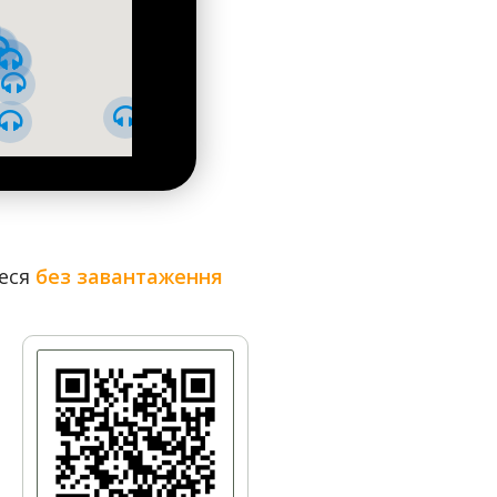
теся
без завантаження
ональний технічний університет "КПІ імені Ігоря
лоді у розвиток науки і техніки, у торці станції
лива жінка, що символізую Науку і ніби відправляє