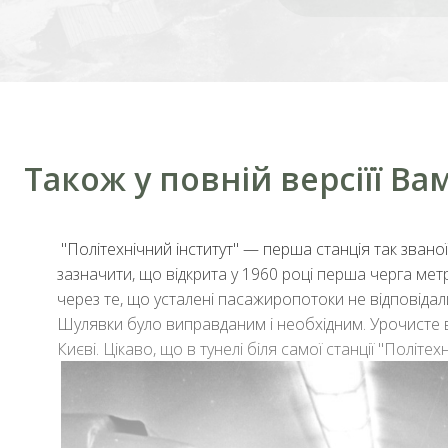
Також у повній версіїї В
"Політехнічний інститут" — перша станція так званої
зазначити, що відкрита у 1960 році перша черга метр
через те, що усталені пасажиропотоки не відповідали
Шулявки було виправданим і необхідним. Урочисте ві
Києві. Цікаво, що в тунелі біля самої станції "Політе