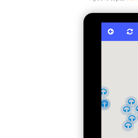
Подейкують, що для продовження будівництва за ста
грандіозного секретного київського будівництва —за
воєнних дій вже не відновлювалось. Проте буцімто д
метро.
Станція "Політехнічний інститут" — пілонна, трис
більше 15 метрів. Автори конструкції — архітектори
Бородай. При будівництві станції використані деякі н
збірного залізобетону. Такий метод дав змогу приско
замінили на більш сучасні залізобетонні. Саме з них й