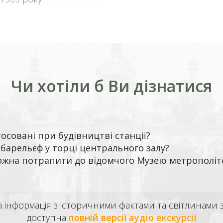
Чи хотіли б Ви дізнатися
тосовані при будівництві станції?
барельєф у торці центрального залу?
жна потрапити до відомчого Музею метрополіт
а інформація з історичними фактами та світлинами 
доступна
повній версії аудіо екскурсії