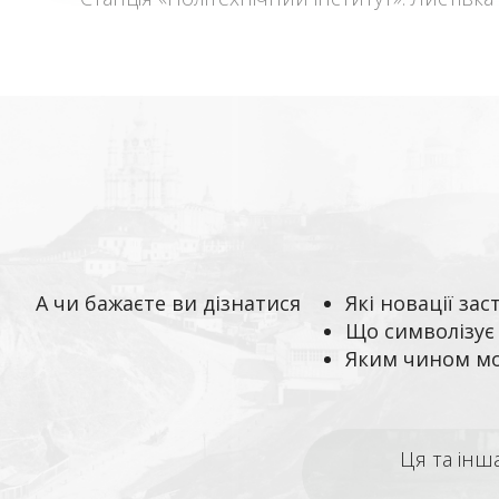
А чи бажаєте ви дізнатися
Які новації зас
Що символізує 
Яким чином мо
Ця та інш