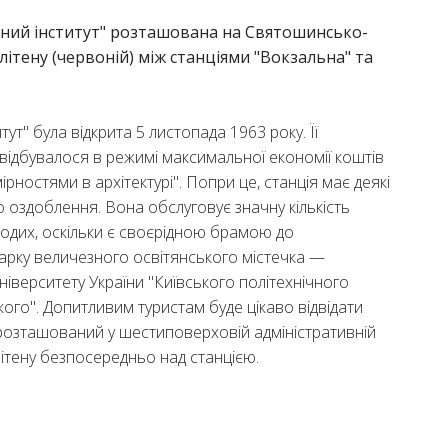
чний інститут" розташована на Святошинсько-
літену (червоній) між станціями "Вокзальна" та
тут" була відкрита 5 листопада 1963 року. Її
 відбувалося в режимі максимальної економії коштів
ірностями в архітектурі". Попри це, станція має деякі
о оздоблення. Вона обслуговує значну кількість
одих, оскільки є своєрідною брамою до
арку величезного освітянського містечка —
ніверситету України "Київського політехнічного
ького". Допитливим туристам буде цікаво відвідати
розташований у шестиповерховій адміністративній
літену безпосередньо над станцією.