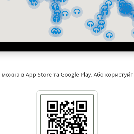
можна в App Store та Google Play. Або користуй
 використанням нових технологій. Травень 1962 року
ез близькість Київського політехнічного інститут (нині Наці
й у оформленні станції. Щоб підкреслити внесок радянської мо
смосу радянською наукою". На ньому зображена молода врод