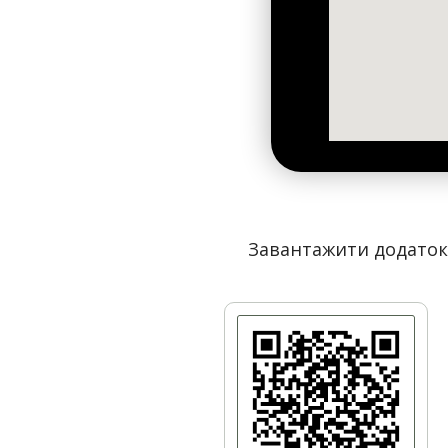
Завантажити додаток 
Будівництво станції "Політехнічний інститут" з
Зрозуміло, що свою назву нова станція отримала чер
Сікорського"). Таке сусідство знайшло підтвердження 
вмістили панно з металу й кераміки "Завоювання ко
зі своєї долоні супутник у космос.