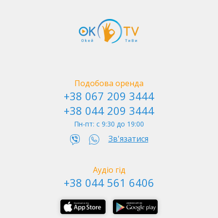
Софія Київська
Подобова оренда
+38 067 209 3444
+38 044 209 3444
Пн-пт: c 9:30 до 19:00
Зв'язатися
Аудіо гід
Мітинг киян під час відкриття пам'ятника Лісі
По вулиці Терещенківській
+38 044 561 6406
Українці. 9 вересня 1973 року
Наприкінці 1970-х почалося варварське руйнування
будівлі тиру, що на той момент вже фактично був
пам'яткою архітектури. При цьому, як згадують