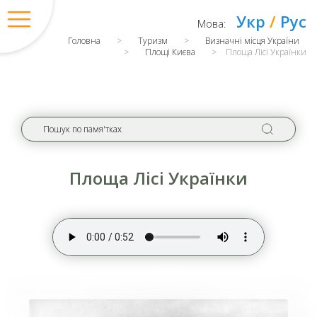
Укр
/
Рус
Мова:
Головна
>
Туризм
>
Визначні місця України
>
Площі Києва
>
Площа Лісі Українки
Площа Лісі Українки
Вхід
/
Регістрація