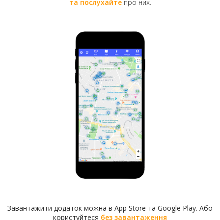
тренувальний вогонь зі зброї різних калібрів.
та послухайте
про них.
Залишки стрілецького тиру на площі. Початок
1980-х років
В 1897 році після переформування фортеці у цілу
низку тюрем та складів територію майбутньої площі
Лісі Українки майже повністю забудували
Завантажити додаток можна в App Store та Google Play. Або
приміщеннями для зберігання військових припасів і
користуйтеся
без завантаження