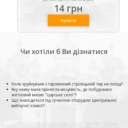
14 грн
Купити
Чи хотіли б Ви дізнатися
Коли зруйнували старовинний стрілецький тир на площі?
Яку назву мала прилегла місцевість, де побудовано
житловий масив "Царське село"?
Що знаходиться під сучасною спорудою Центральної
виборчої комісії?