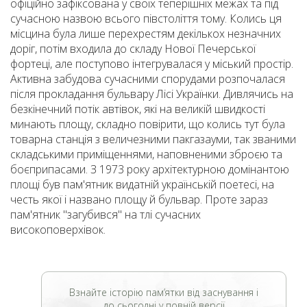
офіційно зафіксована у своїх теперішніх межах та під
сучасною назвою всього півстоліття тому. Колись ця
місцина була лише перехрестям декількох незначних
доріг, потім входила до складу Нової Печерської
фортеці, але поступово інтегрувалася у міський простір.
Активна забудова сучасними спорудами розпочалася
після прокладання бульвару Лісі Українки. Дивлячись на
безкінечний потік автівок, які на великій швидкості
минають площу, складно повірити, що колись тут була
товарна станція з величезними пакгазауми, так званими
складськими приміщеннями, наповненими зброєю та
боєприпасами. З 1973 року архітектурною домінантою
площі був пам'ятник видатній українській поетесі, на
честь якої і названо площу й бульвар. Проте зараз
пам'ятник "загубився" на тлі сучасних
високоповерхівок.
Взнайте історію пам’ятки від заснування і
до сьогодні у повній версії