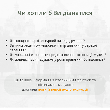
Чи хотіли б Ви дізнатися
Як складався архітектурний вигляд друкарні?
За яким рецептом «варили» папір для книг у середні
століття?
Які унікальні експонати представлені в експозиції Музею?
Як склалася доля друкарні у роки правління більшовиків?
Ця та інша інформація з історичними фактами та
світлинами з минулого
доступна
повній версії аудіо екскурсії