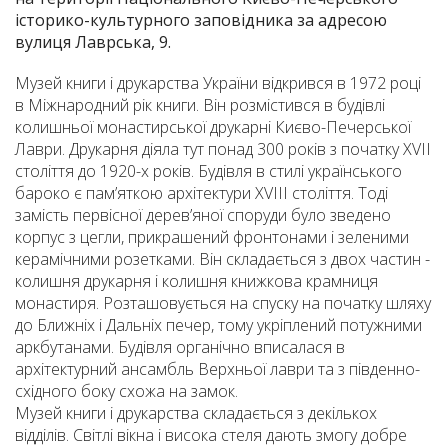
історико-культурного заповідника за адресою
вулиця Лаврська, 9.
Музей книги і друкарства України відкрився в 1972 році
в Міжнародний рік книги. Він розмістився в будівлі
колишньої монастирської друкарні Києво-Печерської
Лаври. Друкарня діяла тут понад 300 років з початку ХVІІ
століття до 1920-х років. Будівля в стилі українського
бароко є пам’яткою архітектури XVIII століття. Тоді
замість первісної дерев’яної споруди було зведено
корпус з цегли, прикрашений фронтонами і зеленими
керамічними розетками. Він складається з двох частин -
колишня друкарня і колишня книжкова крамниця
монастиря. Розташовується на спуску на початку шляху
до Ближніх і Дальніх печер, тому укріплений потужними
аркбутанами. Будівля органічно вписалася в
архітектурний ансамбль Верхньої лаври та з південно-
східного боку схожа на замок.
Музей книги і друкарства складається з декількох
відділів. Світлі вікна і висока стеля дають змогу добре