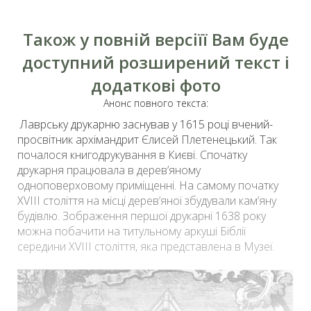
Також у повній версіїї Вам буде
доступний розширений текст і
додаткові фото
Анонс повного текста:
Лаврську друкарню заснував у 1615 році вчений-
просвітник архімандрит Єлисей Плетенецький. Так
почалося книгодрукування в Києві. Спочатку
друкарня працювала в дерев’яному
одноповерховому приміщенні. На самому початку
ХVІІІ століття на місці дерев’яної збудували кам’яну
будівлю. Зображення першої друкарні 1638 року
можна побачити на титульному аркуші Біблії
середини XVІІІ століття, яка представлена в Музеї.