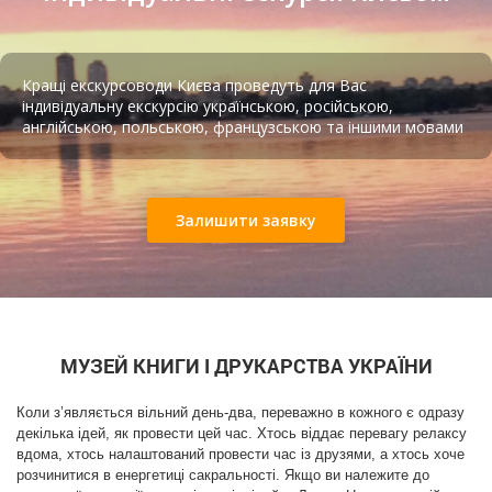
Кращі екскурсоводи Києва проведуть для Вас
індивідуальну екскурсію українською, російською,
англійською, польською, французською та іншими мовами
Підземна в’язниця НКВС
Залишити заявку
Бічний фасад будівлі Музею книги і друкарства.
2015 рік
В останні два десятиліття Музей поповнюється
виданнями періоду національного пробудження
МУЗЕЙ КНИГИ І ДРУКАРСТВА УКРАЇНИ
України 1917-1920 років; радянської українізації 1920-
1930-х років, епохи Розстріляного відродження; часів
Коли з’являється вільний день-два, переважно в кожного є одразу
"хрущовської відлиги" 1960-х, самвидавом 1970-х.
декілька ідей, як провести цей час. Хтось віддає перевагу релаксу
Ще один розділ експозиції присвячений основним
Аудіо екскурсія Поштова площа
вдома, хтось налаштований провести час із друзями, а хтось хоче
етапам виготовлення книги — від написання тексту
розчинитися в енергетиці сакральності. Якщо ви належите до