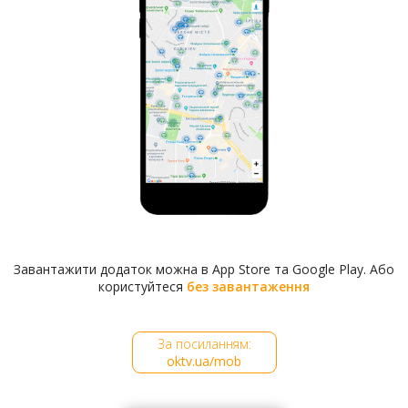
ажурний балкон з чудовим видом на Дніпро. У
внутрішньому дворі друкарні розташована
«словолітня» – це букволиварне виробництво, де
виготовляли шрифти. Старовинна друкарська техніка
представлена в Музеї друкарським верстатом XVІІ
століття і оправним пресом XVІІІ століття. Сьогодні
вони перебувають у робочому стані. На одному
такому верстаті в день друкували до тисячі сторінок.
Спочатку в лаврській друкарні таких верстатів було
чотири.
Завантажити додаток можна в App Store та Google Play. Або
користуйтеся
без завантаження
За посиланням:
oktv.ua/mob