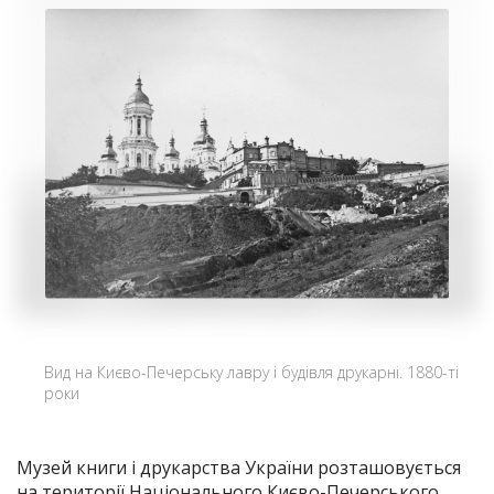
Вид на Києво-Печерську лавру і будівля друкарні. 1880-ті
роки
Музей книги і друкарства України розташовується
на території Національного Києво-Печерського