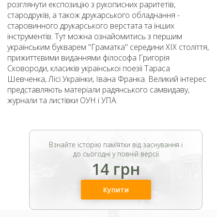
розглянути експозицію з рукописних раритетів,
стародруків, а також друкарського обладнання -
старовинного друкарського верстата та інших
інструментів. Тут можна ознайомитись з першим
українським букварем "Граматка" середини ХІХ століття,
прижиттєвими виданнями філософа Григорія
Сковороди, класиків української поезії Тараса
Шевченка, Лісі Українки, Івана Франка. Великий інтерес
представляють матеріали радянського самвидаву,
журнали та листівки ОУН і УПА.
Взнайте історію пам’ятки від заснування і
до сьогодні у повній версії
14 грн
Купити