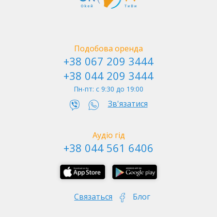
Метро Арсенальна - Батьківщина Мати
Подобова оренда
+38 067 209 3444
+38 044 209 3444
Пн-пт: c 9:30 до 19:00
Зв'язатися
Аудіо гід
+38 044 561 6406
Мурали - верхнє місто
Связаться
Блог