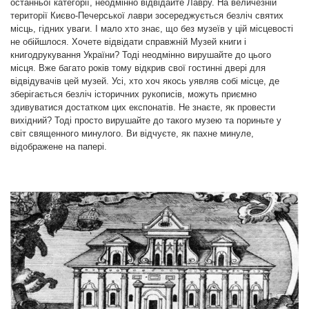
до його виходу в тираж. У Музеї регулярно
останньої категорії, неодмінно відвідайте Лавру. На величезній
території Києво-Печерської лаври зосереджується безліч святих
проводяться різноманітні майстер-класи, виставки,
місць, гідних уваги. І мало хто знає, що без музеїв у цій місцевості
конференції та інші культурні заходи.
не обійшлося. Хочете відвідати справжній Музей книги і
книгодрукування України? Тоді неодмінно вирушайте до цього
місця. Вже багато років тому відкрив свої гостинні двері для
відвідувачів цей музей. Усі, хто хоч якось уявляв собі місце, де
зберігається безліч історичних рукописів, можуть приємно
здивуватися достатком цих експонатів. Не знаєте, як провести
вихідний? Тоді просто вирушайте до такого музею та пориньте у
світ священного минулого. Ви відчуєте, як пахне минуле,
відображене на папері.
Софія Київська
Музей книги і друкарства України – це таємниче
місце, де можна отримати просвітлення
Велику кількість експонатів, а саме більше 60 тисяч, зібрано в
одному місці. Саме вони, у сукупності, відображають історію
книжкової справи. Уявіть, що все це прийшло в сучасність з давніх
часів Київської Русі. Кожний, хто приходить до музею, має
можливість не лише відчути аромат історії, а й побачити
старовинну друкувальну техніку, незвичайний формат минулого