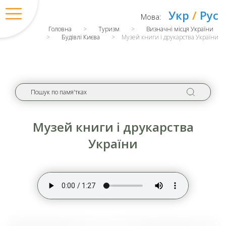
Укр
/
Рус
Мова:
Головна
>
Туризм
>
Визначні місця України
>
Будівлі Києва
>
Музей книги і друкарства України
Музей книги і друкарства
України
Вхід
/
Регістрація