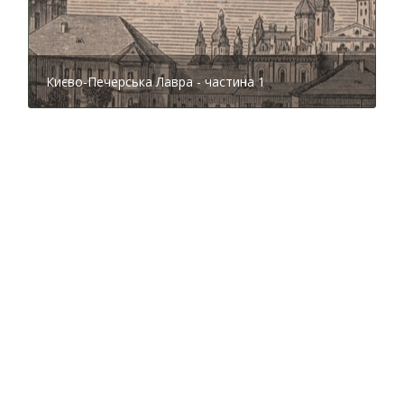
книговидання були зібрані кращі автори, художники і
складачі того часу, кажучи сучасною мовою,
поліграфісти. Лавра була не просто поліграфією, а й
видавництвом. До речі, на зворотному боці книги
Києво-Печерська Лавра - частина 1
зазвичай був розміщений герб меценатів.
Корпус лаврської друкарні з південного боку.
1890-ті роки