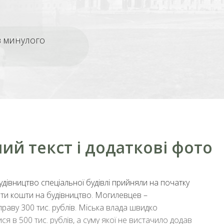
з минулого
ий текст і додаткові фото
удівництво спеціальної будівлі прийняли на початку
ти кошти на будівництво. Могилевцев –
праву 300 тис. рублів. Міська влада швидко
я в 500 тис. рублів, а суму якої не вистачило додав