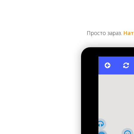
Просто зараз.
Нат
Закладення будівлі Педагогічного музею. 30 черв
Закладення будівлі відбулося 30 червня 1910 року,
київський музей на честь спадкоємця престолу. Це
освятити будівлю до ще однієї дати – урочистостей з
начорно, проте на його освяченні 30 серпня 1911 ро
фатальний для нього приїзд до Києва. Наступного 