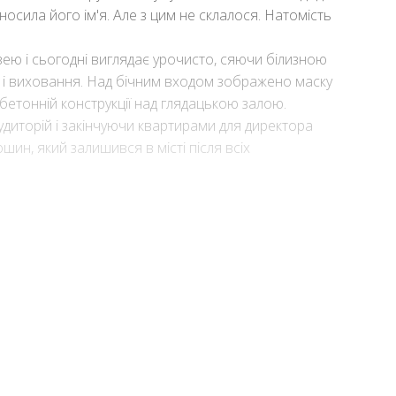
осила його ім'я. Але з цим не склалося. Натомість
ею і сьогодні виглядає урочисто, сяючи білизною
 і виховання. Над бічним входом зображено маску
обетонній конструкції над глядацькою залою.
диторій і закінчуючи квартирами для директора
ошин, який залишився в місті після всіх