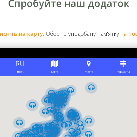
Спробуйте наш додаток
исніть на карту
, Оберіть уподобану пам'ятку
та по
ня 1910 року
 в день народження цесаревича Олексія. Дату обрали не вип
 дозволяло уникнути можливих чиновницьких перепон і роби
 нагоди 50-річчя скасування кріпосного права – з будівництв
ку були присутні перші особи держави на чолі з прем'єр-мін
дня його смертельно поранили в
оперному театрі
, а через п'