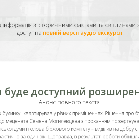
а інформація з історичними фактами та світлинами 
доступна
повній версії аудіо екскурсії
ам буде доступний розширен
Анонс повного текста:
 будинку і квартирував у різних приміщеннях. Рішення про б
вся до мецената Семена Могилевцева з проханням пожертвува
ької думи і голова біржового комітету – виділив на добру с
рактично за один рік. Щоправда, в результаті роботи обійшлис