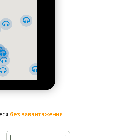
ь підніс йому срібну модель Педагогічного музею,
причин модель не забрали у Петербург, а залишили в
теся
без завантаження