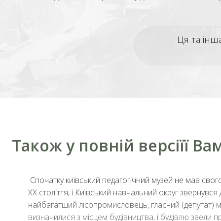
Ця та інш
Також у повній версіїї В
Спочатку київський педагогічний музей не мав свого
ХХ століття, і Київський навчальний округ зверну
найбагатший лісопромисловець, гласний (депутат) міс
визначилися з місцем будівництва, і будівлю звели п