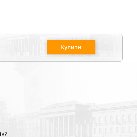
Купити
ів?