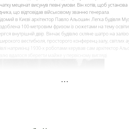
тку меценат висунув певні умови. Він хотів, щоб установа н
радника, що відповідав військовому званню генерала.
домий в Києві архітектор Павло Альошин. Легка будівля Муз
оздоблена 100-метровим фризом із сюжетами на тему освіти
ігся внутрішній двір. Вінчає будівлю скляне шатро на заліз
ирокого вестибюля, просторого конференц-залу, світлих ау
удівлі наприкінці 1930-х роботами керував сам архітектор Аль
івлю вдалося зберегти майже у первісному вигляді.
...