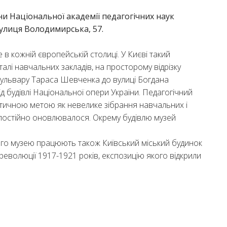
ни Національної академії педагогічних наук
улиця Володимирська, 57.
е в кожній європейській столиці. У Києві такий
алі навчальних закладів, на просторому відрізку
бульвару Тараса Шевченка до вулиці Богдана
д будівлі Національної опери України. Педагогічний
ктичною метою як невелике зібрання навчальних і
 постійно оновлювалося. Окрему будівлю музей
ого музею працюють також Київський міський будинок
 революції 1917-1921 років, експозицію якого відкрили