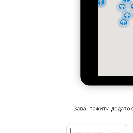
Печерській лаврі
.
01 вересня 1911 року Могилевцева представили імпе
спеціально виконану до цього дня на підприємстві 
Києві. Зараз вона зберігається у фондах Національн
Завантажити додаток 