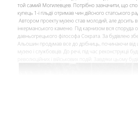
той самий Могилевцев. Потрібно зазначити, що споча
купець 1-ї гільдії отримав чин дійсного статського 
Автором проекту музею став молодий, але досить ві
інкерманського каменю. Під карнизом вся споруда 
давньогрецького філософа Сократа. За будівлею збер
Альошин продумав все до дрібниць, починаючи від ш
музею і службовців. До речі, під час реконструкції б
революційних і військових подій. Завдяки цьому буд