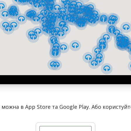
ратору Миколаю ІІ, який на той час прибув до Києва. Купец
відомого київського ювеліра Йосифа Маршака. З невідомих 
ого історичного музею України.
можна в App Store та Google Play. Або користуй