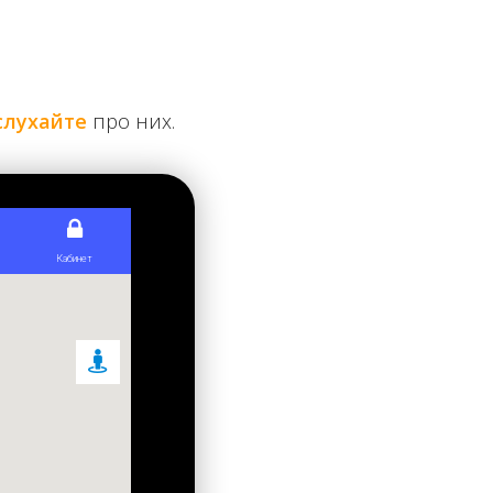
слухайте
про них.
адково, мали на меті отримати право назвати
ло процес будівництва незворотнім. Щоб встигнути
ом дуже поспішали. За рік роботи закінчили тільки
істром Петром Столипіним. Як відомо, це був
ять днів він помер і його поховали у
Києво-