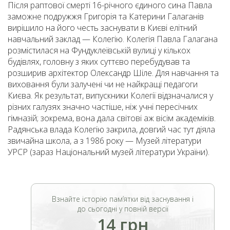
Після раптової смерті 16-річного єдиного сина Павла
заможне подружжя Григорія та Катерини Галаганів
вирішило на його честь заснувати в Києві елітний
навчальний заклад — Колегію. Колегія Павла Галагана
розмістилася на Фундуклеївській вулиці у кількох
будівлях, головну з яких суттєво перебудував та
розширив архітектор Олександр Шіле. Для навчання та
виховання були залучені чи не найкращі педагоги
Києва. Як результат, випускники Колегії відзначалися у
різних галузях значно частіше, ніж учні пересічних
гімназій; зокрема, вона дала світові аж вісім академіків.
Радянська влада Колегію закрила, довгий час тут діяла
звичайна школа, а з 1986 року — Музей літератури
УРСР (зараз Національний музей літератури України).
Взнайте історію пам’ятки від заснування і
до сьогодні у повній версії
14 грн