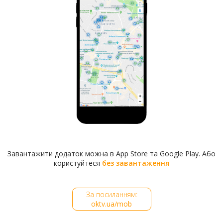
будівництва вона стала Фундуклеївською) звели
житло для директора та вчителів. Ще нижче по
вулиці, вже на розі нинішньої Пушкінської, Галаган
придбав невеличкий будинок для себе і своєї
дружини Катерини, яка допомагала йому в усіх
меценатських проектах.
Завантажити додаток можна в App Store та Google Play. Або
користуйтеся
без завантаження
За посиланням:
oktv.ua/mob