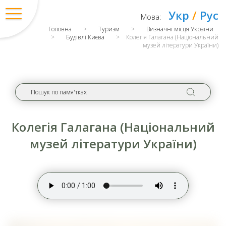
Укр
/
Рус
Мова:
Головна
>
Туризм
>
Визначні місця України
>
Будівлі Києва
>
Колегія Галагана (Національний
музей літератури України)
Колегія Галагана (Національний
музей літератури України)
Вхід
/
Регістрація