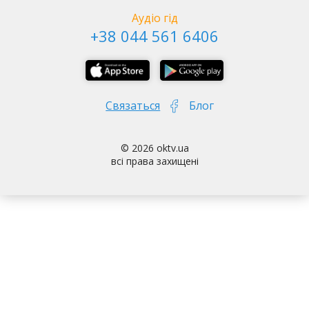
передавши Академії Наук, а відтак недоторканим став
Аудіо гід
і сам будинок Колегії, який отримав статус
Києво-Печерська Лавра - частина 2
+38 044 561 6406
бібліотечного приміщення. Далі у будинку довгий час
працювала трудова, а потім середня школа. У 1980-ті
роки тут недовго перебував Будинок вчителя, а з
1986 року будівлю передали під Літературний музей,
Связаться
Блог
який діє досі й зараз має назву Національний музей
літератури України. Частина його експозиції
присвячена Колегії Галагана.
© 2026 oktv.ua
всі права захищені
Метро Арсенальна - Батьківщина Мати