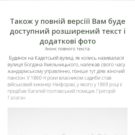
Також у повній версіїї Вам буде
доступний розширений текст і
додаткові фото
Анонс повного текста:
Будинок на Кадетській вулиці, як колись називалася
вулиця Богдана Хмельницького
, належав свого часу
жандармському управлінню, пізніше тут діяв жіночий
пансіон. У 1860-ті роки власником садиби став
військовий інженер Нікіфоракі, у якого у 1869 році її
придбав багатий полтавський поміщик Григорій
Галаган.