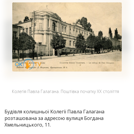
Колегія Павла Галагана. Поштівка початку ХХ століття
Будівля колишньої Колегії Павла Галагана
розташована за адресою вулиця Богдана
Хмельницького, 11.