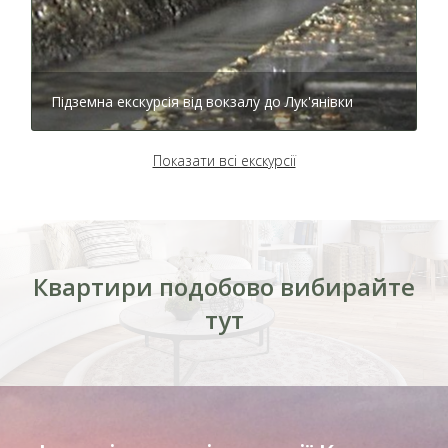
просто забув про шлюбну церемонію.
Підземна екскурсія від вокзалу до Лук'янівки
Показати всі екскурсії
Квартири подобово вибирайте
тут
Тир лазерний Київ