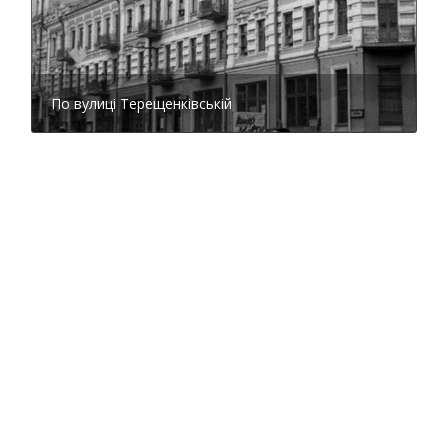
По вулиці Терещенківській
Григорій Галаган
До закладу Галаганів, який розпочав роботу 1871
року, символічно приймали юнаків у віці померлого
Павла, тобто його програма відповідала старшим
класам гімназій. Але з певними нюансами: більше
уваги приділялося гуманітарним та мистецьким
наукам, розвивалися навички праці та здорового
способу життя, методи навчання сприяли
формуванню самостійного мислення та вміння
захищати свою думку. Головна ж особливість
Колегії — як за старими козацькими традиціями
назвав свою школу Григорій Павлович — полягала в