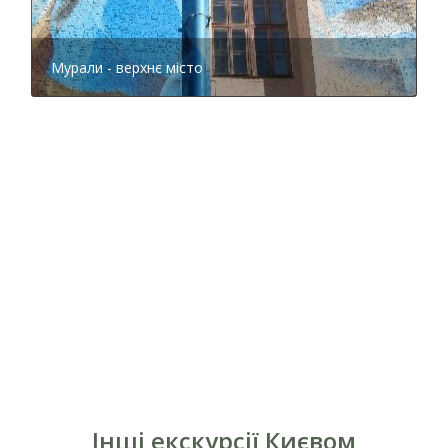
Мурали - верхнє місто
Інші екскурсії Києвом