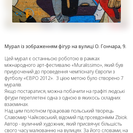
Мурал із зображенням фігур на вулиці О. Гончара, 9.
Цей мурал є останньою роботою в рамках
міжнародного арт-фестивалю «Muralissimo», який був
приурочений до проведення чемпіонату Європи з
футболу «ЄВРО 2012». З цією метою було створено 7
муралів.
Якщо постаратися, можна побачити на графіті людські
фігури переплетені одна з одною в якихось складних
взаєминах.
Над цим полотном працював польський творець
Славомир Чайковський, відомий під прсевдонімім Zbiok.
Автор - вуличний художник, який присвячує більшість
свого часу малюванню на вулицях. За його словами, на