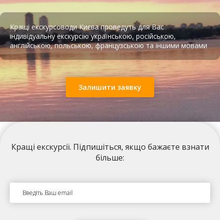
Кращі екскурсоводи Києва проведуть для Вас
індивідуальну екскурсію українською, російською,
англійською, польською, французською та іншими мовами
Підземна в’язниця НКВС
Залишити заявку
Кращі екскурсії
. Підпишіться, якщо бажаєте взнати
більше:
Аудіо екскурсія Поштова площа