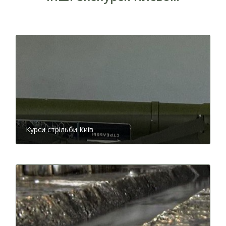
Курси стрільби Киів