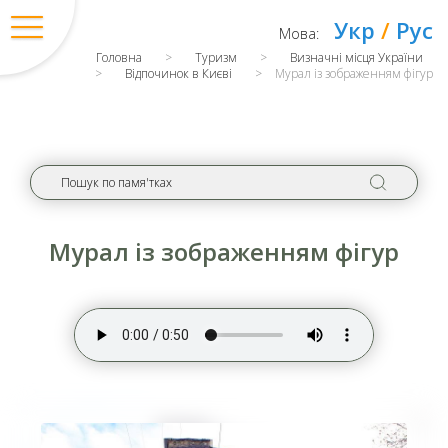
Укр
/
Рус
Мова:
Головна
>
Туризм
>
Визначні місця України
>
Відпочинок в Києві
>
Мурал із зображенням фігур
Мурал із зображенням фігур
Вхід
/
Регістрація