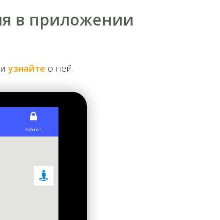
ия в приложении
ВДНХ (Экспоцентр)
 и
узнайте
о ней.
Парк «Аскольдова могила»