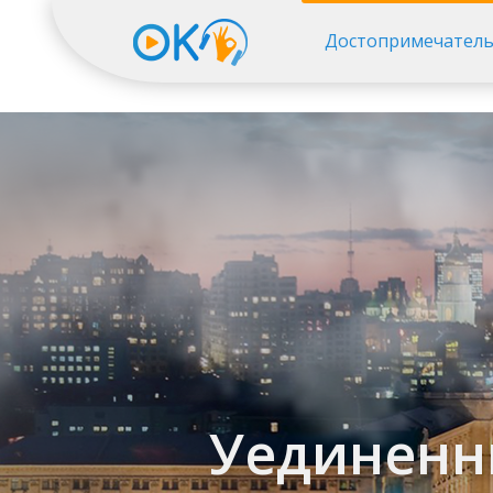
Достопримечатель
Главная
>
Туризм
>
Уединенные места в Ки
Уединенны