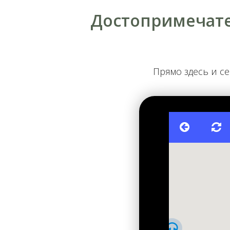
Достопримечате
Замковая гора
Прямо здесь и с
Ботанический сад имени Гришко