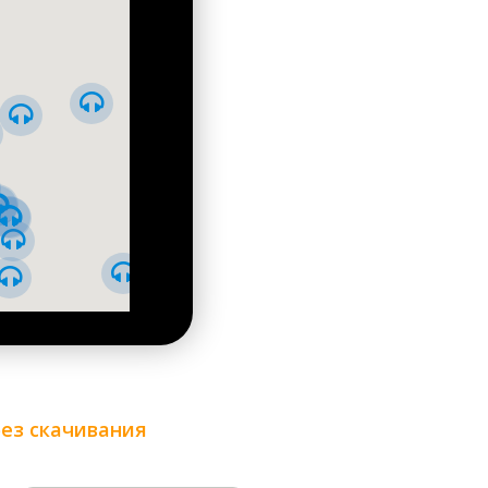
Парк Тараса Шевченко
Парк «Феофания»
без скачивания