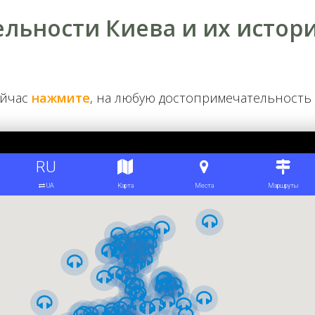
льности Киева и их истор
Пейзажная аллея
ейчас
нажмите
, на любую достопримечательность
Крещатый парк