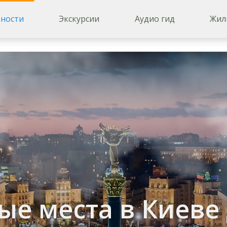
ности
Экскурсии
Аудио гид
Жил
еве для двоих
е места в Киеве