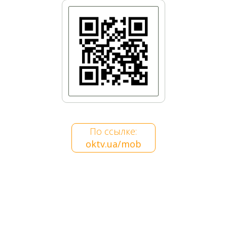
Мост влюбленных
По ссылке:
oktv.ua/mob
Золотоворотский сквер