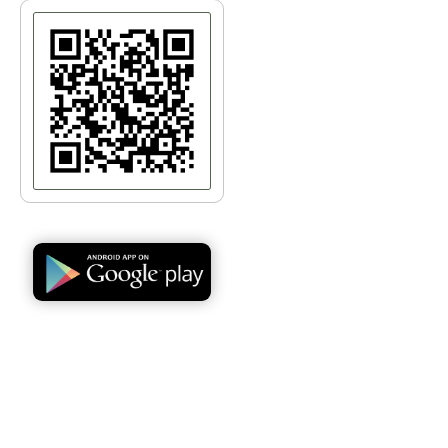
Речной вокзал
Парковый мост (Пешеходный мост)