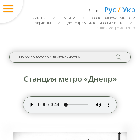
Рус
/
Укр
Язык:
Главная
>
Туризм
>
Достопримечательности
Украины
>
Достопримечательности Киева
>
Станция метро «Днепр»
Станция метро «Днепр»
Вход
/
Регистрация