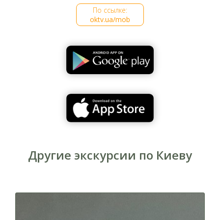
поезда, прибывающие с левого берега. Согласно
По ссылке:
идее скульпторов женщина символизирует Мир,
oktv.ua/mob
а мужчина — Труд. Интересно, что "спутник",
который сейчас мужчина держит в вытянутой вверх
руке, сначала был у него подмышкой.
Авторами станции "Днепр" стали известный
киевский мостостроитель Георгий Фукс,
архитекторы Геннадий Гранаткин, Анатолий
Игнащенко, Петр Красицкий, Станислав Крушинский,
а также большая группа инженеров и скульпторов.
Другие экскурсии по Киеву