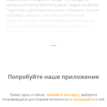
прекрасная смотровая площадка с видом на Днепр,
Гидропарк
и Днепровские холмы. Название станции
напрямую связано с местом расположения,
открытые посадочные платформы выполнены на
базе эстакады. Для удобства пассажиров часть
платформы накрыта большим козырьком,
защищающим от непогоды. Стоит предостеречь от
...
ошибки, которую часто допускают несведущие
туристы: на открытых платформах киевского метро
запрещено курить.
Попробуйте наше приложение
Прямо здесь и сейчас.
Нажмите на карту
, выберите
понравившуюся достопримечательность
и послушайте
о ней.