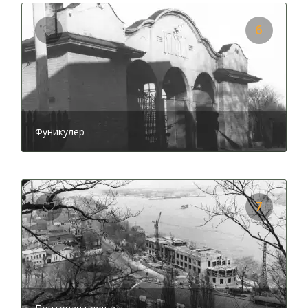
удовольствие обрушится на ваше сознание вместе с
потрясающими панорамными видами.
6
После того, как аудио гид раскроет вам тайны из
истории этого места, вас ждет поездка на самом
экзотическом транспорте столицы –
фуникулере
.
Появился он еще в 1905 году. Главная функция,
возложенная на данный вид транспорта – самый
короткий путь, соединяющий Верхний город и Подол.
Фуникулер
Сегодня каждый желающий может совершить такую
увлекательную прогулку, тем более что в конце пути
вас ждет не менее интересный объект –
Почтовая
площадь
, где располагается нижняя станция. Из аудио
рассказа вы узнаете все подробности появления
7
фуникулера. Немногие столицы могут похвастаться
таким «экзотическим» общественным транспортом. И
даже несмотря на то, что сейчас есть уйма разных
способов оптимизировать путь от одной локации к
другой, фуникулер все-таки пользуется спросом, и
людей там всегда много.
На Почтовой площади вас ждет масса увлекательных