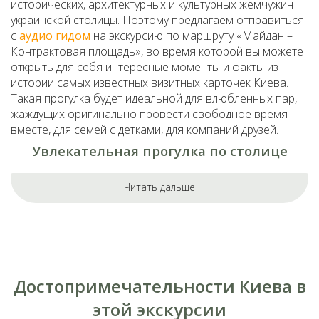
исторических, архитектурных и культурных жемчужин
украинской столицы. Поэтому предлагаем отправиться
с
аудио гидом
на экскурсию по маршруту «Майдан –
Контрактовая площадь», во время которой вы можете
открыть для себя интересные моменты и факты из
истории самых известных визитных карточек Киева.
Такая прогулка будет идеальной для влюбленных пар,
жаждущих оригинально провести свободное время
вместе, для семей с детками, для компаний друзей.
Увлекательная прогулка по столице
начинается с Майдана
Читать дальше
Какой он, идеальный маршрут? Если речь заходит о
прогулках, каждый представляет что-то свое. Кому-то
импонируют экстремальные походы, кому-то –
интеллектуальные прогулки, некоторые отдают
предпочтение чему-то более романтическому…
Знакомясь с Киевом, даже если вы – местный – нельзя
Достопримечательности Киева в
упустить из виду Майдан и этот маршрут начинается,
собственно, с самой популярной центральной
этой экскурсии
площади столицы –
Майдана Независимости
. Многие