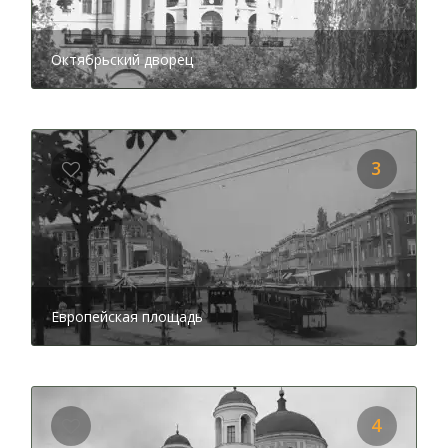
благородных девиц. Но так вышло, что в период
советской власти стены дворца впитали ужас и страх,
ведь здесь размещался НКВД. Измученное военным
Октябрьский дворец
периодом роскошное сооружение перетерпело
немало разрушений. Но после все-таки было
восстановлено. На сегодняшний день - это помещение,
где располагается Международный центр культуры и
искусств. Во время экскурсии с аудиогидом вы узнаете
3
много интересных подробностей: каким был
распорядок дня благородных девиц, почему об
энергетике здания ходит плохая молва, и какие
архитекторы трудились над проектом сооружения.
В так называемый ТОП лидеров самых популярных
достопримечательностей столицы входит и
Европейская площадь
Европейская площадь
, которая является точкой
пересечения путей к старым районам столицы. Далеко
не каждый киевлянин может похвастаться знаниями об
истории этого места. Но прослушав аудио экскурсию,
вам откроются новые интересные факты. Вы узнаете,
4
как назывался первый фонтан, а также где