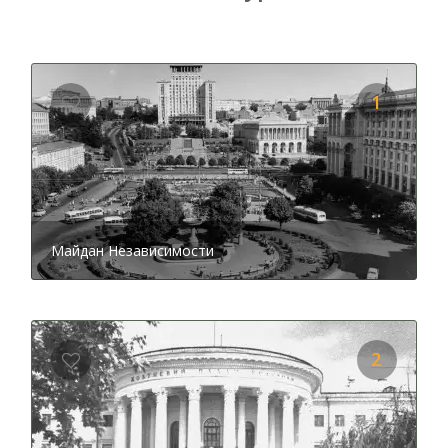
события, которые проходили здесь за последнее
время, сделали эту местность известной далеко за
пределами страны. Сегодня каждый может насладиться
площадью в том виде, которую она приобрела не так
1
давно. А вот как она выглядела раньше, что
находилось здесь еще во времена Киевской Руси и
какова была судьба предшественников символа
площади Стелы Независимости, можно узнать из
полной версии аудио рассказа. Бонусом к гиду
являются старые фото, которые помогут не просто
ярче представить, но и визуализировать прошлое,
Майдан Независимости
окунуться в увлекательное путешествие во времени.
Примечательно, что немалое количество печальных
обстоятельств все-таки не сказались на энергетике
площади и здесь всегда оживленно и весело, особенно
с появлением музыкальных фонтанов.
2
Следуя далее по маршруту, обязательно стоит уделить
внимание прекрасному зданию с колоннами, название
которого –
Октябрьский Дворец
. Известно, что
изначально здание проектировалось для института