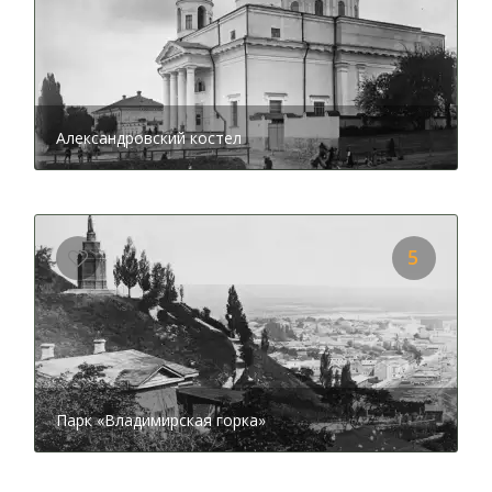
располагался первый столичный театр. Многие гости
столицы не видят ничего фантастического в этой
достопримечательности, но сделать фотографию тут –
обязательно нужно.
Хотите отдохнуть и насладиться удивительной
красотой Киева? Тогда следуйте по экскурсионному
Александровский костел
маршруту до конца. Так вы окажетесь в одном из самых
любимых мест отдыха киевлян, в
парке
«Владимирская горка»
. Расположено это
живописное место на склонах Михайловской горы.
Большое количество всевозможных представителей
5
флоры делает это место настоящим оазисом, где
можно отдохнуть и просто хорошо провести время.
Более того, здесь ощущается дух прошлых веков, ведь
проект парка был заложен еще в 1831 году. Эта горка
также входит в категорию смотровых площадок и
отсюда открываются необыкновенной красоты виды
на левый берег столицы. Любоваться городом,
Парк «Владимирская горка»
который будто лежит на ладони – непередаваемое
чувство. Но главное заключается в том, что здесь
хорошо в любое время года и эстетическое