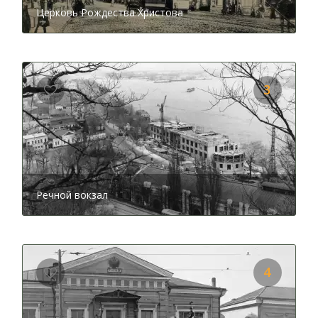
Церковь Рождества Христова
3
Речной вокзал
4