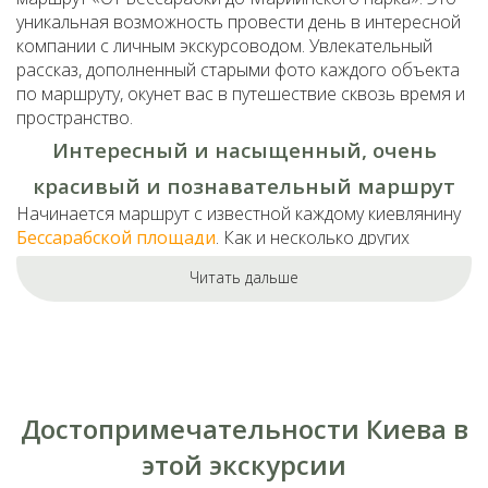
уникальная возможность провести день в интересной
компании с личным экскурсоводом. Увлекательный
рассказ, дополненный старыми фото каждого объекта
по маршруту, окунет вас в путешествие сквозь время и
пространство.
Интересный и насыщенный, очень
красивый и познавательный маршрут
Начинается маршрут с известной каждому киевлянину
Бессарабской площади
. Как и несколько других
площадей, эта раскинулась вдоль главной артерии
Читать дальше
столицы – Крещатика. Чем же так популярно это место?
В первую очередь, конечно же,
Бессарабским рынком
.
Площадь с давних времен представляла собой
большое торжище. А ведь раньше здесь находились
захоронения лютеран. И когда-то на этом месте
протекал ручей, название которого идентично с
Достопримечательности Киева в
главной улицей Киева. Прогуливаясь по этому
историческому месту и слушая интересный аудио
этой экскурсии
рассказ, вы узнаете, кто такие бессарабы, какое