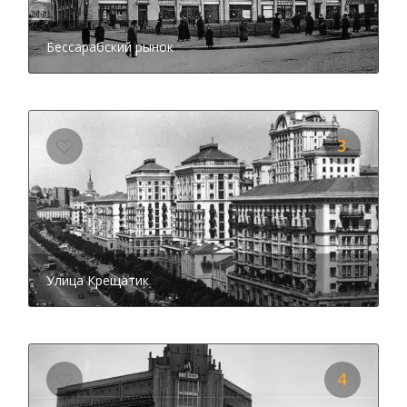
второй мировой войны, Киевский Центральный
Универмаг был один из немногих зданий, который
уцелел на выгоревшем Крещатике. Да, здание
Бессарабский рынок
пострадало, но уже к концу 1950-х годов было
восстановлено и даже расширено. Кстати, от прежнего
здания остался только фасад, а вот «начинка»
полностью была модернизирована. Чем еще
интересно это здание, вы узнаете из аудио экскурсии.
3
Хотите оказаться во французской столице, не покидая
пределов Киева? Это возможно, если вы последуете с
аудио гидом на
улицу архитектора Городецкого
.
Жители украинской столицы прозвали ее Киевским
Парижем за ее роскошную архитектуру. И
действительно, прогуливаясь среди прекрасных
Улица Крещатик
объектов и памятников, словно переносишься в
какой-то живописный уголок французского городка.
Когда то, на этом месте была большая усадьба
профессора Меринга. Но большая часть улицы,
которая прилегает к Крещатику, сильно пострадала во
4
время второй мировой. На месте особняка Меринга
была построена гостиница, а после - консерватория.