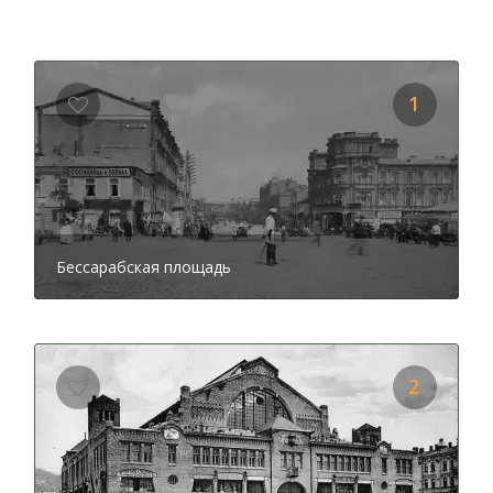
событие предшествовало заключению в коллектор
Крещатика и Клова, что и почему хотел построить
купец на месте рынка и много других интересных
фактов. Невероятно увлекательно будет сравнить
1
современную площадь и ее прежний облик,
просматривая старые фотографии.
Было бы в корне не верно после площади пройти
стороной
Крещатик
. Это визитная карточка города,
знакомство с которой входит в топ обязательных
вещей, которые должен сделать каждый гость столицы.
Знаете ли вы, что главная артерия города очень
Бессарабская площадь
молода, конечно, если сравнить ее возраст с
возрастом самой столицы. А догадываетесь, что
находится под проезжей частью Крещатика? Известно
ли вам, сколько раз менялся внешний вид улицы за всю
историю? Включайте
аудио гид для смартфона
и
2
получайте ответы на эти и другие вопросы!
Невозможно не заметить и здание в стиле арт-деко на
углу Крещатика и улицы Богдана Хмельницкого. Это
легендарный
ЦУМ
. Мало кто знает, что во время