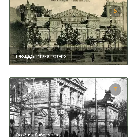
Очень интересная своими зданиями и улица Банковая.
Тут находится
Особняк Либермана
, который
6
примечателен не только своей архитектурой, но и
историей создания. Примечательно это здание и
наличием раздвижного потолка. Знаете, для каких
целей он был создан и из какого материала? Сегодня в
стенах особняка находится Национальный союз
писателей Украины. И у вас есть возможность
Площадь Ивана Франко
посетить и рассмотреть этот архитектурный шедевр. А
из аудио рассказа вы узнаете о прозвищах, которые
присвоили киевляне этому дому, услышите имя того,
кто причастен к строительству здания, а также сможете
подробно рассмотреть старые фото особняка. Не
7
меньший интерес вызывают и окружающие особняк
Либермана сооружения –
Национальный банк
Украины
и
администрация Президента Украины
. Во
время экскурсии вы узнаете много увлекательных и
малоизвестных фактов об этих зданиях. Также на улице
Банковой находится еще один уникальный экземпляр
архитектуры –
Дом с химерами
или дом Городецкого.
Особняк Либермана