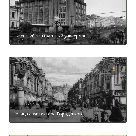
Сегодня национальная академия Чайковского играет
огромную роль в культурном развитии. Какие еще
архитектурные объекты расположены на улице
Городецкого? Что можно заметить на доме под
номером 15 и кому светит удача после посещения этой
Киевский центральный универмаг
улицы, вы узнаете во время аудио экскурсии.
Далее по маршруту вы посетите
площадь Ивана
Франко
, которая привлекает своей историей и
большим скопление памятников. Когда-то эта
территория принадлежала профессору Мерингу,
5
который разместил на этом месте красивый сад с
прудом. После разрушения во время Второй мировой
войны, площадь была отстроена. За все время успела
поменять несколько названий. Сегодня главным
архитектурным объектом и доминантой этого места
является национальный драматический театр имени
Ивана Франко. Интересные факты о площади вам
Улица архитектора Городецкого
расскажет аудио гид, а увидеть прежний вид этого
места вы сможете на старых фото, которые
прилагаются к экскурсии.