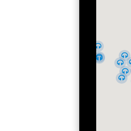
Предмостная слободка во время наводнения. 19
Наводнение 1882 года окончательно отрезало Пред
островным. В конце ХІХ столетия тут построили хр