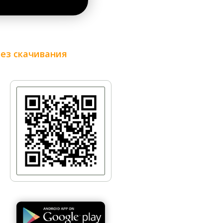
. Правда, в то время она и административно
киевскую городскую черту. В 1925 году мост
уда стекалась молодежь из всех левобережных
без скачивания
ду на слободке стояли зенитные пушки,
ии в 1943 году оккупанты сожгли поселок дотла,
ародов установили памятный знак погибшему