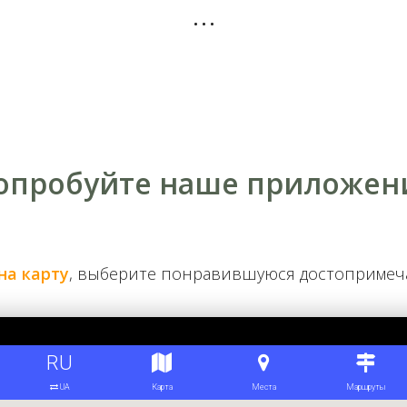
...
дка. 1900-е годы
опробуйте наше приложен
в поселке значительно оживилась. Отсюда в город потянул
ранчики. Один из них из-за близости к воде получил назва
Сейчас это составная часть современного Гидропарка.
Практически в каждом дворе можно было увидеть лодку, а т
на карту
, выберите понравившуюся достоприме
я. Для защиты от паводков насыпались дамбы, а большинств