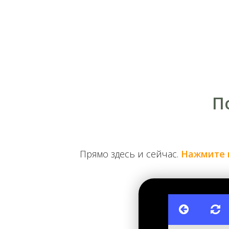
Николаевский цепной мост и Предмостная слобо
П
После открытия в 1853 году Цепного моста жизнь 
слободке стали появляться постоялые дворы и ресто
это заведение дало имя острову — Венецианский. 
Вода оказывала большое влияние на жизнь людей. 
Прямо здесь и сейчас.
Нажмите 
рыбы, чистейшие пляжи, и, к сожалению, наводнени
напоминали сказочные избушки на курьих ножках.