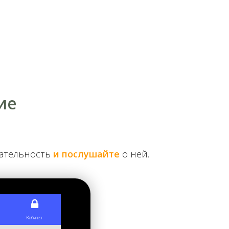
ие
ись вереницы повозок с товаром. В Предмостной
ние "Венеция". При нем был и летний парк. Именно
о и две. Близость реки — это огромные уловы
чательность
и послушайте
о ней.
о домов в слободке строили на сваях. Так что они