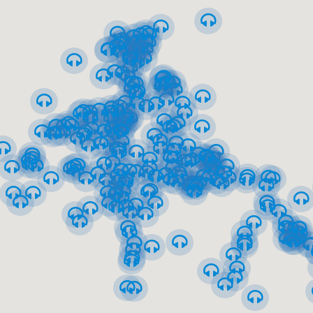
00-е годы
мостную слободку от материка. Русановский залив преврат
ам Иоанна Рыльского и народное училище. В 1912 году че