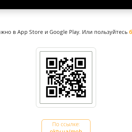
ная слободка оказалась полностью изолированной от Киева
923 году вместе с соседней Никольской слободкой вошла в 
да на Предмостной слободке открыли клуб с кинотеатром, к
жно в App Store и Google Play. Или пользуйтесь
орван. Хотя перед отступлением советских войск в 1941 го
ацисты расположили на острове концлагерь. При отступлен
ных жителей. В 1991 году в Гидропарке, у аллеи Дружбы н
По ссылке:
oktv.ua/mob