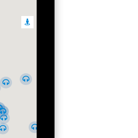
ился в пролив, и поселок стал полностью
рез поселок прошла линия мототрамвая, соединявшая