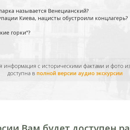
опарка называется Венецианский?
упации Киева, нацисты обустроили концлагерь?
кие горки"?
ая информация с историческими фактами и фото 
доступна в
полной версии аудио экскурсии
рсии Вам будет доступен р