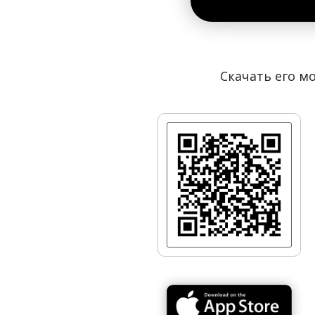
Бровары с
Почтовой площадью
.
В 1920 году Цепной мост был взорван, и Предмост
принадлежала к Черниговской губернии. И лишь в 1
отстроили, и жизнь в поселке закипела вновь. Тог
Скачать его мо
поселков Киева.
Во время Второй мировой войны мост опять был вз
прикрывающие мосты. По воспоминаниям киевлян, н
предварительно выгнав остававшихся еще там мест
поселку Предмостная слободка.