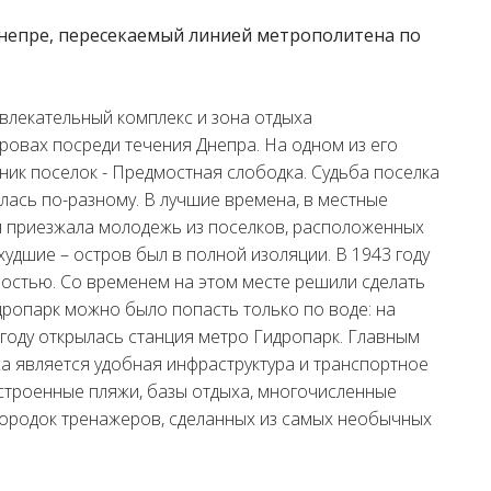
непре, пересекаемый линией метрополитена по
влекательный комплекс и зона отдыха
ровах посреди течения Днепра. На одном из его
ник поселок - Предмостная слободка. Судьба поселка
лась по-разному. В лучшие времена, в местные
я приезжала молодежь из поселков, расположенных
 худшие – остров был в полной изоляции. В 1943 году
остью. Со временем на этом месте решили сделать
идропарк можно было попасть только по воде: на
5 году открылась станция метро Гидропарк. Главным
 является удобная инфраструктура и транспортное
строенные пляжи, базы отдыха, многочисленные
 городок тренажеров, сделанных из самых необычных