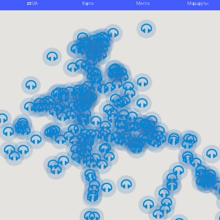
Обзорная – от центра на
Андреевский спуск
От ЖД вокзала на Андреевский спуск