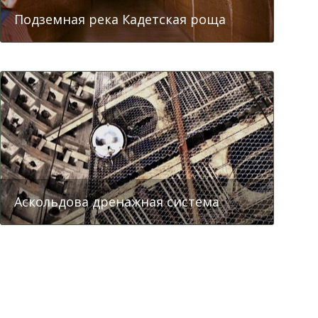
Подземная река Кадетская роща
Подземная Тюрьма НКВД
Аскольдова дренажная система