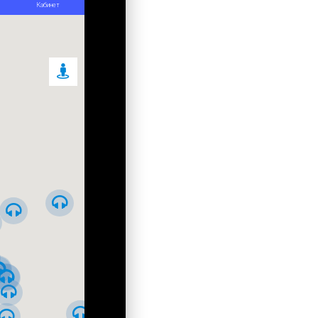
Обзорная - от Золотых ворот на
Бессарабку
От Бессарабской площади на
Андреевский спуск