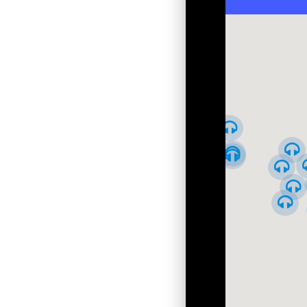
Обзорная - от центра на Подол
Обзорная - от Золотых ворот к
Верховной раде