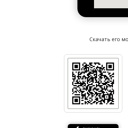
Правительственный квартал
Скачать его мо
От Крещатика до Лавры по
Грушевского