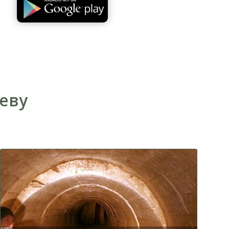
иеву
Муралы - верхний город
По улице Терещенковской