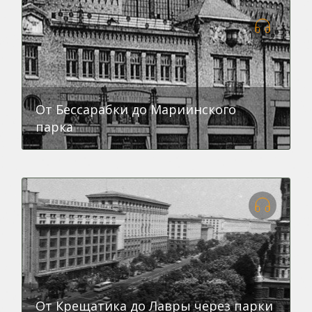
От Бессарабки до Мариинского
парка
От Крещатика до Лавры через парки