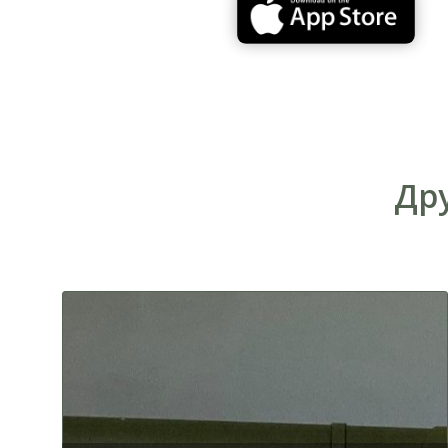
От площади Льва Толстого по
Дру
Большой Васильковской
Метро Арсенальная - Родина Мать