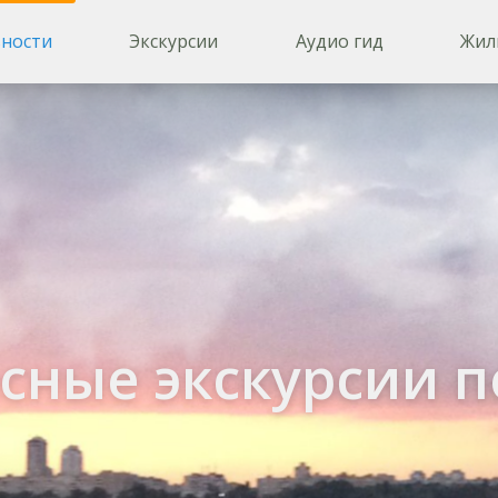
ности
Экскурсии
Аудио гид
Жил
сные экскурсии п