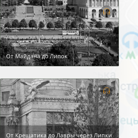
От Майдана до Липок
От Крещатика до Лавры через Липки