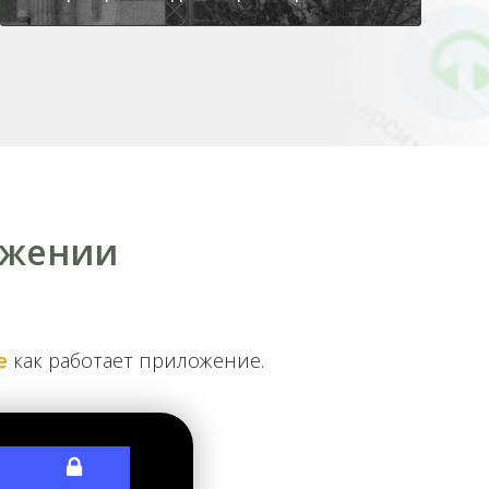
ожении
От ЖД вокзала до Подола на
фуникулере
е
как работает приложение.