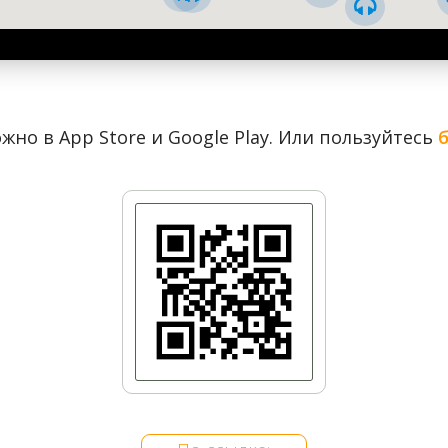
От Золотых ворот на Крещатик
жно в App Store и Google Play. Или пользуйтесь
От Майдана на Бессарабку через
Липки