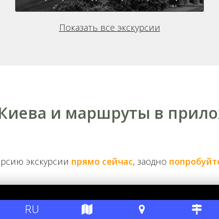
Показать все экскурсии
 Киева и маршруты в прил
От ЖД вокзала до Софии Киевской
ерсию экскурсии
прямо сейчас
, заодно
попробуйт