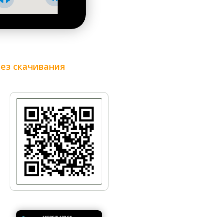
Майдан - Контрактовая площадь
без скачивания
По улице Владимирской (Площадь
Льва Толстого - Софийская площадь)