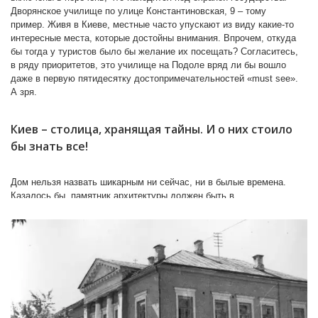
Дворянское училище по улице Константиновская, 9 – тому
пример. Живя в Киеве, местные часто упускают из виду какие-то
интересные места, которые достойны внимания. Впрочем, откуда
бы тогда у туристов было бы желание их посещать? Согласитесь,
в ряду приоритетов, это училище на Подоле вряд ли бы вошло
даже в первую пятидесятку достопримечательностей «must see».
А зря.
София Киевская
Киев – столица, хранящая тайны. И о них стоило
бы знать все!
Общеобразовательная школа в здании бывшего
Подольского училища. 1940-е годы
Дом нельзя назвать шикарным ни сейчас, ни в былые времена.
Старый дом на Константиновской, 9 в 1897 году
Казалось бы, памятник архитектуры должен быть в
вновь отдали под школу, на сей раз начальную
удовлетворительном состоянии, чтобы водить сюда экскурсии,
коммерческую. Ее основали на средства знаменитых
показывать помещения, где когда-то пришлось учиться детям
членов Дворянского собрания. А это были, отнюдь, не бедные
киевских благотворителей Терещенко, Марголина,
семьи, и каждому интересно было бы походить коридорами, где в
Ханенко и других. Для нужд учебного заведения
XIX веке получали образование разные поколения.
здание пришлось надстроить третьим этажом.
В революционные годы тут находилась военная
Сегодня на здании видны следы постепенного разрушения. Его
комендатура, а после Гражданской войны — опять
По улице Терещенковской
строили из кирпича, при облицовке оштукатурили. В нынешние дни