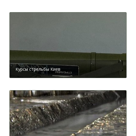
Курсы стрельбы Киев
Здание бывшего Подольского училища. Начало
ХХ века
Большую роль в организации этой и других
воскресных школ в городе сыграл тогдашний
попечитель Киевского учебного округа, великий
русский хирург Николай Пирогов. Он сумел добиться
у властей разрешения на открытие школы. Занятия в
ней проходили в первой половине дня по
воскресеньям. Учащихся, подростков и взрослых,
разделили на два класса соответственно их знаниям.