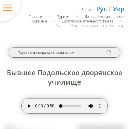
Рус
/
Укр
Язык:
Главная
>
Туризм
>
Достопримечательности
Украины
>
Достопримечательности Киева
>
Бывшее Подольское дворянское училище
Бывшее Подольское дворянское
училище
Вход
/
Регистрация