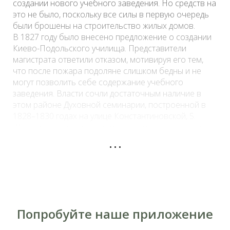
создании нового учебного заведения. Но средств на
это не было, поскольку все силы в первую очередь
были брошены на строительство жилых домов.
В 1827 году было внесено предложение о создании
Киево-Подольского училища. Представители
магистрата ответили отказом, мотивируя его тем,
что после пожара подоляне слишком бедны и не
могут позволить себе содержание учебного
заведения. Власти сочли достаточным наличие в
этом районе Духовной семинарии, построенной в
1828–1830 годах на улице Константиновской, 5.
Но через некоторое время деньги все же нашлись.
...
Организаторам удалось взять взаймы 10 тысяч
рублей из средств, ассигнованных на строительство
Киевского университета. На кредитный капитал и
был приобретен участок с двухэтажным домом на
улице Константиновской. История этой усадьбы
началась в 1813 году, когда губернский секретарь
Доливо-Блотницкий выкупил часть земли у
Попробуйте наше приложение
предыдущего хозяина, а в 1818 году добавил к нему
соседний участок. Здание будущего училища,