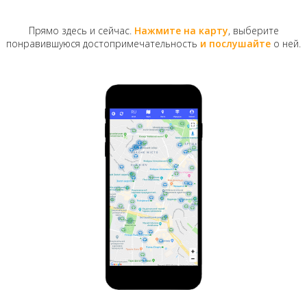
изначально двухэтажное с пристроенным сбоку
флигелем, возвели в 1832 году по проекту
Прямо здесь и сейчас.
Нажмите на карту
, выберите
архитектора Дубровского. Однако владелец прожил
понравившуюся достопримечательность
и послушайте
о ней.
тут всего три года и продал землю и недвижимость
Подольскому уездному училищу.
Первый набор училища состоял всего из
30 учеников, но вскоре их количество выросло в
пять раз и составило 146 человек. Большинство
воспитанников были выходцами из дворянских и
чиновничьих семей. После того как был принят
новый устав для учебных заведений Юго-Западного
края, в 1836 году училище преобразовали в
Подольское дворянское училище. Оно давало
образование равноценное первым трем классам
гимназии. Воспитанники носили специальную
форму — фуражку с голубым кантом и сюртук с
пуговицами, на которых был изображен герб
Киевской губернии. А вот чтобы "переодеться" в
гимназическую форму, выпускникам нужно было без
всяких преференций выдержать экзамены в