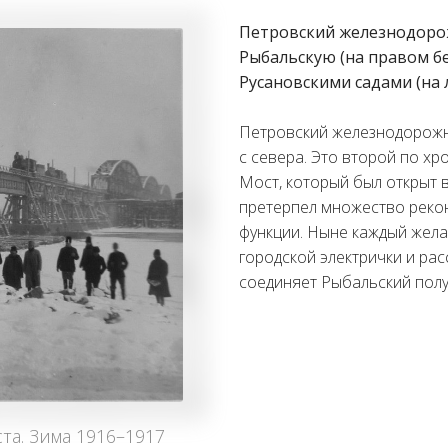
Петровский железнодоро
Рыбальскую (на правом бе
Русановскими садами (на 
Петровский железнодорожн
с севера. Это второй по хр
Мост, который был открыт в
претерпел множество рекон
функции. Ныне каждый жел
городской электрички и рас
соединяет Рыбальский полу
а. Зима 1916–1917