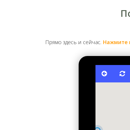
П
Строительство железнодорожной ветки на левом
Прямо здесь и сейчас.
Нажмите 
Все это вызвало необходимость постройки дополн
переходом на левый берег с помощью нового моста
построенный в 1915 году деревянный временный мо
середине мая. Под трассу застройки попала извес
ихтиофауны большой реки.
Проектирование моста взяли на себя инженеры из 
Киевского политехнического института Евгения Пато
образом уникальную возможность проверить свои зн
непосредственно к левому берегу. Учитывая необх
значительная часть конструкций была выполнена из