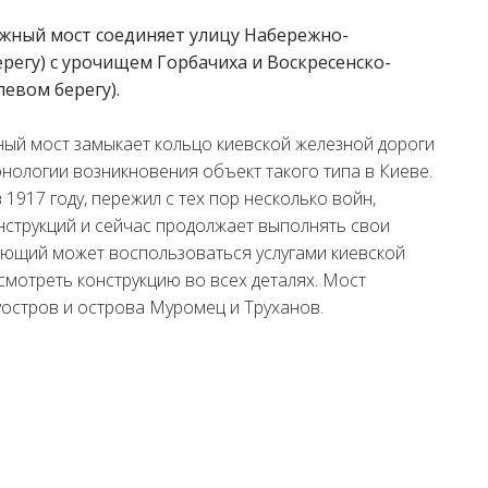
жный мост соединяет улицу Набережно-
регу) с урочищем Горбачиха и Воскресенско-
левом берегу).
ый мост замыкает кольцо киевской железной дороги
онологии возникновения объект такого типа в Киеве.
 1917 году, пережил с тех пор несколько войн,
струкций и сейчас продолжает выполнять свои
ающий может воспользоваться услугами киевской
смотреть конструкцию во всех деталях. Мост
остров и острова Муромец и Труханов.