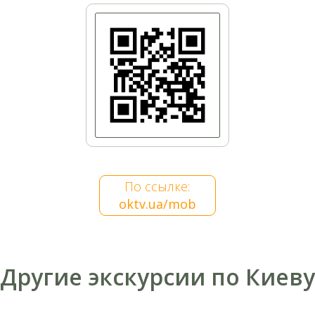
ожного моста в присутствии императрицы Марии Федор
рх которой украшал вензель императора Николая I и аббрев
тствии императрицы Мария Федоровны, матери царя. В то в
рицы Марии, занималась организацией санитарных поездов
. Уже в начале нового 1917 года строительство моста зако
полностью готов к вводу в эксплуатацию. Председателем к
По ссылке:
oktv.ua/mob
Другие экскурсии по Киеву