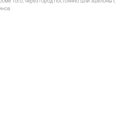
роме того, через город постоянно шли эшелоны с
инов.