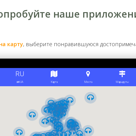
опробуйте наше приложен
 берегу. 1916 год
на карту
, выберите понравившуюся достоприме
ительной железнодорожной ветки. Ее проложили вдоль сев
. Его строительство пришлось на самый разгар боевых де
ст. В следующем сезоне, после ледохода началось возведе
тная Днепровская биологическая станция, которая занимал
окружного ведомства путей сообщения. К работе привлекл
на. Говорят, что тот, в свою очередь, пригласил к участию
ания на практике. Студенческий коллектив разработал про
одимость скорейшего ввода стратегического объекта в дей
 дерева.