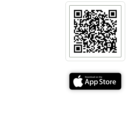
Церемония торжественной закладки железнодор
Для церемонии закладки моста построили арку, ве
Закладка состоялась 20 августа 1916 года в прису
руководила делами Ведомства учреждений императ
действий. Неудивительно, что мост получил ее имя
созданную конструкцию и вынесла вердикт — мост 
Белелюбский, автор
Русановского моста
в Киеве.