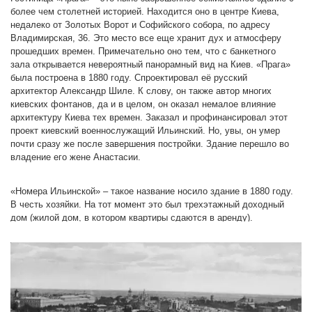
полстолетия, в последнее верится с большим
более чем столетней историей. Находится оно в центре Киева,
трудом, учитывая плотную застройку Киева.
недалеко от Золотых Ворот и Софийского собора, по адресу
Владимирская, 36. Это место все еще хранит дух и атмосферу
Интересно, что открывшийся на
ВДНХ
ресторан
прошедших времен. Примечательно оно тем, что с банкетного
получил название "Прага", став своеобразным
зала открывается невероятный панорамный вид на Киев. «Прага»
наследником знаменитого заведения Вондрака,
была построена в 1880 году. Спроектировал её русский
после всех переименований ставшего рестораном
архитектор Александр Шиле. К слову, он также автор многих
"Мелодия".
киевских фонтанов, да и в целом, он оказал немалое влияние
архитектуру Киева тех времен. Заказал и профинансировал этот
проект киевский военнослужащий Ильинский. Но, увы, он умер
почти сразу же после завершения постройки. Здание перешло во
владение его жене Анастасии.
София Киевская
«Номера Ильинской» – такое название носило здание в 1880 году.
В честь хозяйки. На тот момент это был трехэтажный доходный
дом (жилой дом, в котором квартиры сдаются в аренду).
Выполнен он был в стиле модерн и имел красивые ажурные
балконы, любоваться которыми можно было часами. В 1901 году
здание приобрел чешский общественный деятель и филолог
Вацлав Вондрак. В 1911-1913 годах при его финансировании
дополнительно было пристроено еще три этажа. А в 1914 – еще
один последний седьмой этаж. Это была терраса, на которой
располагался летний ресторан (ныне это глухой этаж). Отель