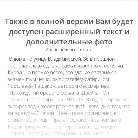
Также в полной версии Вам будет
доступен расширенный текст и
дополнительные фото
Анонс полного текста:
В доме по улице
Владимирской
, 36 в прошлом
располагалась одна из самых известных гостиниц
Киева. Но прежде всего, это здание связано со
знаменитым чешским писателем-сатириком
Ярославом Гашеком, автором бессмертных
"Похождений бравого солдата Швейка". Он
проживал в гостинице в 1916–1918 годах. Городские
экскурсоводы любят рассказывать легенду о том, что
литературный герой Швейк появился именно в
стенах гостиницы "Прага". Однако на самом деле
Гашек придумал своего персонажа задолго до
начала Первой мировой войны, а в Киеве в