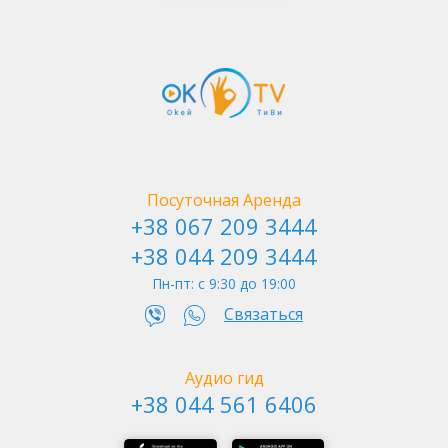
туристам, любопытным гостям столицы;
местным, которые хотят ближе познакомиться с историей
города;
персонам, желающим необычно отпраздновать какое-то
Метро Арсенальная - Родина Мать
событие;
просто людям, решившим разнообразить свои будни или
очередные выходные.
Посуточная Аренда
Но прежде чем идти в гостиницу «Прага» в Киеве знайте, что
+38 067 209 3444
место охраняется.
+38 044 209 3444
Пн-пт: c 9:30 до 19:00
Связаться
Муралы - верхний город
Аудио гид
+38 044 561 6406