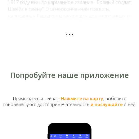
1917 году вышло карманное издание "Бравый солдат
Швейк в плену". Эта неоконченная повесть,
написанная Гашеком в лагере для военнопленных и
ставшая впоследствии основой романа
...
"Похождения бравого солдата Швейка во время
мировой войны", имела огромный успех у киевлян.
Попробуйте наше приложение
Прямо здесь и сейчас.
Нажмите на карту
, выберите
понравившуюся достопримечательность
и послушайте
о ней.