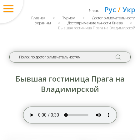
Рус
/
Укр
Язык:
Главная
>
Туризм
>
Достопримечательности
Украины
>
Достопримечательности Киева
>
Бывшая гостиница Прага на Владимирской
Бывшая гостиница Прага на
Владимирской
Вход
/
Регистрация