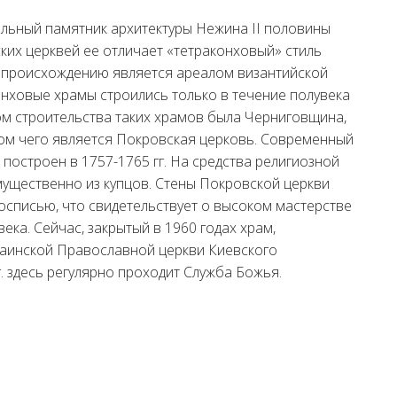
альный памятник архитектуры Нежина II половины
нских церквей ее отличает «тетраконховый» стиль
у происхождению является ареалом византийской
конховые храмы строились только в течение полувека
ром строительства таких храмов была Черниговщина,
ом чего является Покровская церковь. Современный
построен в 1757-1765 гг. На средства религиозной
ущественно из купцов. Стены Покровской церкви
списью, что свидетельствует о высоком мастерстве
века. Сейчас, закрытый в 1960 годах храм,
аинской Православной церкви Киевского
г. здесь регулярно проходит Служба Божья.