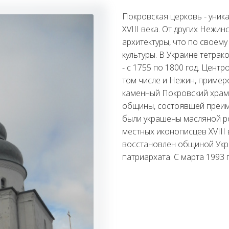
Покровская церковь - уник
XVIII века. От других Нежи
архитектуры, что по своем
культуры. В Украине тетра
- с 1755 по 1800 год. Цент
том числе и Нежин, пример
каменный Покровский храм 
общины, состоявшей преим
были украшены масляной ро
местных иконописцев XVIII 
восстановлен общиной Укр
патриархата. С марта 1993 