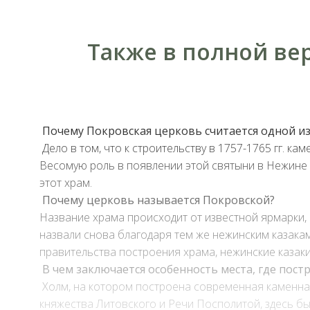
Также в полной ве
Почему Покровская церковь считается одной и
Дело в том, что к строительству в 1757-1765 гг. к
Весомую роль в появлении этой святыни в Нежине 
этот храм.
Почему церковь называется Покровской?
Название храма происходит от известной ярмарки, п
назвали снова благодаря тем же нежинским казакам
правительства построения храма, нежинские казаки 
В чем заключается особенность места, где пост
Х
олм, на котором построена современная каменная
княжества Литовского и Речи Посполитой, здесь был