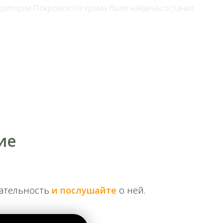
ерритории Покровского храма были найдены останки
жина в августе 1668 года. Но привлечение новых
хода войск Г. Ромодановского во время второй
новений между нежинскими казаками и
ю для обстрела стрельцов воеводы И. Ржевского. В
льного внимания заслуживает тот факт, что за
жевского жалование размером в 1 московский
ие
чательность
и послушайте
о ней.