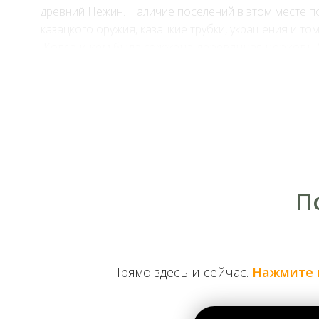
древний Нежин. Наличие поселений в этом месте по
казацкого оружия, казацкие трубки, украшения и то
Когда и кем была сожжена деревянная церковь
Долгое время считалось, что храм был сожжен вой
источников позволяет с уверенностью утверждать, 
украинско-российской войны 1667-1668 годов. Это
московитами. В ходе наступления нежинские казак
ответ московиты, которые понесли в том бою, знач
сожжение православного храма стрельцы Григорий
рубль.
П
Прямо здесь и сейчас.
Нажмите 