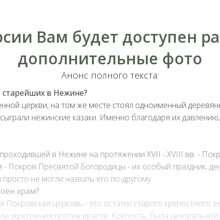
рсии Вам будет доступен р
дополнительные фото
Анонс полного текста:
з старейших в Нежине?
аменной церкви, на том же месте стоял одноименный деревя
сыграли нежинские казаки. Именно благодаря их давлению,
роходившей в Нежине на протяжении XVII - XVIII вв. - Пок
 - Покров Пресвятой Богородицы - их особый праздник, де
просто не могли назвать его по-другому.
роен храм?
 Покровская церковь - это остатки старого крепостного з
и укрепления против врагов. Крепость, была центральной то