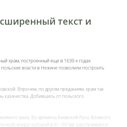
асширенный текст и
нный храм, построенный еще в 1630-х годах.
 польские власти в Нежине позволили построить
ровской. Впрочем, по другим преданиям, храм так
нь казачества. Добившись от польского
емляного вала. Во времена Киевской Руси, Великого
чкой, вокруг которой в XI - XVI вв. расстраивался