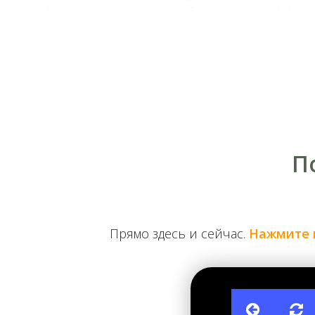
Какую ценность хранил в Благовещенском мона
Существует предположение, что в одной из бань Бл
митрополита по количеству экземпляров занимало 
Петра I, М. Ломоносова и Ф. Прокоповича. Впослед
количество книг. Куда исчезла основная сборка кол
П
Прямо здесь и сейчас.
Нажмите 