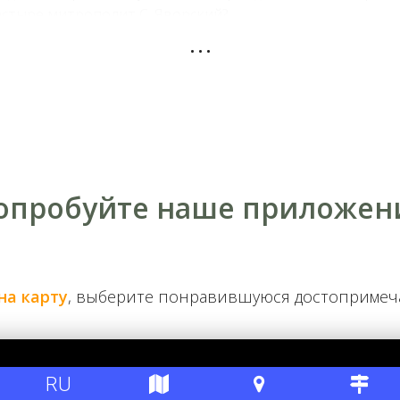
стыре митрополит С. Яворский?
...
аговещенского собора, там где нет окон, сохранялась личн
шестое место во всей Российской империи, уступая частны
ствии, часть библиотеки С. Яворского была вывезена в Ха
лекции до сих пор неизвестно.
опробуйте наше приложен
на карту
, выберите понравившуюся достоприме