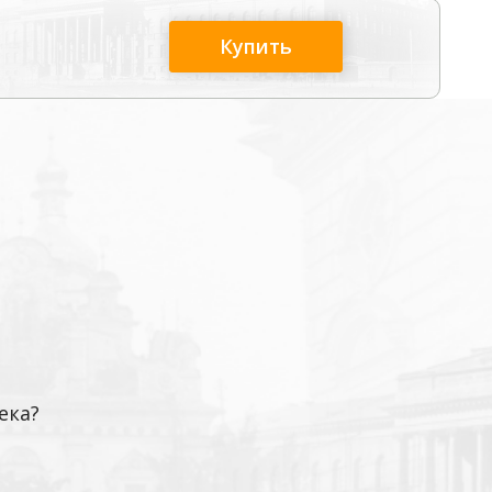
Купить
ека?