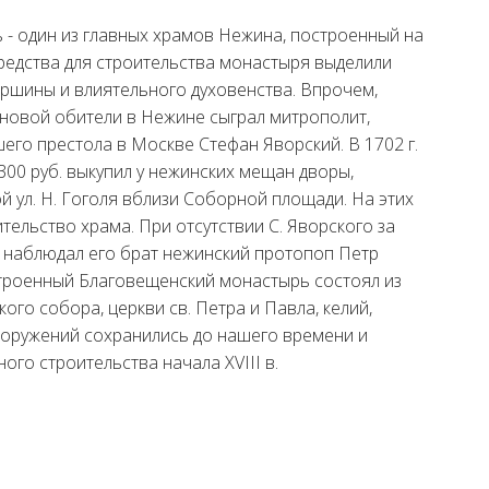
- один из главных храмов Нежина, построенный на
Средства для строительства монастыря выделили
аршины и влиятельного духовенства. Впрочем,
новой обители в Нежине сыграл митрополит,
го престола в Москве Стефан Яворский. В 1702 г.
300 руб. выкупил у нежинских мещан дворы,
 ул. Н. Гоголя вблизи Соборной площади. На этих
тельство храма. При отсутствии С. Яворского за
 наблюдал его брат нежинский протопоп Петр
строенный Благовещенский монастырь состоял из
го собора, церкви св. Петра и Павла, келий,
ооружений сохранились до нашего времени и
го строительства начала XVIII в.