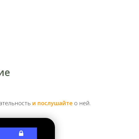
ая библиотека С. Яворского. Собрание книг
м библиотекам князя В. Голицына, императора
рьков. Но это было лишь незначительное
ие
чательность
и послушайте
о ней.