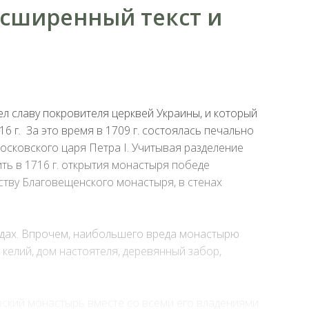
асширенный текст и
л славу покровителя церквей Украины, и который
 г. За это время в 1709 г. состоялась печально
осковского царя Петра I. Учитывая разделение
ть в 1716 г. открытия монастыря победе
ству Благовещенского монастыря, в стенах
годах. Впрочем, наибольшего вреда монастырю
келий, дом настоятеля, деревянный забор,
ский монастырь вместе со всеми его владениями.