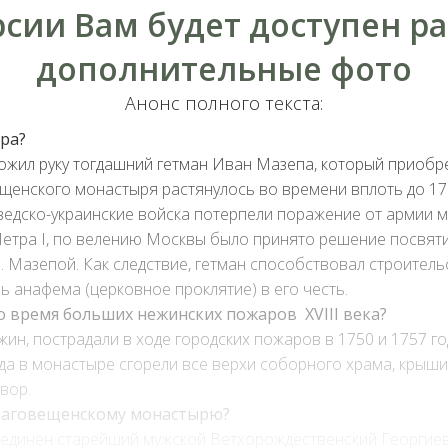
рсии Вам будет доступен р
дополнительные фото
Анонс полного текста:
ра?
жил руку тогдашний гетман Иван Мазепа, который приобре
енского монастыря растянулось во времени вплоть до 1716
ведско-украинские войска потерпели поражение от армии м
Петра І, по велению Москвы было принято решение посвяти
. Мазепой. Как следствие, гетман способствовал строитель
ь анафема (церковное проклятие) в его честь.
 время больших нежинских пожаров XVIII века?
жин, пострадали в ходе городских пожаров в 1750 и 1757 
а в монастыре сгорели все верхи соборного храма, крыши 
вор.
 Благовещенскому монастырю?
оединен старейший мужской Ветхорождественский Георгиев