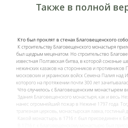
Также в полной ве
Кто был проклят в стенах Благовещенского собо
К строительству Благовещенского монастыря прило
был щедрым меценатом. Но строительство Благовещ
известная Полтавская битва, в которой союзные ш
нежинских казаков на сторонников и противников 
московских и украинских войск Семена Палия над И
которого на протяжении почти 300 лет зачитывалас
Что случилось с Благовещенским монастырем во
Здания Благовещенского монастыря, как и весь Не
нанес огромнейший пожар в Нежине 1797 года. Тогд
трапезная церковь, монастырская лавка, гостиный д
Какой монастырь в 1716 г. был присоединен к
В 1716 г. к Благовещенскому монастырю был прис