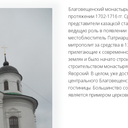
Благовещенский монастырь 
протяжении 1702-1716 гг. 
представители казацкой ст
ведущую роль в появлении 
местоблюститель Патриарше
митрополит за средства в 1
прилегающие к современной
землях и было начато строи
строительством монастыря
Яворский. В целом, уже до
центрального Благовещенско
гостиницы. Большинство с
является примером церковно