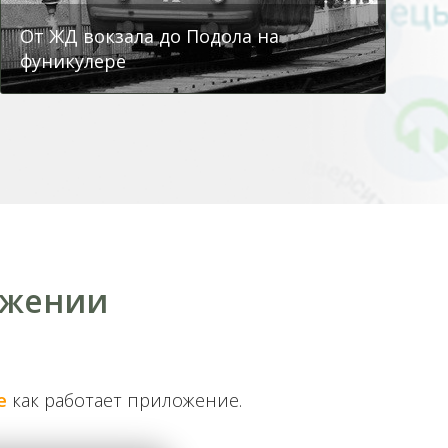
От ЖД вокзала до Подола на
фуникулере
ожении
Обзорная - от Золотых ворот на
Бессарабку
е
как работает приложение.