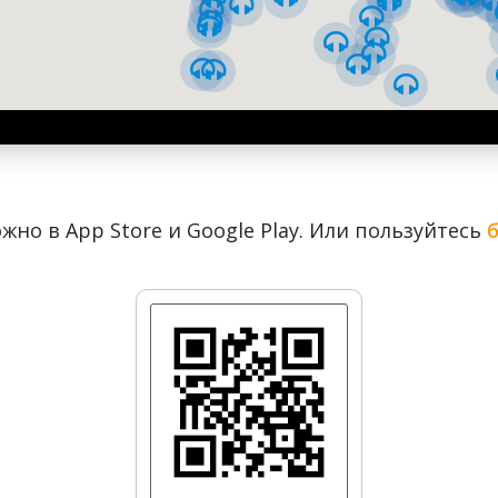
От Майдана на Бессарабку через
Липки
жно в App Store и Google Play. Или пользуйтесь