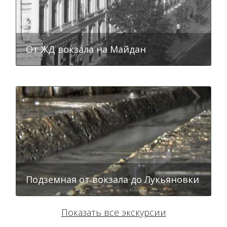
От ЖД вокзала на Майдан
Подземная от вокзала до Лукьяновки
Показать все экскурсии