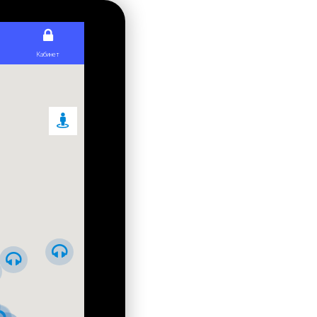
От Бессарабской площади на
Андреевский спуск
Майдан - Контрактовая площадь