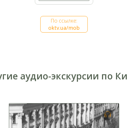
Киево-Печерская Лавра - часть 1
По ссылке:
oktv.ua/mob
гие аудио-экскурсии по К
Киево-Печерская Лавра - часть 2