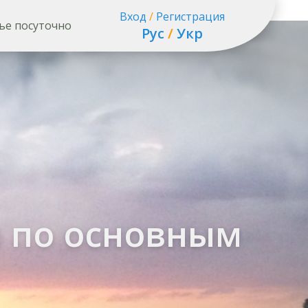
Вход
/
Регистрация
ье посуточно
Рус
/
Укр
 по основным