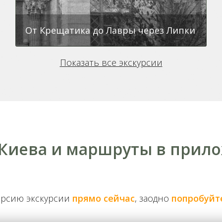
От Крещатика до Лавры через Липки
Показать все экскурсии
 Киева и маршруты в прил
Обзорная – от центра на
Андреевский спуск
ерсию экскурсии
прямо сейчас
, заодно
попробуйт