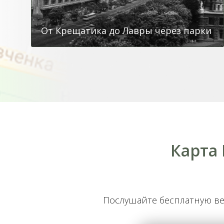
От Крещатика до Лавры через парки
Карта
Обзорная - от центра на Подол
Послушайте бесплатную в