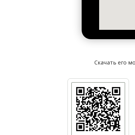
От Крещатика до Лавры по
Грушевского
Скачать его мо
От площади Льва Толстого по