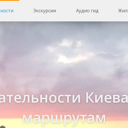
ности
Экскурсии
Аудио гид
Жил
ательности Киева
маршрутам