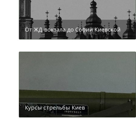
София Киевская
От ЖД вокзала до Софии Киевской
Курсы стрельбы Киев