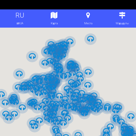
От ЖД вокзала на Андреевский спуск
От Золотых ворот на Крещатик