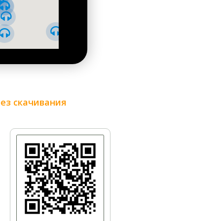
По улице Владимирской (Площадь
Льва Толстого - Софийская площадь)
без скачивания