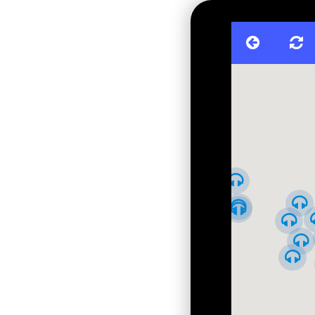
Обзорная - от Золотых ворот к
Верховной раде
Правительственный квартал