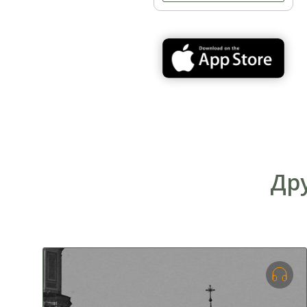
Большой Васильковской
Дру
Метро Арсенальная - Родина Мать