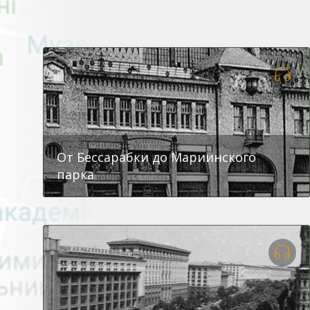
От Бессарабки до Мариинского
парка