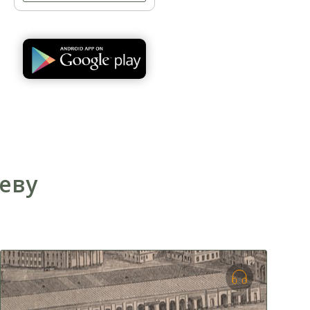
Муралы - верхний город
иеву
По улице Терещенковской