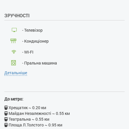
Наявність документів, що
посвідчують особу:
так
ЗРУЧНОСТІ
Особи, що не досягли 21
року:
ні
Розміщення з дітьми:
ні
- Телевізор
Розміщення з тваринами:
ні
Паління :
ні
- Кондиціонер
Проведення масових
заходів:
ні
- WI-FI
- Пральна машина
Детальніше
- Ванна
- Бойлер
- Праска
До метро:
- Фен
Хрещатик ~ 0.20 км
Майдан Незалежності ~ 0.55 км
- Електрочайник
Театральна ~ 0.55 км
Площа Л.Толстого ~ 0.95 км
- Кухонна плита