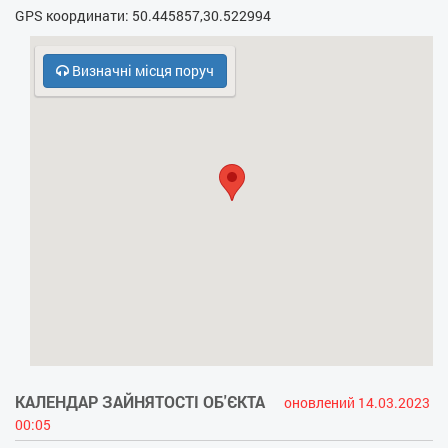
GPS координати: 50.445857,30.522994
- НВЧ
Визначні місця поруч
- Кодовий замок у під’їзді
- Духовка
- Холодильник
КАЛЕНДАР ЗАЙНЯТОСТІ ОБ'ЄКТА
оновлений 14.03.2023
00:05