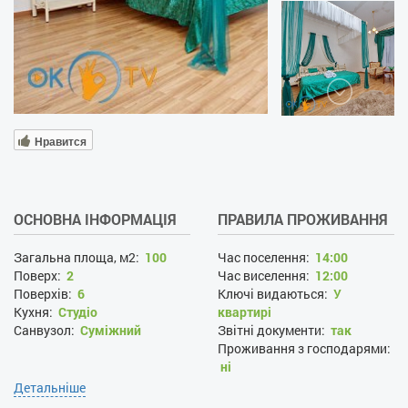
Нравится
ОСНОВНА ІНФОРМАЦІЯ
ПРАВИЛА ПРОЖИВАННЯ
Загальна площа, м2:
100
Час поселення:
14:00
Поверх:
2
Час виселення:
12:00
Поверхів:
6
Ключі видаються:
У
Кухня:
Студіо
квартирі
Санвузол:
Суміжний
Звітні документи:
так
Проживання з господарями:
ні
Застава при поселенні, грн:
Детальніше
2000