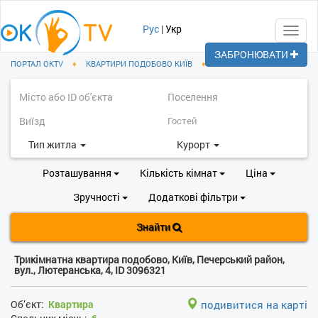
Рус
|
Укр
Toggl
navig
ЗАБРОНЮВАТИ
ПОРТАЛ OKTV
♦
КВАРТИРИ ПОДОБОВО КИЇВ
♦
ПЕЧЕРСЬКИЙ РАЙОН
Тип житла
Курорт
Розташування
Кількість кімнат
Ціна
Зручності
Додаткові фільтри
Знайти
Трикімнатна квартира подобово, Київ, Печерський район,
вул., Лютеранська, 4, ID 3096321
Об’єкт:
Квартира
подивитися на карті