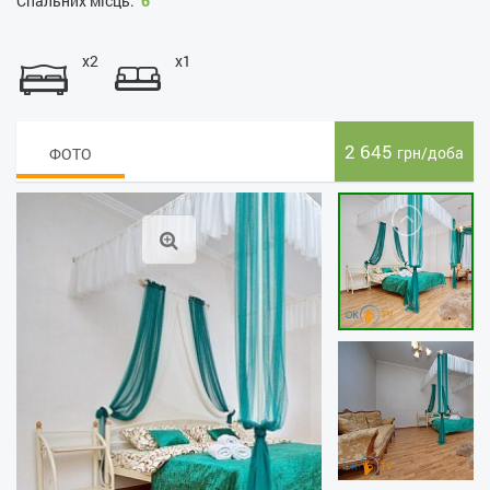
Спальних місць:
6
x2
x1
2 645
грн/доба
ФОТО