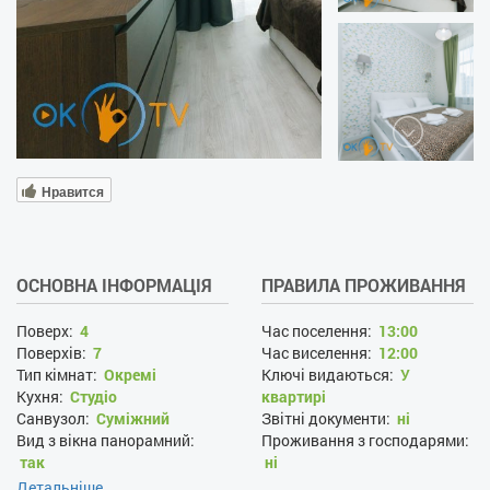
Нравится
ОСНОВНА ІНФОРМАЦІЯ
ПРАВИЛА ПРОЖИВАННЯ
Поверх:
4
Час поселення:
13:00
Поверхів:
7
Час виселення:
12:00
Тип кімнат:
Окремі
Ключі видаються:
У
Кухня:
Студіо
квартирі
Санвузол:
Суміжний
Звітні документи:
ні
Вид з вікна панорамний:
Проживання з господарями:
так
ні
Вид з вікна на вулицю:
так
Наявність документів, що
Детальніше