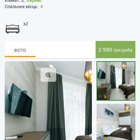
Кімнат:
3,
Окремі
Спальних місць:
4
x2
2 990
грн/доба
ФОТО