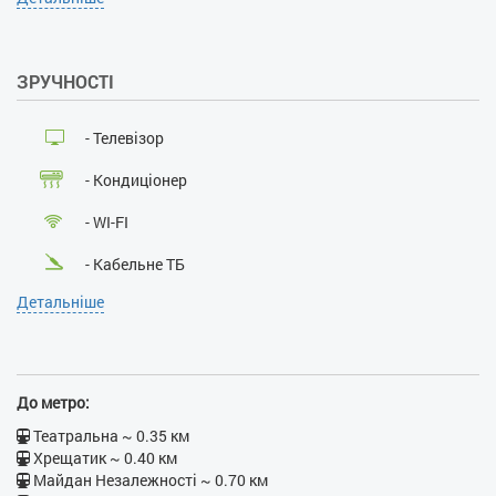
Вид з вікна у двір:
так
посвідчують особу:
так
Особи, що не досягли 21
року:
ні
ЗРУЧНОСТІ
Розміщення з дітьми:
ні
Розміщення з тваринами:
ні
Паління :
ні
- Телевізор
Проведення масових
заходів:
ні
- Кондиціонер
- WI-FI
- Кабельне ТБ
Детальніше
- Балкон
- Ванна
- Душова кабіна
До метро:
- Холодильник
Театральна ~ 0.35 км
Хрещатик ~ 0.40 км
Майдан Незалежності ~ 0.70 км