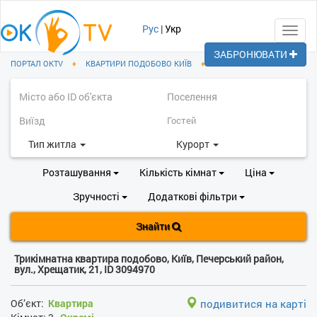
Рус
|
Укр
Toggl
navig
ЗАБРОНЮВАТИ
ПОРТАЛ OKTV
♦
КВАРТИРИ ПОДОБОВО КИЇВ
♦
ПЕЧЕРСЬКИЙ РАЙОН
Тип житла
Курорт
Розташування
Кількість кімнат
Ціна
Зручності
Додаткові фільтри
Знайти
Трикімнатна квартира подобово, Київ, Печерський район,
вул., Хрещатик, 21, ID 3094970
Об’єкт:
Квартира
подивитися на карті