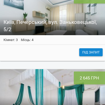
Київ, Печерський, вул. Заньковецької,
5/2
Кімнат: 3
Місць: 4
ПІД ЗАПИТ
2 645 ГРН