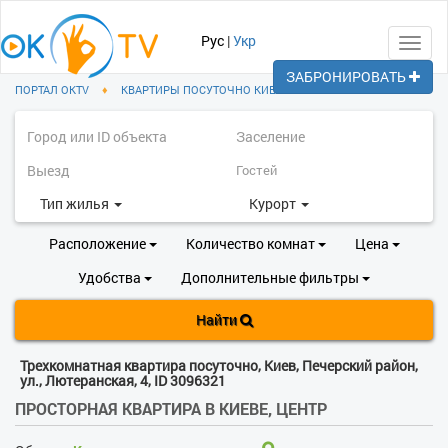
Рус
|
Укр
Toggl
navig
ЗАБРОНИРОВАТЬ
ПОРТАЛ OKTV
♦
КВАРТИРЫ ПОСУТОЧНО КИЕВ
♦
ПЕЧЕРСКИЙ РАЙОН
Тип жилья
Курорт
Расположение
Количество комнат
Цена
Удобства
Дополнительные фильтры
Найти
Трехкомнатная квартира посуточно, Киев, Печерский район,
ул., Лютеранская, 4, ID 3096321
ПРОСТОРНАЯ КВАРТИРА В КИЕВЕ, ЦЕНТР