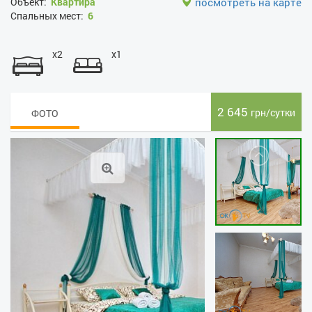
Объект:
Квартира
посмотреть на карте
Спальных мест:
6
x2
x1
2 645
грн/сутки
ФОТО