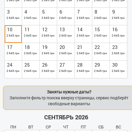
2 645 грн
2 645 грн
2 645 грн
2 645 грн
2 645 грн
2 645 грн
2 645 грн
одноразовые тапочки, гели, шампуни.Квартира
предназначена для комфортного пребывания шести человек,
3
4
5
6
7
8
9
спальных мест 2+2+2. В квартире запрещено курить. Балкона
2 645 грн
2 645 грн
2 645 грн
2 645 грн
2 645 грн
2 645 грн
2 645 грн
нет. В доме лифт, чистое парадное, магнитный замок.
Возможность организации трансфера. Отчетные документы.
10
11
12
13
14
15
16
Стоимость квартиры может меняться на выходные и
2 645 грн
2 645 грн
2 645 грн
2 645 грн
2 645 грн
2 645 грн
2 645 грн
праздничные дни. При заселении в квартиру берётся залог.
Залог возвращается при выезде, при условии, что квартире не
17
18
19
20
21
22
23
нанесен ущерб.
2 645 грн
2 645 грн
2 645 грн
2 645 грн
2 645 грн
2 645 грн
2 645 грн
24
25
26
27
28
29
30
2 645 грн
2 645 грн
2 645 грн
2 645 грн
2 645 грн
2 645 грн
2 645 грн
Заняты нужные даты?
Заполните фильтр поиска вверху страницы, сервис подберёт
свободные варианты
СЕНТЯБРЬ 2026
ПН
ВТ
СР
ЧТ
ПТ
СБ
ВС