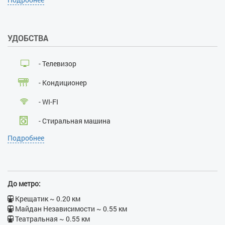
2000
Наличие документов,
удостоверяющих личность:
УДОБСТВА
да
Лица, не достигшие 21 года:
нет
- Телевизор
Размещение с детьми:
нет
Размещение с животными:
- Кондиционер
нет
Курение:
нет
- WI-FI
Проведение массовых
мероприятий:
нет
- Стиральная машина
Подробнее
- Ванна
- Бойлер
- Утюг
До метро:
- Фен
Крещатик ~ 0.20 км
Майдан Независимости ~ 0.55 км
- Электрочайник
Театральная ~ 0.55 км