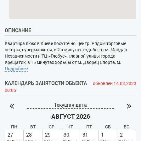
ОПИСАНИЕ
Квартира люкс в Киеве посуточно, центр. Рядом торговые
центры, супермаркеты, в 2-х минутах ходьбы от м. Майдан
Независимости и ТЦ «Глобус», главной улицы города
Крещатик, в 15 минутах ходьбы от м. Дворец Спорта, м.
Театральная, Бессарабского рынка, бизнес-центра «Парус»,
Подробнее
"Мандарин Плаза", "Гулливер». Множество кафе, ресторанов,
магазинов.
КАЛЕНДАРЬ ЗАНЯТОСТИ ОБЬЕКТА
обновлен 14.03.2023
Чистая, уютная квартира c двумя спальнями и гостиной.
00:05
Спальня оснащена двуспальной кроватью с ортопедическим
матрасом, шкафом, тумбочками, зеркалом. Во второй спальне
Текущая дата
двуспальная кровать, прикроватные тумбы, 2 кресла,
журнальный стол, диван, ТВ. В гостиной раскладывающийся
АВГУСТ 2026
диван, обеденный стол, стулья, кабельное ТВ, Wi-Fi,
кондиционер. На кухне имеется вся бытовая техника и посуда.
ПН
ВТ
СР
ЧТ
ПТ
СБ
ВС
В ванной комнате: сантехника, стиральная машина, фен,
27
28
29
30
31
1
2
ванна. Предоставляется постельное бельё, полотенца,