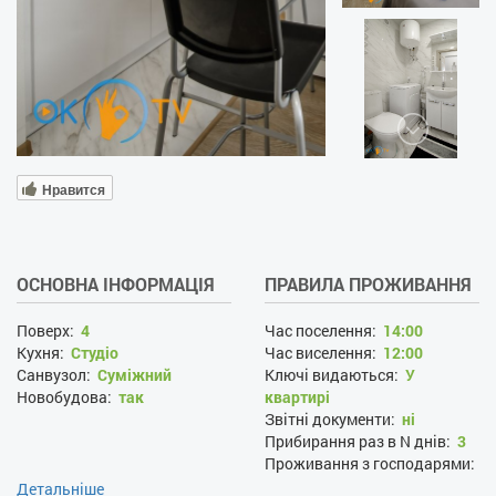
Нравится
ОСНОВНА ІНФОРМАЦІЯ
ПРАВИЛА ПРОЖИВАННЯ
Поверх:
4
Час поселення:
14:00
Кухня:
Студіо
Час виселення:
12:00
Санвузол:
Суміжний
Ключі видаються:
У
Новобудова:
так
квартирі
Звітні документи:
ні
Прибирання раз в N днів:
3
Проживання з господарями:
ні
Детальніше