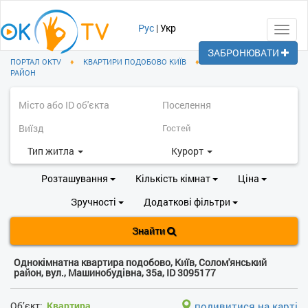
Рус
|
Укр
Toggl
navig
ЗАБРОНЮВАТИ
ПОРТАЛ OKTV
♦
КВАРТИРИ ПОДОБОВО КИЇВ
♦
СОЛОМ'ЯНСЬКИЙ
РАЙОН
Тип житла
Курорт
Розташування
Кількість кімнат
Ціна
Зручності
Додаткові фільтри
Знайти
Однокімнатна квартира подобово, Київ, Солом'янський
район, вул., Машинобудівна, 35а, ID 3095177
Об’єкт:
Квартира
подивитися на карті