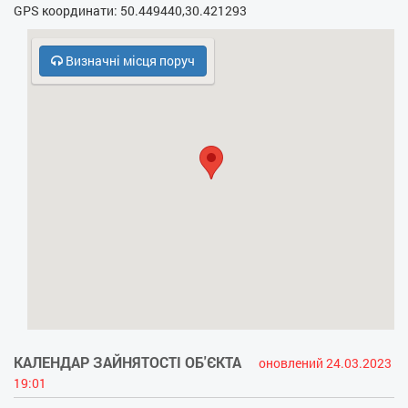
GPS координати: 50.449440,30.421293
- Електрочайник
- Кухонна плита
Визначні місця поруч
- НВЧ
- Безкоштовний паркінг
- Охорона, консьєрж
- Холодильник
КАЛЕНДАР ЗАЙНЯТОСТІ ОБ'ЄКТА
оновлений 24.03.2023
19:01