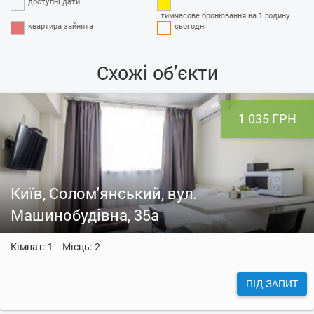
доступні дати
тимчасове бронювання на 1 годину
квартира зайнята
сьогодні
Схожі об’єкти
1 035 ГРН
Київ, Солом'янський, вул.
Машинобудівна, 35а
Кімнат: 1
Місць: 2
ПІД ЗАПИТ