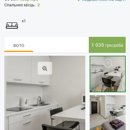
Спальних місць:
2
x1
1 035
грн/доба
ФОТО