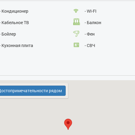
Проведение массовых мероприятий:
нет
- Кондиционер
- WI-FI
- Кабельное ТВ
- Балкон
- Бойлер
- Фен
- Кухонная плита
- СВЧ
- Охрана, консьерж
- Холодильник
остопримечательности рядом