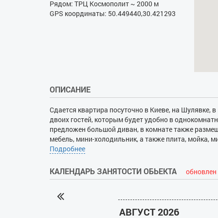
Рядом: ТРЦ Космополит ~ 2000 м
GPS координаты: 50.449440,30.421293
ОПИСАНИЕ
Сдается квартира посуточно в Киеве, на Шулявке, 
двоих гостей, которым будет удобно в однокомнатн
предложен большой диван, в комнате также размеще
мебель, мини-холодильник, а также плита, мойка, 
посудой, столовыми принадлежностями, феном, Инт
Подробнее
сантехника, подключена стиральная машина-автом
автономной системой отопления и кондиционирова
КАЛЕНДАРЬ ЗАНЯТОСТИ ОБЬЕКТА
обновлен 
белья и полотенец – в наличии. В охраняемом под
запрещено. Можно курить только в специально отв
АВГУСТ 2026