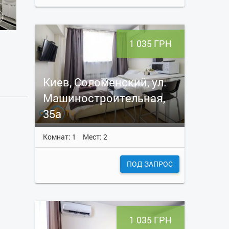
1 035 ГРН
Киев, Соломенский, ул.
Машиностроительная,
35а
Комнат: 1
Мест: 2
ПОД ЗАПРОС
1 035 ГРН