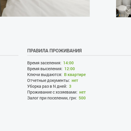
ПРАВИЛА ПРОЖИВАНИЯ
Время заселения:
14:00
Время выселения:
12:00
Ключи выдаются:
В квартире
Отчетные документы:
нет
Уборка раз в N дней:
3
Проживание с хозяевами:
нет
Залог при поселении, грн:
500
Наличие документов, удостоверяющих личность:
да
Лица, не достигшие 21 года:
нет
Размещение с детьми:
нет
Размещение с животными:
нет
Курение:
нет