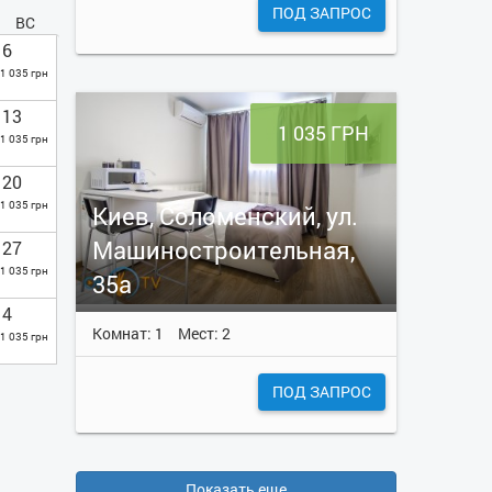
ПОД ЗАПРОС
ВС
6
1 035 грн
13
1 035 ГРН
1 035 грн
20
1 035 грн
Киев, Соломенский, ул.
Машиностроительная,
27
1 035 грн
35а
4
Комнат: 1
Мест: 2
1 035 грн
ПОД ЗАПРОС
Показать еще