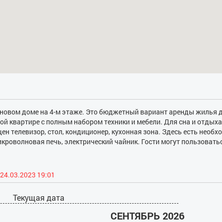
в новом доме на 4-м этаже. Это бюджетный вариант аренды жилья 
ой квартире с полным набором техники и мебели. Для сна и отдыха
н телевизор, стол, кондиционер, кухонная зона. Здесь есть необ
микроволновая печь, электрический чайник. Гости могут пользовать
ернетом. В просторной ванной комнате поставлена новая качеств
ат и водонагреватель, оборудован душевой отсек. Апартаменты 
ния воздуха, датчиками дыма. Подушки, одеяла, комплекты посте
24.03.2023 19:01
ъезде установлены камеры для видео-наблюдения. Курение в кварт
еденном месте в конце каждого коридора.
Текущая дата
СЕНТЯБРЬ 2026