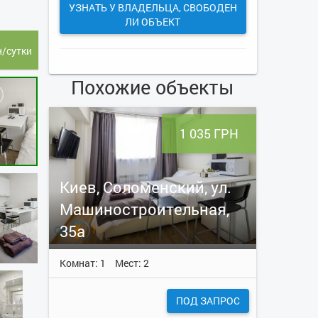
УЗНАТЬ У ВЛАДЕЛЬЦА, СВОБОДЕН
ЛИ ОБЪЕКТ
н/сутки
Похожие объекты
1 035 ГРН
Киев, Соломенский, ул.
Машиностроительная,
35а
Комнат: 1
Мест: 2
ПОД ЗАПРОС