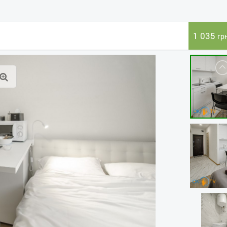
1 035
гр