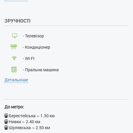
Застава при поселенні, грн:
600
Наявність документів, що
ЗРУЧНОСТІ
посвідчують особу:
так
Особи, що не досягли 21
року:
ні
- Телевізор
Розміщення з дітьми:
ні
Розміщення з тваринами:
ні
- Кондиціонер
Паління :
ні
Проведення масових
- WI-FI
заходів:
ні
- Пральна машина
Детальніше
- Кабельне ТБ
- Ліфт
- Душова кабіна
До метро:
- Праска
Берестейська ~ 1.30 км
Нивки ~ 2.40 км
- Прасувальна дошка
Шулявська ~ 2.50 км