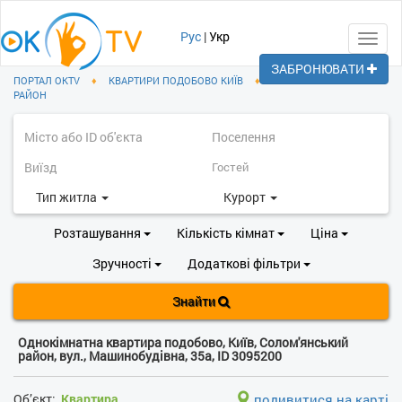
Рус
|
Укр
Toggl
navig
ЗАБРОНЮВАТИ
ПОРТАЛ OKTV
♦
КВАРТИРИ ПОДОБОВО КИЇВ
♦
СОЛОМ'ЯНСЬКИЙ
РАЙОН
Тип житла
Курорт
Розташування
Кількість кімнат
Ціна
Зручності
Додаткові фільтри
Знайти
Однокімнатна квартира подобово, Київ, Солом'янський
район, вул., Машинобудівна, 35а, ID 3095200
Об’єкт:
Квартира
подивитися на карті