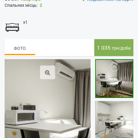
Спальних місць:
2
x1
1 035
грн/доба
ФОТО