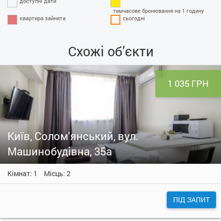
доступні дати
тимчасове бронювання на 1 годину
квартира зайнята
сьогодні
Схожі об’єкти
1 035 ГРН
Київ, Солом'янський, вул.
Машинобудівна, 35а
Кімнат: 1
Місць: 2
ПІД ЗАПИТ