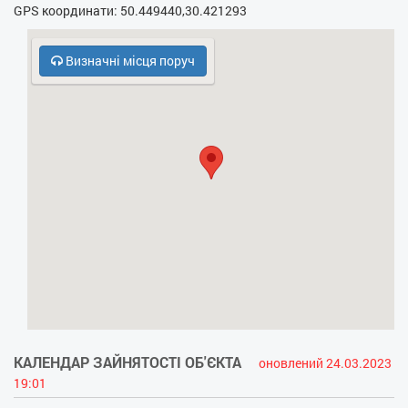
GPS координати: 50.449440,30.421293
- Фен
- Електрочайник
Визначні місця поруч
- Кухонна плита
- НВЧ
- Безкоштовний паркінг
- Охорона, консьєрж
- Холодильник
КАЛЕНДАР ЗАЙНЯТОСТІ ОБ'ЄКТА
оновлений 24.03.2023
19:01