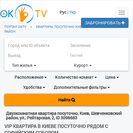
Рус
|
Укр
Toggl
navig
ЗАБРОНИРОВАТЬ
ПОРТАЛ OKTV
♦
КВАРТИРЫ ПОСУТОЧНО КИЕВ
♦
ШЕВЧЕНКОВСКИЙ
РАЙОН
Тип жилья
Курорт
Расположение
Количество комнат
Цена
Удобства
Дополнительные фильтры
Найти
Двухкомнатная квартира посуточно, Киев, Шевченковский
район, ул., Рейтарская, 2, ID 3096683
VIP КВАРТИРА В КИЕВЕ ПОСУТОЧНО РЯДОМ С
СОФИЙСКИМ СОБОРОМ