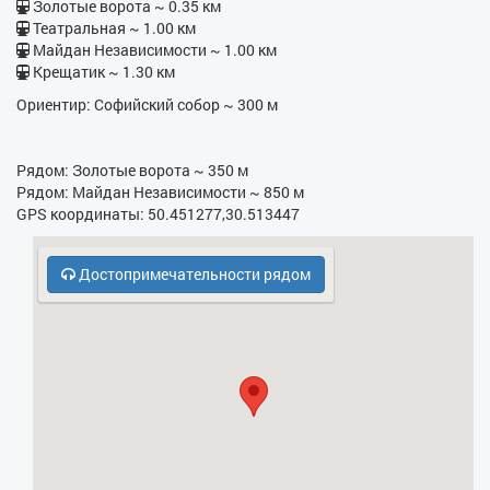
- Бойлер
Золотые ворота ~ 0.35 км
Театральная ~ 1.00 км
- Утюг
Майдан Независимости ~ 1.00 км
Крещатик ~ 1.30 км
- Гладильная доска
Ориентир: Софийский собор ~ 300 м
- Фен
- Электрочайник
Рядом: Золотые ворота ~ 350 м
Рядом: Майдан Независимости ~ 850 м
- Кухонная плита
GPS координаты: 50.451277,30.513447
- СВЧ
Достопримечательности рядом
- Платная парковка
- Бесплатная парковка
- Охрана, консьерж