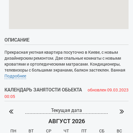
ОПИСАНИЕ
Прекрасная уютная квартира посуточно в Киеве, с новым
дизайнерским ремонтом. Две спальные комнаты с новыми
кроватями и ортопедическими матрасами. Кондиционеры,
телевизоры с большими экранами, балкон застеклен. Ванная
комната с удобной ванной и новой сантехникой. В квартире
Подробнее
все продумано для удобного отдыха гостей. Отличная
локация. В пешей доступности исторические памятники
КАЛЕНДАРЬ ЗАНЯТОСТИ ОБЬЕКТА
обновлен 09.03.2023
Софийский собор и Золотые ворота, Пейзажная аллея. Рядом
00:05
магазины кафе и рестораны. До метро Золотые ворота 5
минут.
Текущая дата
АВГУСТ 2026
ПН
ВТ
СР
ЧТ
ПТ
СБ
ВС