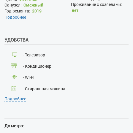
Проживание с хозяевами:
Санузел:
Смежный
нет
Год ремонта:
2019
Залог при поселении, грн:
Подробнее
2000
Наличие документов,
удостоверяющих личность:
УДОБСТВА
да
Лица, не достигшие 21 года:
нет
- Телевизор
Размещение с детьми:
нет
Размещение с животными:
- Кондиционер
нет
Курение:
нет
- WI-FI
Проведение массовых
мероприятий:
нет
- Стиральная машина
Подробнее
- Кабельное ТВ
- Балкон
- Ванна
До метро: