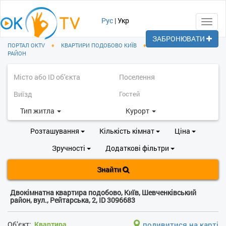
Рус
|
Укр
Toggl
navig
ЗАБРОНЮВАТИ
ПОРТАЛ OKTV
♦
КВАРТИРИ ПОДОБОВО КИЇВ
♦
ШЕВЧЕНКІВСЬКИЙ
РАЙОН
Тип житла
Курорт
Розташування
Кількість кімнат
Ціна
Зручності
Додаткові фільтри
Знайти
Двокімнатна квартира подобово, Київ, Шевченківський
район, вул., Рейтарська, 2, ID 3096683
Об’єкт:
Квартира
подивитися на карті