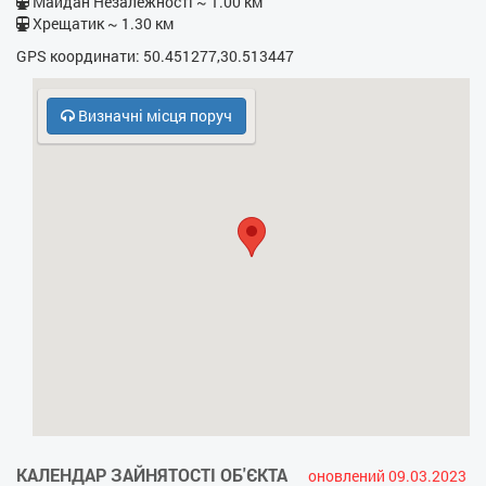
Майдан Незалежності ~ 1.00 км
Хрещатик ~ 1.30 км
- Прасувальна дошка
GPS координати: 50.451277,30.513447
- Фен
Визначні місця поруч
- Електрочайник
- Кухонна плита
- НВЧ
- Платний паркінг
- Безкоштовний паркінг
- Охорона, консьєрж
КАЛЕНДАР ЗАЙНЯТОСТІ ОБ'ЄКТА
оновлений 09.03.2023