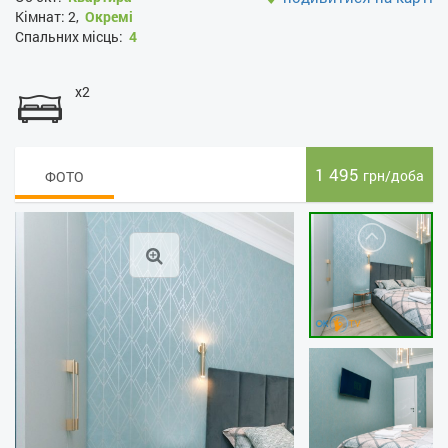
Кімнат:
2,
Окремі
Спальних місць:
4
x2
1 495
грн/доба
ФОТО