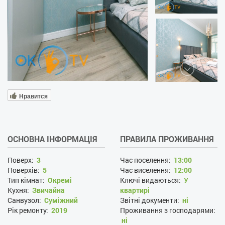
Нравится
ОСНОВНА ІНФОРМАЦІЯ
ПРАВИЛА ПРОЖИВАННЯ
Поверх:
3
Час поселення:
13:00
Поверхів:
5
Час виселення:
12:00
Тип кімнат:
Окремі
Ключі видаються:
У
Кухня:
Звичайна
квартирі
Санвузол:
Суміжний
Звітні документи:
ні
Рік ремонту:
2019
Проживання з господарями:
ні