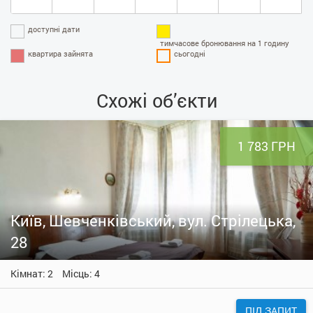
доступні дати
тимчасове бронювання на 1 годину
квартира зайнята
сьогодні
Схожі об’єкти
1 783 ГРН
Київ, Шевченківський, вул. Стрілецька,
28
Кімнат: 2
Місць: 4
ПІД ЗАПИТ