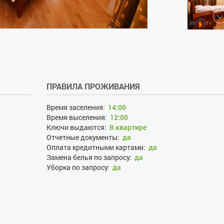
ПРАВИЛА ПРОЖИВАНИЯ
Время заселения:
14:00
Время выселения:
12:00
Ключи выдаются:
В квартире
Отчетные документы:
да
Оплата кредитными картами:
да
Замена белья по запросу:
да
Уборка по запросу:
да
Проживание с хозяевами:
нет
Залог при поселении, грн:
1500
Наличие документов, удостоверяющих личность:
да
Лица, не достигшие 21 года:
нет
Размещение с детьми:
да