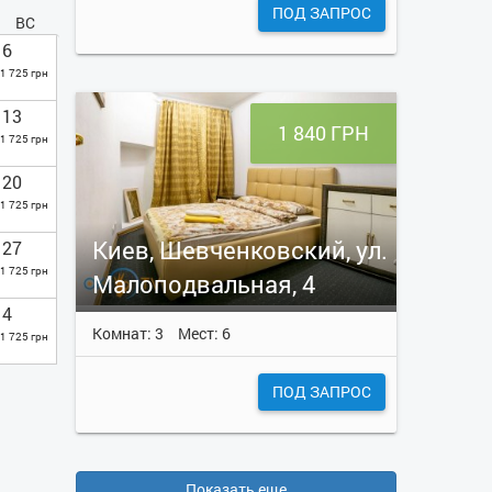
ПОД ЗАПРОС
ВС
6
1 725 грн
13
1 840 ГРН
1 725 грн
20
1 725 грн
Киев, Шевченковский, ул.
27
1 725 грн
Малоподвальная, 4
4
Комнат: 3
Мест: 6
1 725 грн
ПОД ЗАПРОС
Показать еще