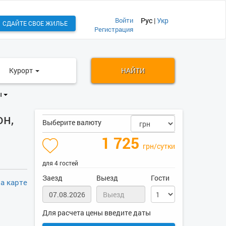
Войти
Рус
|
Укр
СДАЙТЕ СВОЕ ЖИЛЬЕ
Регистрация
Курорт
НАЙТИ
ы
н,
Выберите валюту
1 725
грн/сутки
для 4 гостей
Заезд
Выезд
Гости
а карте
Для расчета цены введите даты