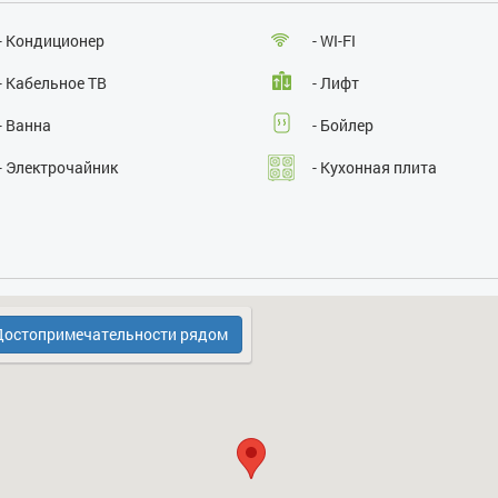
Размещение с животными:
нет
Курение:
нет
- Кондиционер
- WI-FI
Проведение массовых мероприятий:
нет
- Кабельное ТВ
- Лифт
- Ванна
- Бойлер
- Электрочайник
- Кухонная плита
- Бесплатная парковка
- Духовка
остопримечательности рядом