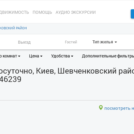
ДВИЖИМОСТЬ
ПОМОЩЬ
АУДИО ЭКСКУРСИИ
КОВСКИЙ РАЙОН
Тип жилья
о комнат
Цена
Удобства
Дополнительные фильтр
суточно, Киев, Шевченковский райо
346239
посмотреть н