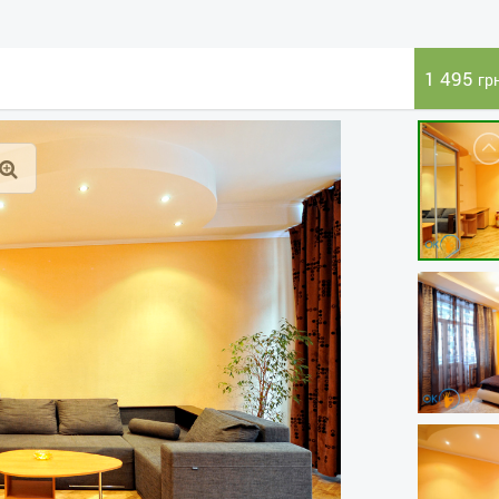
1 495
гр