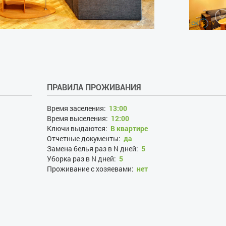
ПРАВИЛА ПРОЖИВАНИЯ
Время заселения:
13:00
Время выселения:
12:00
Ключи выдаются:
В квартире
Отчетные документы:
да
Замена белья раз в N дней:
5
Уборка раз в N дней:
5
Проживание с хозяевами:
нет
Залог при поселении, грн:
1000
Наличие документов, удостоверяющих личность:
да
Лица, не достигшие 21 года:
нет
Размещение с детьми:
да
Размещение с животными:
нет