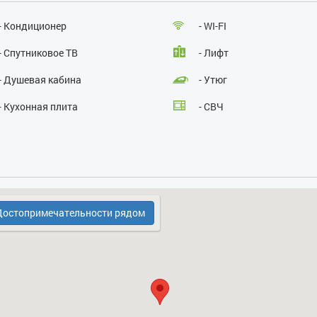
Курение:
нет
Проведение массовых мероприятий:
нет
- Кондиционер
- WI-FI
- Спутниковое ТВ
- Лифт
- Душевая кабина
- Утюг
- Кухонная плита
- СВЧ
- Духовка
остопримечательности рядом