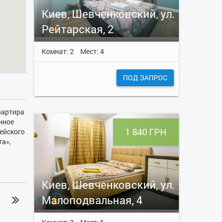
Киев, Шевченковский, ул.
Рейтарская, 2
Комнат: 2
Мест: 4
ПОД ЗАПРОС
вартира
нное
1 840 ГРН
ейского
та»,
ма,
иковым
, и
,
Киев, Шевченковский, ул.
Малоподвальная, 4