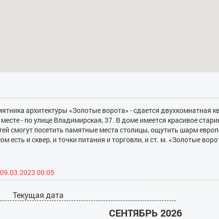
мятника архитектуры «Золотые ворота» - сдается двухкомнатная к
месте - по улице Владимирская, 37. В доме имеется красивое стари
стей смогут посетить памятные места столицы, ощутить шарм европ
м есть и сквер, и точки питания и торговли, и ст. м. «Золотые воро
на Сити» и др. Комфортное жилье оснащено новой техникой для до
азных комнатах). В каждой комнате есть свой телевизор со спутн
волит быстро приготовить еду. Для этого есть и бытовые приборы
09.03.2023 00:05
 кабина. В доме есть балкон. Гости могут пользоваться Интернетом
С проживающих взимается залог во время поселении - 1000 грн.
Текущая дата
СЕНТЯБРЬ 2026