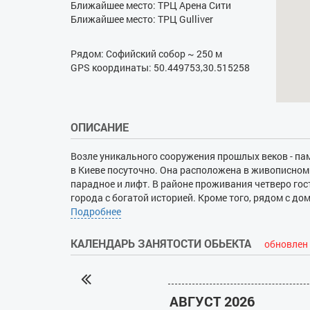
Ближайшее место: ТРЦ Арена Сити
Ближайшее место: ТРЦ Gulliver
Рядом: Софийский собор ~ 250 м
GPS координаты: 50.449753,30.515258
ОПИСАНИЕ
Возле уникального сооружения прошлых веков - па
в Киеве посуточно. Она расположена в живописном 
парадное и лифт. В районе проживания четверо го
города с богатой историей. Кроме того, рядом с домо
«Театральная», а также Софийский собор, ТРЦ «Аре
Подробнее
удобными спальными местами (диван и кровать в р
вещанием и кондиционер. Функциональная кухня поз
КАЛЕНДАРЬ ЗАНЯТОСТИ ОБЬЕКТА
обновлен 
мебель. В санузле установлена просторная душевая
утюгом и гладильной доской, стиральной машиной. 
АВГУСТ 2026