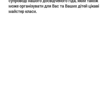
супроводі нашого досвідченого гіда, який також
може організувати для Вас та Ваших дітей цікаві
майстер класи.
Замовити екскурсію можна за тел. +380674468545
Також у повній версіїї Вам буде доступний
розширений текст і додаткові фото
Анонс повного текста:
Стрімкий торгівельно-економічний розвиток
Ніжина, щорічні ярмарки, змушували ніжинських
торговців, особливо греків, шукати нові і нові
товари, якими можна було зацікавити покупців.
Для Ніжина XVIII – ХІХ ст. новим і нікому
невідомим товаром була кава. Кмітливий
ніжинський грек не прогадав і розпочав
торгувати в козацькому Ніжині кавою.
Звідкіля кава потрапила до Ніжина?
Каву до Ніжина привезли греки, які ще у ІІ пол.