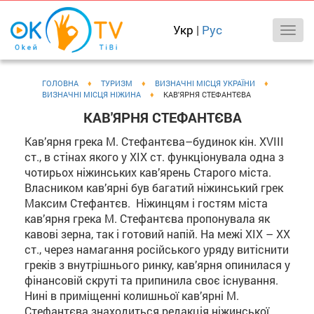
Укр
|
Рус
ГОЛОВНА
♦
ТУРИЗМ
♦
ВИЗНАЧНІ МІСЦЯ УКРАЇНИ
♦
ВИЗНАЧНІ МІСЦЯ НІЖИНА
♦
КАВ'ЯРНЯ СТЕФАНТЄВА
КАВ'ЯРНЯ СТЕФАНТЄВА
Кав’ярня грека М. Стефантєва–будинок кін. XVIII
ст., в стінах якого у ХІХ ст. функціонувала одна з
чотирьох ніжинських кав’ярень Старого міста.
Власником кав’ярні був багатий ніжинський грек
Максим Стефантєв. Ніжинцям і гостям міста
кав’ярня грека М. Стефантєва пропонувала як
кавові зерна, так і готовий напій. На межі ХІХ – ХХ
ст., через намагання російського уряду витіснити
греків з внутрішнього ринку, кав’ярня опинилася у
фінансовій скруті та припинила своє існування.
Нині в приміщенні колишньої кав’ярні М.
Стефантєва знаходиться редакція ніжинської