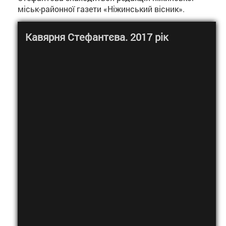
міськ-районної газети «Ніжинський вісник».
Кавярня Стефантєва. 2017 рік