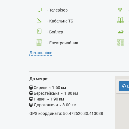
- Телевізор
- Кабельне ТБ
- Бойлер
- Електрочайник
Детальніше
- Кодовий замок у під’їзді
До метро:
В
Сирець ~ 1.60 км
Берестейська ~ 1.80 км
Нивки ~ 1.90 км
Дорогожичи ~ 3.00 км
GPS координати: 50.472520,30.413038