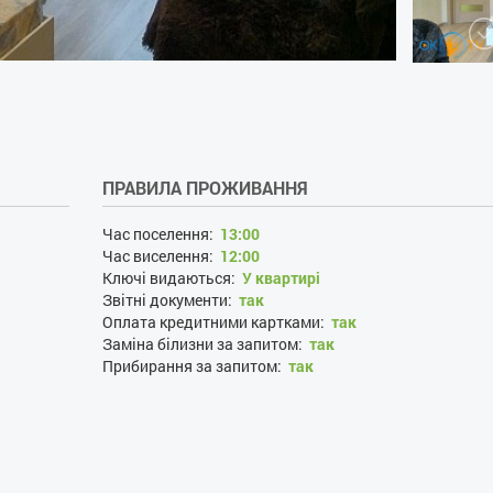
ПРАВИЛА ПРОЖИВАННЯ
Час поселення:
13:00
Час виселення:
12:00
Ключі видаються:
У квартирі
Звітні документи:
так
Оплата кредитними картками:
так
Заміна білизни за запитом:
так
Прибирання за запитом:
так
Поселення проводиться цілодобово:
так
Проживання з господарями:
ні
Застава при поселенні, грн:
700
Наявність документів, що посвідчують особу:
так
Особи, що не досягли 21 року:
ні