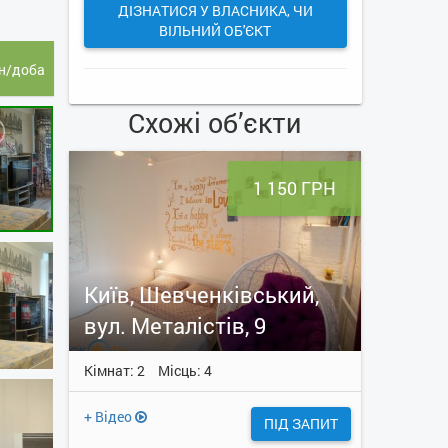
ДІЗНАТИСЯ У ВЛАСНИКА, ЧИ
ВІЛЬНИЙ ОБ'ЄКТ
н/доба
Схожі об’єкти
1 150 ГРН
Київ, Шевченківський,
вул. Металістів, 9
Кімнат: 2
Місць: 4
+ Відео
ПІД ЗАПИТ