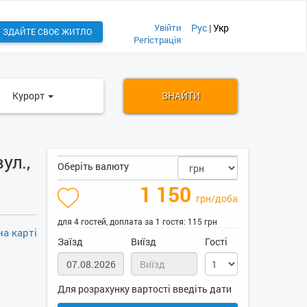
Увійти
Рус
|
Укр
ЗДАЙТЕ СВОЄ ЖИТЛО
Регістрація
Курорт
ЗНАЙТИ
ул.,
Оберіть валюту
1 150
грн/доба
для 4 гостей, доплата за 1 гостя: 115 грн
а карті
Заїзд
Виїзд
Гості
Для розрахунку вартості введіть дати