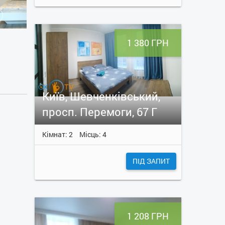
1 380 ГРН
Київ, Шевченківський,
просп. Перемоги, 67 Г
Кімнат: 2
Місць: 4
ПІД ЗАПИТ
1 208 ГРН