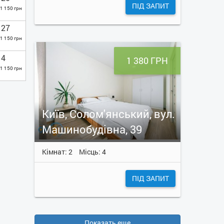
ПІД ЗАПИТ
1 150 грн
27
1 150 грн
4
1 380 ГРН
1 150 грн
Київ, Солом'янський, вул.
Машинобудівна, 39
Кімнат: 2
Місць: 4
ПІД ЗАПИТ
Показать еще