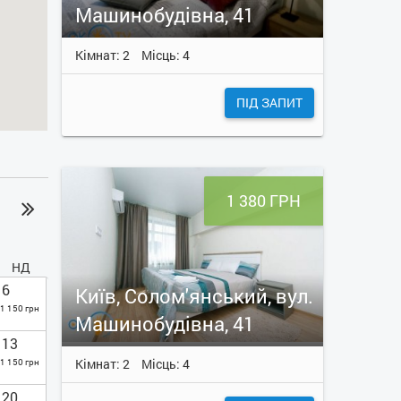
Машинобудівна, 41
Кімнат: 2
Місць: 4
ПІД ЗАПИТ
1 380 ГРН
НД
6
Київ, Солом'янський, вул.
1 150 грн
Машинобудівна, 41
13
Кімнат: 2
Місць: 4
1 150 грн
20