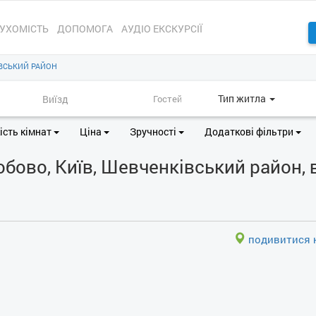
УХОМІСТЬ
ДОПОМОГА
АУДІО ЕКСКУРСІЇ
ВСЬКИЙ РАЙОН
Тип житла
ість кімнат
Ціна
Зручності
Додаткові фільтри
ово, Київ, Шевченківський район, в
подивитися н