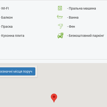
Розміщення з дітьми:
так
Розміщення з тваринами:
ні
- WI-FI
- Пральна машина
Паління :
ні
Проведення масових заходів:
ні
- Балкон
- Ванна
- Праска
- Фен
- Кухонна плита
- Безкоштовний паркінг
- Духовка
- Холодильник
изначні місця поруч