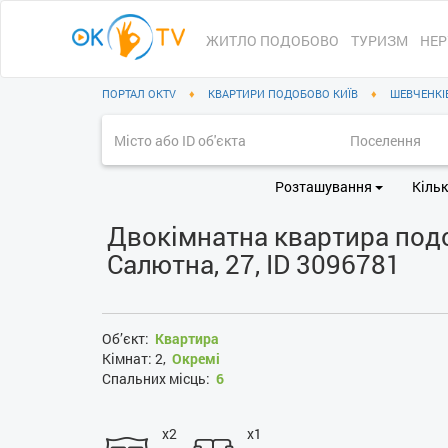
ЖИТЛО ПОДОБОВО
ТУРИЗМ
НЕР
ПОРТАЛ OKTV
♦
КВАРТИРИ ПОДОБОВО КИЇВ
♦
ШЕВЧЕНКІ
Розташування
Кільк
Двокімнатна квартира подоб
Салютна, 27, ID 3096781
Об’єкт:
Квартира
Кімнат:
2,
Окремі
Спальних місць:
6
x2
x1