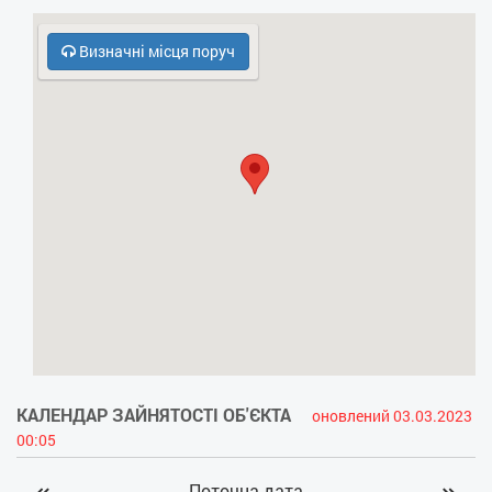
- Фен
Визначні місця поруч
- Електрочайник
- Кухонна плита
- НВЧ
- Безкоштовний паркінг
- Кодовий замок у під’їзді
- Охорона, консьєрж
- Холодильник
КАЛЕНДАР ЗАЙНЯТОСТІ ОБ'ЄКТА
оновлений 03.03.2023
00:05
Поточна дата