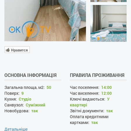
Нравится
ОСНОВНА ІНФОРМАЦІЯ
ПРАВИЛА ПРОЖИВАННЯ
Загальна площа, м2:
50
Час поселення:
14:00
Поверх:
9
Час виселення:
12:00
Кухня:
Студіо
Ключі видаються:
У
Санвузол:
Суміжний
квартирі
Новобудова:
так
Звітні документи:
так
Оплата кредитними
картками:
так
Заміна білизни раз в N днів:
Детальніше