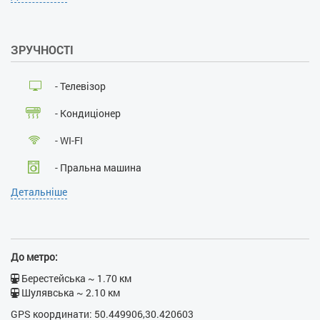
3
Прибирання раз в N днів:
3
Поселення проводиться
ЗРУЧНОСТІ
цілодобово:
так
Проживання з господарями:
ні
- Телевізор
Застава при поселенні, грн:
1000
- Кондиціонер
Наявність документів, що
посвідчують особу:
так
- WI-FI
Особи, що не досягли 21
року:
ні
- Пральна машина
Розміщення з дітьми:
так
Детальніше
Розміщення з тваринами:
ні
- Кабельне ТБ
Паління :
ні
- Ліфт
Проведення масових
заходів:
ні
- Душова кабіна
До метро:
- Бойлер
Берестейська ~ 1.70 км
Шулявська ~ 2.10 км
- Праска
GPS координати: 50.449906,30.420603