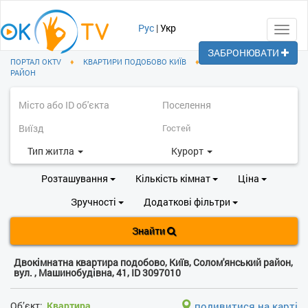
Рус
|
Укр
Toggl
navig
ЗАБРОНЮВАТИ
ПОРТАЛ OKTV
♦
КВАРТИРИ ПОДОБОВО КИЇВ
♦
СОЛОМ'ЯНСЬКИЙ
РАЙОН
Тип житла
Курорт
Розташування
Кількість кімнат
Ціна
Зручності
Додаткові фільтри
Знайти
Двокімнатна квартира подобово, Київ, Солом'янський район,
вул. , Машинобудівна, 41, ID 3097010
Об’єкт:
Квартира
подивитися на карті