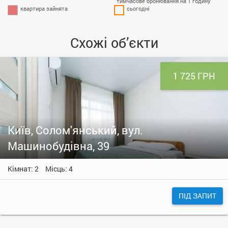
тимчасове бронювання на 1 годину
квартира зайнята
сьогодні
Схожі об’єкти
1 725 ГРН
Київ, Солом'янський, вул.
Машинобудівна, 39
Кімнат: 2
Місць: 4
ПІД ЗАПИТ