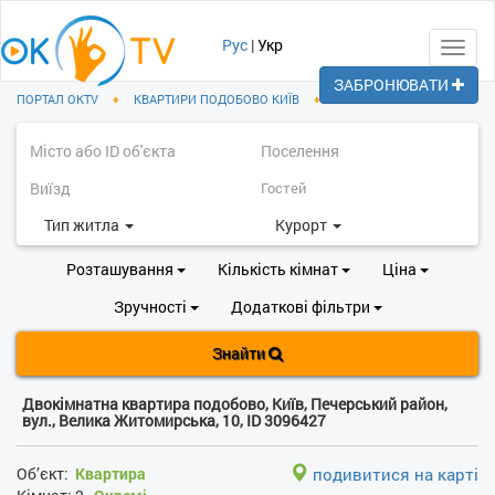
Рус
|
Укр
Toggl
navig
ЗАБРОНЮВАТИ
ПОРТАЛ OKTV
♦
КВАРТИРИ ПОДОБОВО КИЇВ
♦
ПЕЧЕРСЬКИЙ РАЙОН
Тип житла
Курорт
Розташування
Кількість кімнат
Ціна
Зручності
Додаткові фільтри
Знайти
Двокімнатна квартира подобово, Київ, Печерський район,
вул., Велика Житомирська, 10, ID 3096427
Об’єкт:
Квартира
подивитися на карті