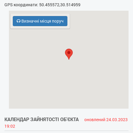
GPS координати: 50.455572,30.514959
- Праска
- Прасувальна дошка
Визначні місця поруч
- Фен
- Електрочайник
- Кухонна плита
- НВЧ
- Безкоштовний паркінг
- Кодовий замок у під’їзді
- Духовка
- Холодильник
КАЛЕНДАР ЗАЙНЯТОСТІ ОБ'ЄКТА
оновлений 24.03.2023
19:02