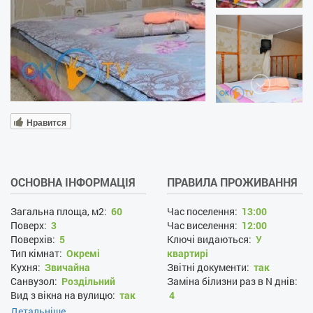
Нравится
ОСНОВНА ІНФОРМАЦІЯ
ПРАВИЛА ПРОЖИВАННЯ
Загальна площа, м2:
60
Час поселення:
13:00
Поверх:
3
Час виселення:
12:00
Поверхів:
5
Ключі видаються:
У
Тип кімнат:
Окремі
квартирі
Кухня:
Звичайна
Звітні документи:
так
Санвузол:
Роздільний
Заміна білизни раз в N днів:
Вид з вікна на вулицю:
так
4
Прибирання раз в N днів:
4
Детальніше