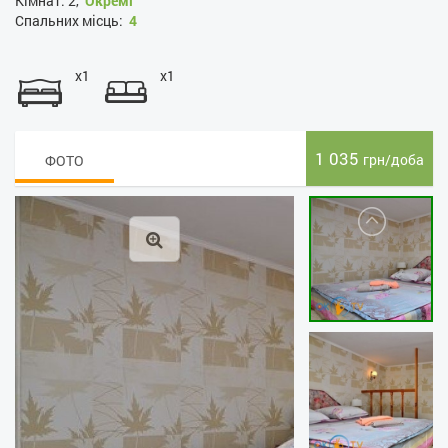
Кімнат:
2,
Окремі
Спальних місць:
4
x1
x1
1 035
грн/доба
ФОТО