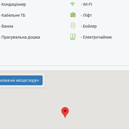
Розміщення з тваринами:
так
- Кондиціонер
- WI-FI
Паління :
так
Проведення масових заходів:
так
- Кабельне ТБ
- Ліфт
- Ванна
- Бойлер
- Прасувальна дошка
- Електрочайник
- НВЧ
- Платний паркінг
- Телефон стаціонарний
- Інтернет провідний
изначні місця поруч