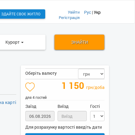
Увійти
Рус
|
Укр
ЗДАЙТЕ СВОЄ ЖИТЛО
Регістрація
Курорт
ЗНАЙТИ
Оберіть валюту
1 150
грн/доба
для 4 гостей
а карті
Заїзд
Виїзд
Гості
Для розрахунку вартості введіть дати