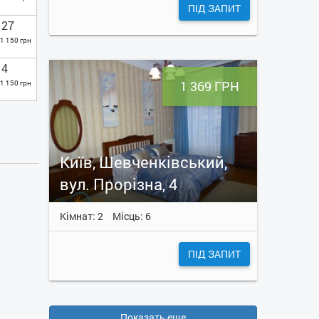
ПІД ЗАПИТ
27
1 150 грн
4
1 369 ГРН
1 150 грн
Київ, Шевченківський,
вул. Прорізна, 4
Кімнат: 2
Місць: 6
ПІД ЗАПИТ
Показать еще