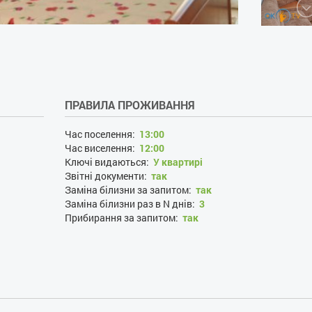
ПРАВИЛА ПРОЖИВАННЯ
Час поселення:
13:00
Час виселення:
12:00
Ключі видаються:
У квартирі
Звітні документи:
так
Заміна білизни за запитом:
так
Заміна білизни раз в N днів:
3
Прибирання за запитом:
так
Прибирання раз в N днів:
3
Проживання з господарями:
ні
Застава при поселенні, грн:
1200
Наявність документів, що посвідчують особу:
так
Особи, що не досягли 21 року:
так
Розміщення з дітьми:
так