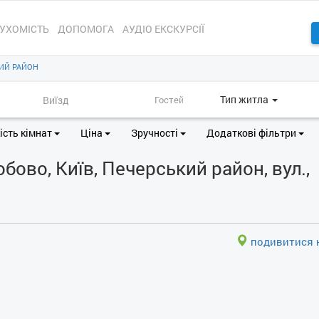
УХОМІСТЬ
ДОПОМОГА
АУДІО ЕКСКУРСІЇ
ИЙ РАЙОН
Тип житла
ість кімнат
Ціна
Зручності
Додаткові фільтри
ово, Київ, Печерський район, вул.,
подивитися н