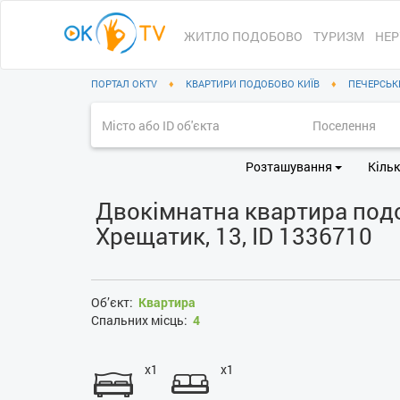
ЖИТЛО ПОДОБОВО
ТУРИЗМ
НЕР
ПОРТАЛ OKTV
♦
КВАРТИРИ ПОДОБОВО КИЇВ
♦
ПЕЧЕРСЬК
Розташування
Кільк
Двокімнатна квартира подоб
Хрещатик, 13, ID 1336710
Об’єкт:
Квартира
Спальних місць:
4
x1
x1