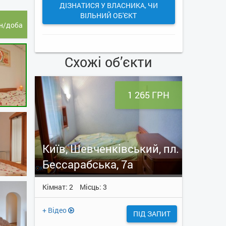
ДІЗНАТИСЯ У ВЛАСНИКА, ЧИ
ВІЛЬНИЙ ОБ'ЄКТ
н/доба
Схожі об’єкти
1 265 ГРН
Київ, Шевченківський, пл.
Бессарабська, 7а
Кімнат: 2
Місць: 3
+ Відео
ПІД ЗАПИТ