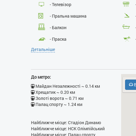
- Телевізор
- Пральна машина
- Балкон
- Праска
Детальніше
- Кухонна плита
- Кодовий замок у під’їзді
- Духовка
До метро:
В
Майдан Незалежності ~ 0.14 км
Хрещатик ~ 0.20 км
Золоті ворота ~ 0.71 км
Палац спорту ~ 1.24 км
Найближче місце: Стадіон Динамо
Найближче місце: НСК Олімпійський
Найближче місце: Палац спорту