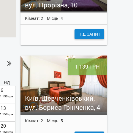
вул. Прорізна, 10
Кімнат: 2
Місць: 4
ПІД ЗАПИТ
1 139 ГРН
НД
6
Київ, Шевченківський,
1 150 грн
вул. Бориса Грінченка, 4
13
1 150 грн
Кімнат: 2
Місць: 5
20
1 150 грн