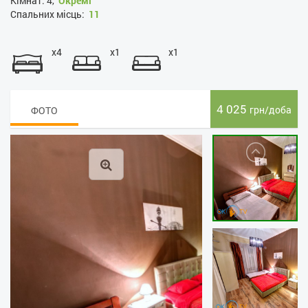
Кімнат:
4,
Окремі
Спальних місць:
11
x4
x1
x1
4 025
грн/доба
ФОТО