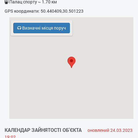
Палац спорту ~ 1.70 км
- Фен
GPS координати: 50.440409,30.501223
- Електрочайник
Визначні місця поруч
- Кухонна плита
- НВЧ
- Інтернет провідний
- Духовка
- Холодильник
КАЛЕНДАР ЗАЙНЯТОСТІ ОБ'ЄКТА
оновлений 24.03.2023
19:02