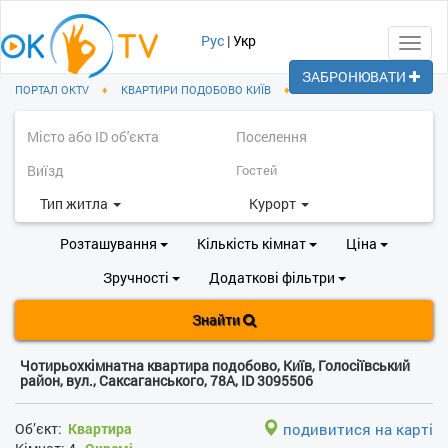
Рус
|
Укр
Toggl
navig
ЗАБРОНЮВАТИ
ПОРТАЛ OKTV
♦
КВАРТИРИ ПОДОБОВО КИЇВ
♦
ГОЛОСІЇВСЬКИЙ РАЙОН
Тип житла
Курорт
Розташування
Кількість кімнат
Ціна
Зручності
Додаткові фільтри
Знайти
Чотирьохкімнатна квартира подобово, Київ, Голосіївський
район, вул., Саксаганського, 78А, ID 3095506
Об’єкт:
Квартира
подивитися на карті