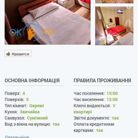
Нравится
ОСНОВНА ІНФОРМАЦІЯ
ПРАВИЛА ПРОЖИВАННЯ
Поверх:
4
Час поселення:
15:00
Поверхів:
5
Час виселення:
12:00
Тип кімнат:
Окремі
Ключі видаються:
У
Кухня:
Звичайна
квартирі
Санвузол:
Суміжний
Звітні документи:
так
Вид з вікна на вулицю:
так
Оплата кредитними
картками:
так
Заміна білизни за запитом:
Детальніше