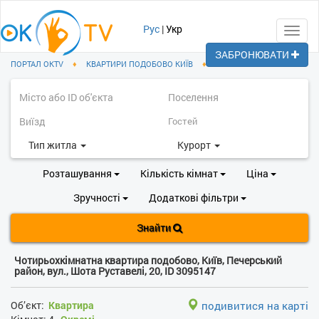
Рус
|
Укр
Toggl
navig
ЗАБРОНЮВАТИ
ПОРТАЛ OKTV
♦
КВАРТИРИ ПОДОБОВО КИЇВ
♦
ПЕЧЕРСЬКИЙ РАЙОН
Тип житла
Курорт
Розташування
Кількість кімнат
Ціна
Зручності
Додаткові фільтри
Знайти
Чотирьохкімнатна квартира подобово, Київ, Печерський
район, вул., Шота Руставелі, 20, ID 3095147
Об’єкт:
Квартира
подивитися на карті