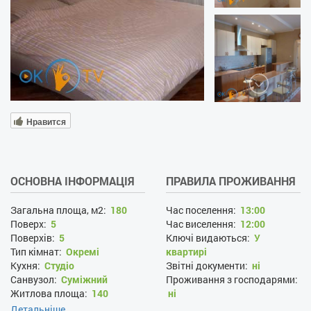
Нравится
ОСНОВНА ІНФОРМАЦІЯ
ПРАВИЛА ПРОЖИВАННЯ
Загальна площа, м2:
180
Час поселення:
13:00
Поверх:
5
Час виселення:
12:00
Поверхів:
5
Ключі видаються:
У
Тип кімнат:
Окремі
квартирі
Кухня:
Студіо
Звітні документи:
ні
Санвузол:
Суміжний
Проживання з господарями:
Житлова площа:
140
ні
Площа кухні:
20
Наявність документів, що
Детальніше