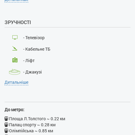
Вид з вікна панорамний:
посвідчують особу:
так
так
Особи, що не досягли 21
року:
ні
ЗРУЧНОСТІ
Розміщення з дітьми:
ні
Розміщення з тваринами:
ні
Паління :
ні
- Телевізор
Проведення масових
заходів:
ні
- Кабельне ТБ
- Ліфт
- Джакузі
Детальніше
- Ванна
- Душова кабіна
- Електрочайник
До метро:
- Кухонна плита
Площа Л.Толстого ~ 0.22 км
Палац спорту ~ 0.28 км
- Духовка
Олімпійська ~ 0.85 км