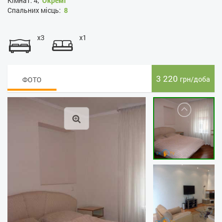
Кімнат:
4,
Окремі
Спальних місць:
8
x3
x1
3 220
грн/доба
ФОТО