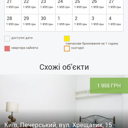
21
22
23
24
25
26
27
1 955 грн
1 955 грн
1 955 грн
1 955 грн
1 955 грн
1 955 грн
1 955 грн
28
29
30
1
2
3
4
1 955 грн
1 955 грн
1 955 грн
1 955 грн
1 955 грн
1 955 грн
1 955 грн
доступні дати
тимчасове бронювання на 1 годину
квартира зайнята
сьогодні
Схожі об’єкти
1 955 ГРН
Київ, Печерський, вул. Хрещатик, 15