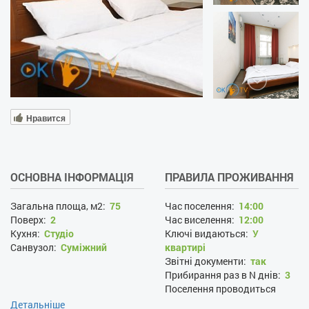
Нравится
ОСНОВНА ІНФОРМАЦІЯ
ПРАВИЛА ПРОЖИВАННЯ
Загальна площа, м2:
75
Час поселення:
14:00
Поверх:
2
Час виселення:
12:00
Кухня:
Студіо
Ключі видаються:
У
Санвузол:
Суміжний
квартирі
Звітні документи:
так
Прибирання раз в N днів:
3
Поселення проводиться
цілодобово:
так
Детальніше