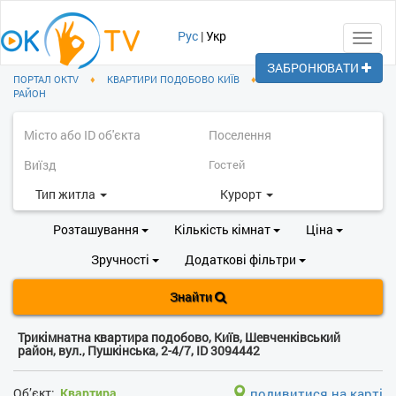
Рус
|
Укр
Toggl
navig
ЗАБРОНЮВАТИ
ПОРТАЛ OKTV
♦
КВАРТИРИ ПОДОБОВО КИЇВ
♦
ШЕВЧЕНКІВСЬКИЙ
РАЙОН
Тип житла
Курорт
Розташування
Кількість кімнат
Ціна
Зручності
Додаткові фільтри
Знайти
Трикімнатна квартира подобово, Київ, Шевченківський
район, вул., Пушкінська, 2-4/7, ID 3094442
Об’єкт:
Квартира
подивитися на карті