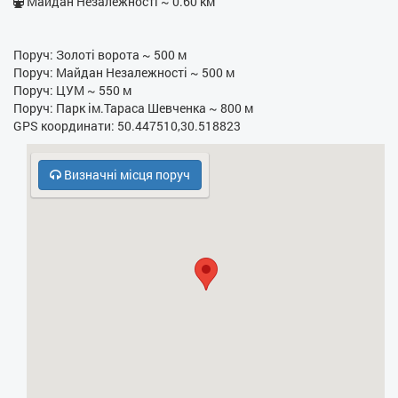
Майдан Незалежності ~ 0.60 км
- Праска
- Фен
Поруч: Золоті ворота ~ 500 м
Поруч: Майдан Незалежності ~ 500 м
- Електрочайник
Поруч: ЦУМ ~ 550 м
Поруч: Парк ім.Тараса Шевченка ~ 800 м
- Кухонна плита
GPS координати: 50.447510,30.518823
- НВЧ
Визначні місця поруч
- Безкоштовний паркінг
- Холодильник