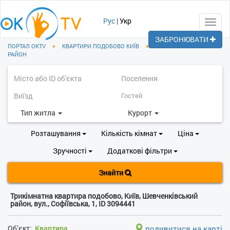
Рус
|
Укр
Toggl
navig
ЗАБРОНЮВАТИ
ПОРТАЛ OKTV
♦
КВАРТИРИ ПОДОБОВО КИЇВ
♦
ШЕВЧЕНКІВСЬКИЙ
РАЙОН
Тип житла
Курорт
Розташування
Кількість кімнат
Ціна
Зручності
Додаткові фільтри
Знайти
Трикімнатна квартира подобово, Київ, Шевченківський
район, вул., Софіївська, 1, ID 3094441
Об’єкт:
Квартира
подивитися на карті