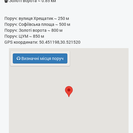
Золоті ворота ~ 0.85 км
- Праска
- Фен
Поруч: вулиця Хрещатик ~ 250 м
Поруч: Софіївська площа ~ 500 м
- Електрочайник
Поруч: Золоті ворота ~ 800 м
Поруч: ЦУМ ~ 850 м
- Кухонна плита
GPS координати: 50.451198,30.521520
- НВЧ
Визначні місця поруч
- Духовка
- Холодильник