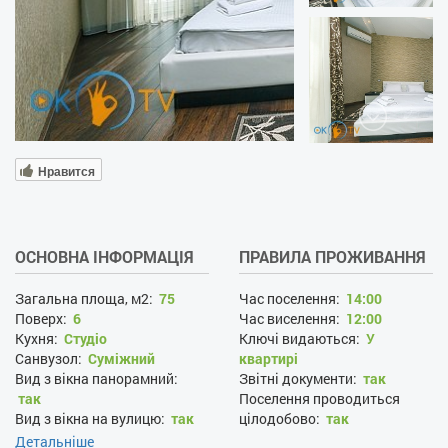
Нравится
ОСНОВНА ІНФОРМАЦІЯ
ПРАВИЛА ПРОЖИВАННЯ
Загальна площа, м2:
75
Час поселення:
14:00
Поверх:
6
Час виселення:
12:00
Кухня:
Студіо
Ключі видаються:
У
Санвузол:
Суміжний
квартирі
Вид з вікна панорамний:
Звітні документи:
так
так
Поселення проводиться
Вид з вікна на вулицю:
так
цілодобово:
так
Проживання з господарями:
Детальніше