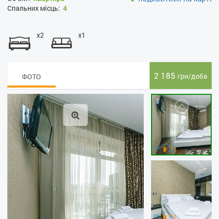
Спальних місць:
4
x2
x1
2 185
грн/доба
ФОТО