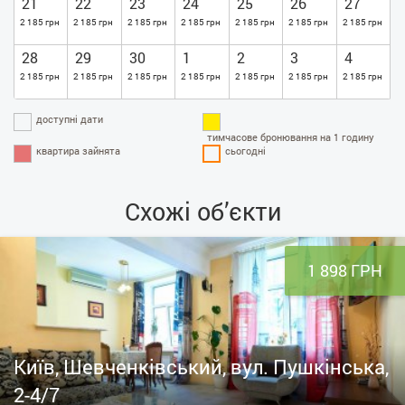
21
22
23
24
25
26
27
2 185 грн
2 185 грн
2 185 грн
2 185 грн
2 185 грн
2 185 грн
2 185 грн
28
29
30
1
2
3
4
2 185 грн
2 185 грн
2 185 грн
2 185 грн
2 185 грн
2 185 грн
2 185 грн
доступні дати
тимчасове бронювання на 1 годину
квартира зайнята
сьогодні
Схожі об’єкти
1 898 ГРН
Київ, Шевченківський, вул. Пушкінська,
2-4/7